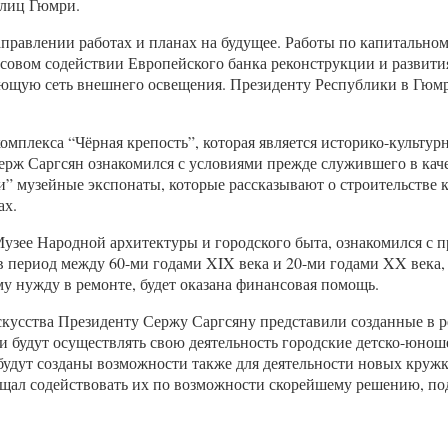
улиц Гюмри.
правлении работах и планах на будущее. Работы по капитально
овом содействии Европейского банка реконструкции и развития
ающую сеть внешнего освещения. Президенту Республики в Гюмр
мплекса “Чёрная крепость”, которая является историко-культур
ерж Саргсян ознакомился с условиями прежде служившего в каче
и” музейные экспонаты, которые рассказывают о строительстве 
ах.
узее Народной архитектуры и городского быта, ознакомился с п
 период между 60-ми годами XIX века и 20-ми годами XX века,
 нужду в ремонте, будет оказана финансовая помощь.
усства Президенту Сержу Саргсяну представили созданные в ре
 и будут осуществлять свою деятельность городские детско-юно
будут созданы возможности также для деятельности новых круж
щал содействовать их по возможности скорейшему решению, под