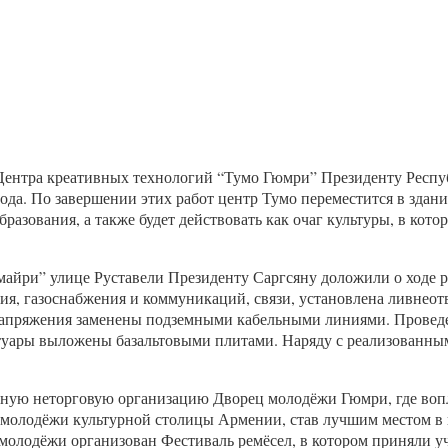
ентра креативных технологий “Тумо Гюмри” Президенту Респуб
ода. По завершении этих работ центр Тумо переместится в здани
разования, а также будет действовать как очаг культуры, в котор
майри” улице Руставели Президенту Саргсяну доложили о ходе р
я, газоснабжения и коммуникаций, связи, установлена ливнеотв
апряжения заменены подземными кабельными линиями. Проведен
туары выложены базальтовыми плитами. Наряду с реализованны
нную неторговую организацию Дворец молодёжи Гюмри, где во
олодёжи культурной столицы Армении, став лучшим местом в го
олодёжи организован Фестиваль ремёсел, в котором приняли уч