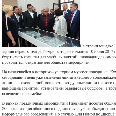
На стройплощадке Ц
здания первого театра Гюмри, которые начались 10 июня 2017 г
будет иметь комнаты для учебных занятий, площадки для самооб
проводиться открытые для общества мероприятия.
На находящейся в историко-культурном музее-заповеднике “Ку
сегодняшний день уже заменены линии внешнего водоснабжени
линии высоковольтной мощности, воздушные линии низкого н
вымощена гранитом, установлены базальтовые бордюры, а тро
освещения и скамейки.
В рамках праздничных мероприятий Президент посетил общи
Эта организация общинного подчинения служит объединению м
неформального образования. По случаю Дня Гюмри во Дворце м