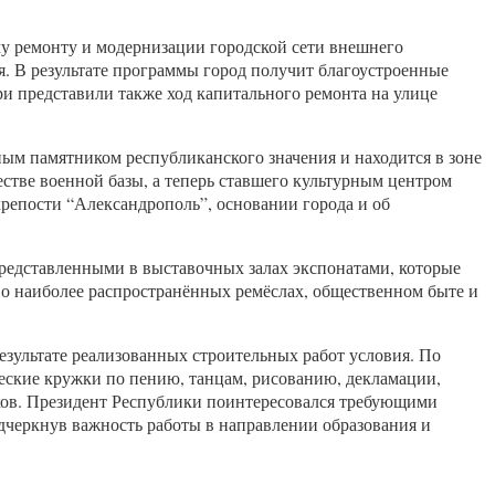
му ремонту и модернизации городской сети внешнего
. В результате программы город получит благоустроенные
и представили также ход капитального ремонта на улице
ным памятником республиканского значения и находится в зоне
стве военной базы, а теперь ставшего культурным центром
крепости “Александрополь”, основании города и об
редставленными в выставочных залах экспонатами, которые
 о наиболее распространённых ремёслах, общественном быте и
зультате реализованных строительных работ условия. По
шеские кружки по пению, танцам, рисованию, декламации,
ков. Президент Республики поинтересовался требующими
черкнув важность работы в направлении образования и