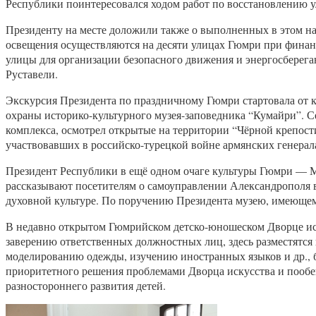
Республики поинтересовался ходом работ по восстановлению 
Президенту на месте доложили также о выполненных в этом на
освещения осуществляются на десяти улицах Гюмри при финанс
улицы для организации безопасного движения и энергосберег
Руставели.
Экскурсия Президента по праздничному Гюмри стартовала от ко
охраны историко-культурного музея-заповедника “Кумайри”. С
комплекса, осмотрел открытые на территории “Чёрной крепост
участвовавших в российско-турецкой войне армянских генерал
Президент Республики в ещё одном очаге культуры Гюмри — М
рассказывают посетителям о самоуправлении Александрополя в
духовной культуре. По поручению Президента музею, имеющему
В недавно открытом Гюмрийском детско-юношеском Дворце иск
заверению ответственных должностных лиц, здесь разместятся
моделированию одежды, изучению иностранных языков и др., 
приоритетного решения проблемами Дворца искусства и пообе
разностороннего развития детей.