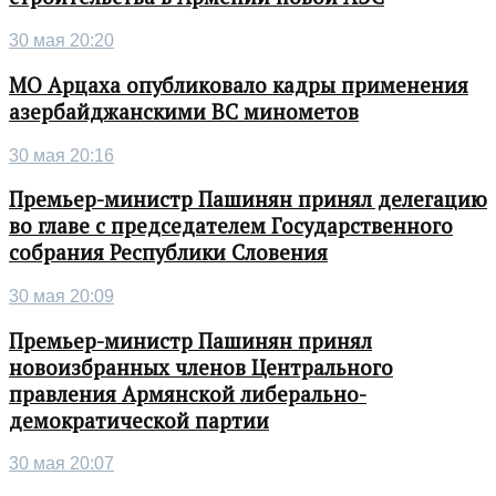
30 мая 20:20
МО Арцаха опубликовало кадры применения
азербайджанскими ВС минометов
30 мая 20:16
Премьер-министр Пашинян принял делегацию
во главе с председателем Государственного
собрания Республики Словения
30 мая 20:09
Премьер-министр Пашинян принял
новоизбранных членов Центрального
правления Армянской либерально-
демократической партии
30 мая 20:07