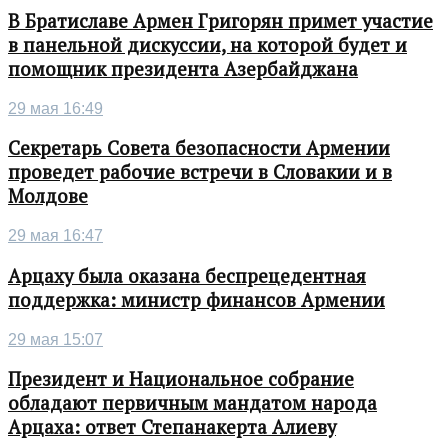
В Братиславе Армен Григорян примет участие
в панельной дискуссии, на которой будет и
помощник президента Азербайджана
29 мая 16:49
Секретарь Совета безопасности Армении
проведет рабочие встречи в Словакии и в
Молдове
29 мая 16:47
Арцаху была оказана беспрецедентная
поддержка: министр финансов Армении
29 мая 15:07
Президент и Национальное собрание
обладают первичным мандатом народа
Арцаха: ответ Степанакерта Алиеву