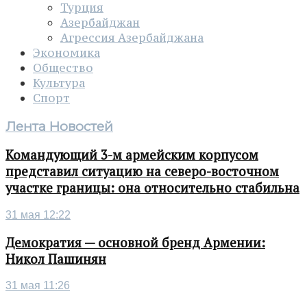
Турция
Азербайджан
Агрессия Азербайджана
Экономика
Общество
Культура
Спорт
Лента Новостей
Командующий 3-м армейским корпусом
представил ситуацию на северо-восточном
участке границы: она относительно стабильна
31 мая 12:22
Демократия — основной бренд Армении:
Никол Пашинян
31 мая 11:26