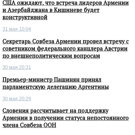
США ожидают, что встреча лидеров Армении
и Азербайджана в Кишиневе будет
конструктивной
31 мая 10:04
Секретарь Совбеза Армении провел встречу с
советником федерального канцлера Австрии
по внешнеполитическим вопросам
30 мая 20:31
Премьер-министр Пашинян принял
парламентскую делегацию Аргентины
30 мая 20:29
Словения рассчитывает на поддержку
Армении в получении статуса непостоянного
члена Совбеза ООН