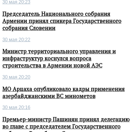
30 мая 20:23
Председатель Национального собрания
Армении принял спикера Государственного
собрания Словении
30 мая 20:22
Министр территориального управления и
инфраструктур коснулся вопроса
строительства в Армении новой АЭС
30 мая 20:20
МО Арцаха опубликовало кадры применения
азербайджанскими ВС минометов
30 мая 20:16
Премьер-министр Пашинян принял делегацию
во главе с председателем Государственного