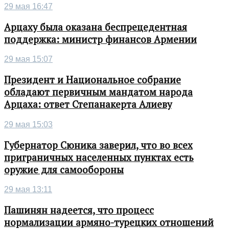
29 мая 16:47
Арцаху была оказана беспрецедентная
поддержка: министр финансов Армении
29 мая 15:07
Президент и Национальное собрание
обладают первичным мандатом народа
Арцаха: ответ Степанакерта Алиеву
29 мая 15:03
Губернатор Сюника заверил, что во всех
приграничных населенных пунктах есть
оружие для самообороны
29 мая 13:11
Пашинян надеется, что процесс
нормализации армяно-турецких отношений