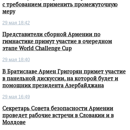
с требованием применить промежуточную
меру
29 мая 18:42
Представители сборной Армении по
гимнастике примут участие в очередном
этапе World Challenge Cup
29 мая 18:40
В Братиславе Армен Григорян примет участие
в панельной дискуссии, на которой будет и
помощник президента Азербайджана
29 мая 16:49
Секретарь Совета безопасности Армении
проведет рабочие встречи в Словакии и в
Молдове