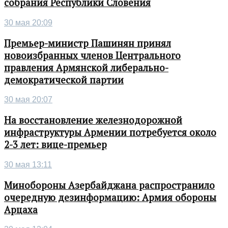
собрания Республики Словения
30 мая 20:09
Премьер-министр Пашинян принял
новоизбранных членов Центрального
правления Армянской либерально-
демократической партии
30 мая 20:07
На восстановление железнодорожной
инфраструктуры Армении потребуется около
2-3 лет: вице-премьер
30 мая 13:11
Минобороны Азербайджана распространило
очередную дезинформацию: Армия обороны
Арцаха