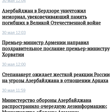
30 мая 12:04
Азербайджан в Бердзоре уничтожил
мемориал, увековечивающий память
погибших в Великой Отечественной войне
30 мая 12:03
Премьер-министр Армении направил
поздравительное послание премьер-министру
Хорватии
30 мая 12:00
Степанакерт ожидает жесткой реакции России
на угрозы Азербайджана в отношении Арцаха
30 мая 11:59
Министерство обороны Азербайджана
распространило очередную дезинформацию: