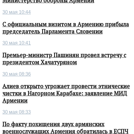
Министерство обороны Армении
30 мая 10:44
С официальным визитом в Армению прибыла
председатель Парламента Словении
30 мая 10:41
Премьер-министр Пашинян провел встречу с
президентом Хачатуряном
30 мая 08:36
Алиев открыто угрожает провести этнические
чистки в Нагорном Карабахе: заявление МИД
Армении
30 мая 08:33
По факту похищения двух армянских
военнослужащих Армения обратилась в ЕСПЧ