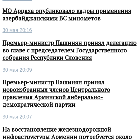
МО Арцаха опубликовало кадры применения
азербайджанскими ВС минометов
30 мая 20:16
Премьер-министр Пашинян принял делегацию
во главе с председателем Государственного
собрания Республики Словения
30 мая 20:09
Премьер-министр Пашинян принял
новоизбранных членов Центрального
правления Армянской либерально-
демократической партии
30 мая 20:07
На восстановление железнодорожной
инфраструктуры Армении потребуется около