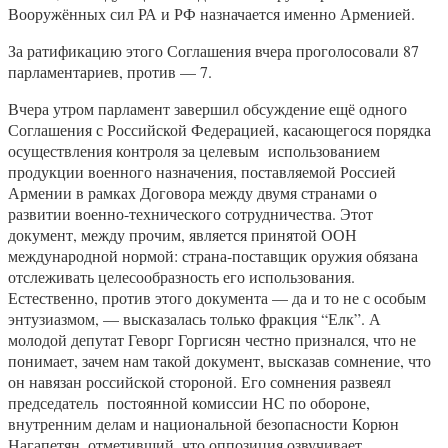
Вооружённых сил РА и РФ назначается именно Арменией.
За ратификацию этого Соглашения вчера проголосовали 87
парламентариев, против — 7.
Вчера утром парламент завершил обсуждение ещё одного
Соглашения с Российской Федерацией, касающегося порядка
осуществления контроля за целевым использованием
продукции военного назначения, поставляемой Россией
Армении в рамках Договора между двумя странами о
развитии военно-технического сотрудничества. Этот
документ, между прочим, является принятой ООН
международной нормой: страна-поставщик оружия обязана
отслеживать целесообразность его использования.
Естественно, против этого документа — да и то не с особым
энтузиазмом, — высказалась только фракция “Елк”. А
молодой депутат Геворг Горгисян честно признался, что не
понимает, зачем нам такой документ, высказав сомнение, что
он навязан российской стороной. Его сомнения развеял
председатель постоянной комиссии НС по обороне,
внутренним делам и национальной безопасности Корюн
Нагапетян, отметивший, что оппозиция озвучивает