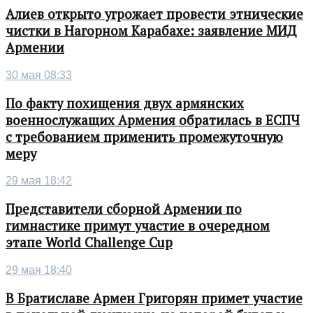
Алиев открыто угрожает провести этнические
чистки в Нагорном Карабахе: заявление МИД
Армении
30 мая 08:33
По факту похищения двух армянских
военнослужащих Армения обратилась в ЕСПЧ
с требованием применить промежуточную
меру
29 мая 18:42
Представители сборной Армении по
гимнастике примут участие в очередном
этапе World Challenge Cup
29 мая 18:40
В Братиславе Армен Григорян примет участие