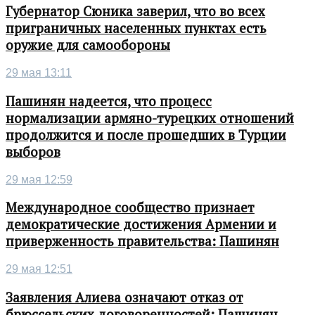
Губернатор Сюника заверил, что во всех
приграничных населенных пунктах есть
оружие для самообороны
29 мая 13:11
Пашинян надеется, что процесс
нормализации армяно-турецких отношений
продолжится и после прошедших в Турции
выборов
29 мая 12:59
Международное сообщество признает
демократические достижения Армении и
приверженность правительства: Пашинян
29 мая 12:51
Заявления Алиева означают отказ от
брюссельских договоренностей: Пашинян