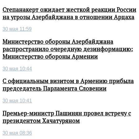
Степанакерт ожидает жесткой реакции России
на угрозы Азербайджана в отношении Арцаха
30 мая 11:59
Министерство обороны Азербайджана
распространило очередную дезинформацию:
Министерство обороны Армении
30 мая 10:44
С официальным визитом в Армению прибыла
председатель Парламента Словении
30 мая 10:41
Премьер-министр Пашинян провел встречу с
президентом Хачатуряном
30 мая 08:36