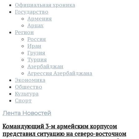
Официальная хроника
Государство
Армения
Арцах
Регион
Россия
Иран
Грузия
Турция
Азербайджан
Агрессия Азербайджана
Экономика
Общество
Культура
Спорт
Лента Новостей
Командующий 3-м армейским корпусом
представил ситуацию на северо-восточном