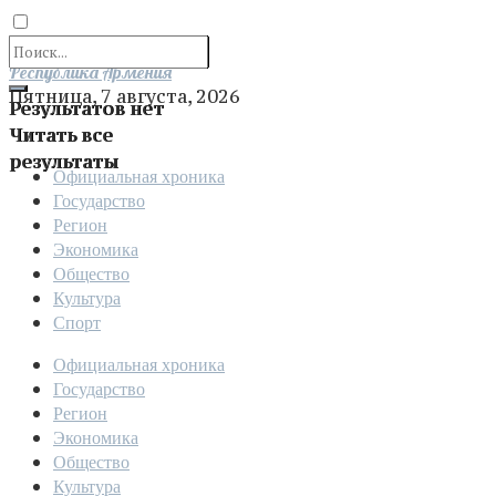
Отправить
Республика Армения
Пятница, 7 августа, 2026
Результатов нет
Читать все
результаты
Официальная хроника
Государство
Регион
Экономика
Общество
Культура
Спорт
Официальная хроника
Государство
Регион
Экономика
Общество
Культура