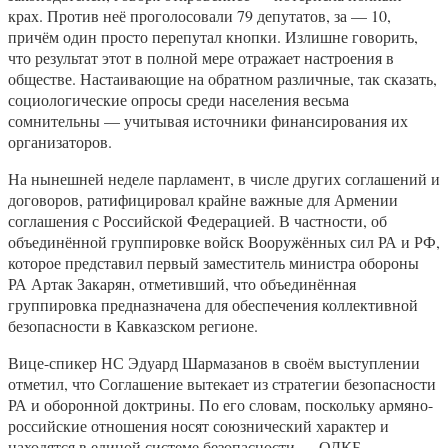
крах. Против неё проголосовали 79 депутатов, за — 10,
причём один просто перепутал кнопки. Излишне говорить,
что результат этот в полной мере отражает настроения в
обществе. Настаивающие на обратном различные, так сказать,
социологические опросы среди населения весьма
сомнительны — учитывая источники финансирования их
организаторов.
На нынешней неделе парламент, в числе других соглашений и
договоров, ратифицировал крайне важные для Армении
соглашения с Российской Федерацией. В частности, об
объединённой группировке войск Вооружённых сил РА и РФ,
которое представил первый заместитель министра обороны
РА Артак Закарян, отметивший, что объединённая
группировка предназначена для обеспечения коллективной
безопасности в Кавказском регионе.
Вице-спикер НС Эдуард Шармазанов в своём выступлении
отметил, что Соглашение вытекает из стратегии безопасности
РА и оборонной доктрины. По его словам, поскольку армяно-
российские отношения носят союзнический характер и
находятся в единой системе безопасности — ОДКБ,