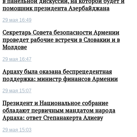
в панельной дискуссии, на которой будет и
помощник президента Азербайджана
29 мая 16:49
Секретарь Совета безопасности Армении
проведет рабочие встречи в Словакии и в
Молдове
29 мая 16:47
Арцаху была оказана беспрецедентная
поддержка: министр финансов Армении
29 мая 15:07
Президент и Национальное собрание
обладают первичным мандатом народа
Арцаха: ответ Степанакерта Алиеву
29 мая 15:03