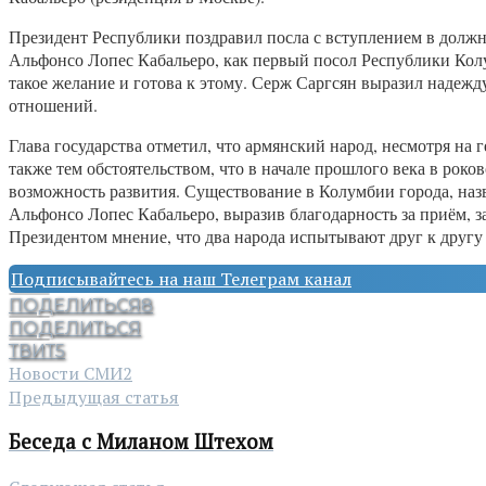
Президент Республики поздравил посла с вступлением в должн
Альфонсо Лопес Кабальеро, как первый посол Республики Колу
такое желание и готова к этому. Серж Саргсян выразил надежд
отношений.
Глава государства отметил, что армянский народ, несмотря на
также тем обстоятельством, что в начале прошлого века в роко
возможность развития. Существование в Колумбии города, наз
Альфонсо Лопес Кабальеро, выразив благодарность за приём, з
Президентом мнение, что два народа испытывают друг к другу 
Подписывайтесь на наш Телеграм канал
ПОДЕЛИТЬСЯ
8
ПОДЕЛИТЬСЯ
ТВИТ
5
Новости СМИ2
Предыдущая статья
Беседа с Миланом Штехом