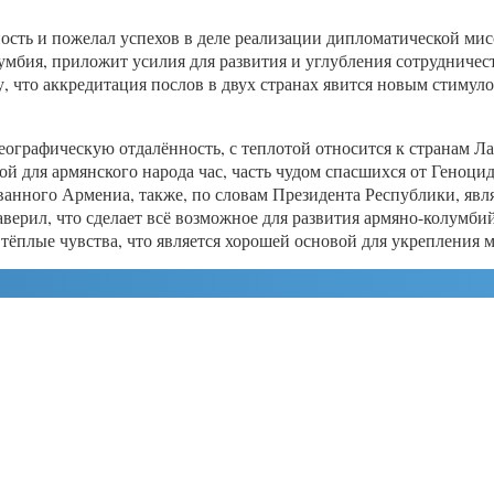
ость и пожелал успехов в деле реализации дипломатической мис
мбия, приложит усилия для развития и углубления сотрудничес
у, что аккредитация послов в двух странах явится новым стиму
 географическую отдалённость, с теплотой относится к странам Л
вой для армянского народа час, часть чудом спасшихся от Геноци
ванного Армениа, также, по словам Президента Республики, явл
аверил, что сделает всё возможное для развития армяно-колумби
тёплые чувства, что является хорошей основой для укрепления 