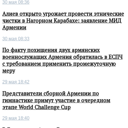
30 мая 08:36
Алиев открыто угрожает провести этнические
чистки в Нагорном Карабахе: заявление МИД
Армении
30 мая 08:33
По факту похищения двух армянских
военнослужащих Армения обратилась в ЕСПЧ
с требованием применить промежуточную
меру
29 мая 18:42
Представители сборной Армении по
гимнастике примут участие в очередном
этапе World Challenge Cup
29 мая 18:40