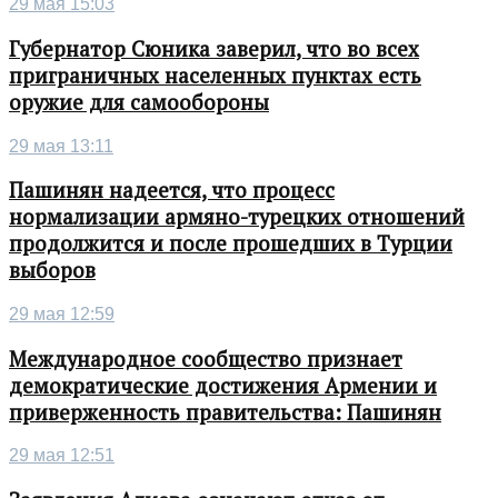
29 мая 15:03
Губернатор Сюника заверил, что во всех
приграничных населенных пунктах есть
оружие для самообороны
29 мая 13:11
Пашинян надеется, что процесс
нормализации армяно-турецких отношений
продолжится и после прошедших в Турции
выборов
29 мая 12:59
Международное сообщество признает
демократические достижения Армении и
приверженность правительства: Пашинян
29 мая 12:51