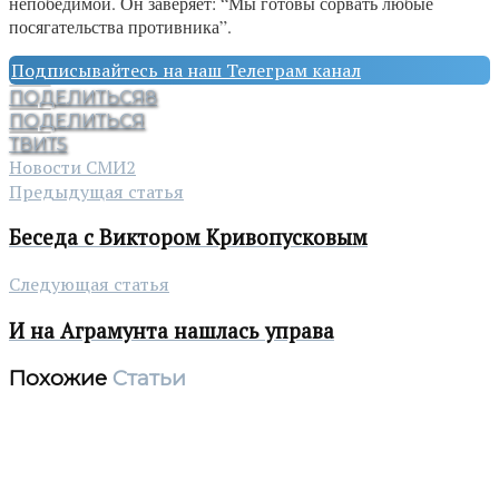
непобедимой. Он заверяет: “Мы готовы сорвать любые
посягательства противника”.
Подписывайтесь на наш Телеграм канал
ПОДЕЛИТЬСЯ
8
ПОДЕЛИТЬСЯ
ТВИТ
5
Новости СМИ2
Предыдущая статья
Беседа с Виктором Кривопусковым
Следующая статья
И на Аграмунта нашлась управа
Похожие
Статьи