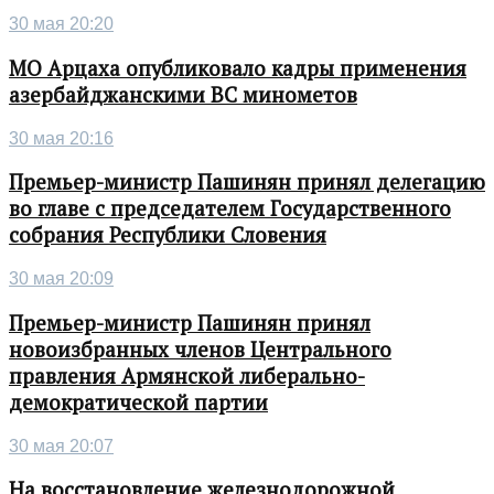
30 мая 20:20
МО Арцаха опубликовало кадры применения
азербайджанскими ВС минометов
30 мая 20:16
Премьер-министр Пашинян принял делегацию
во главе с председателем Государственного
собрания Республики Словения
30 мая 20:09
Премьер-министр Пашинян принял
новоизбранных членов Центрального
правления Армянской либерально-
демократической партии
30 мая 20:07
На восстановление железнодорожной