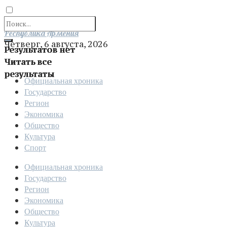
Отправить
Республика Армения
Четверг, 6 августа, 2026
Результатов нет
Читать все
результаты
Официальная хроника
Государство
Регион
Экономика
Общество
Культура
Спорт
Официальная хроника
Государство
Регион
Экономика
Общество
Культура