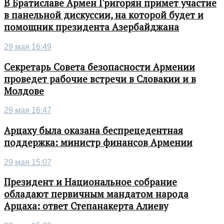
В Братиславе Армен Григорян примет участие
в панельной дискуссии, на которой будет и
помощник президента Азербайджана
29 мая 16:49
Секретарь Совета безопасности Армении
проведет рабочие встречи в Словакии и в
Молдове
29 мая 16:47
Арцаху была оказана беспрецедентная
поддержка: министр финансов Армении
29 мая 15:07
Президент и Национальное собрание
обладают первичным мандатом народа
Арцаха: ответ Степанакерта Алиеву