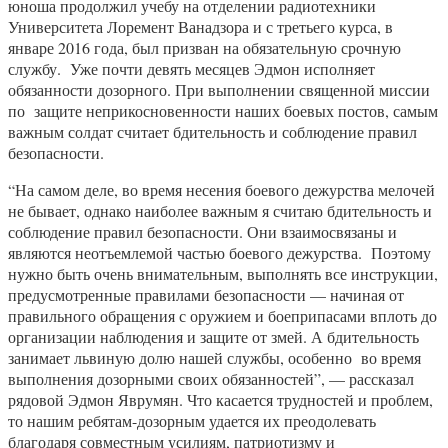
юноша продолжил учебу на отделении радиотехники
Университета Лоремент Ванадзора и с третьего курса, в
январе 2016 года, был призван на обязательную срочную
службу. Уже почти девять месяцев Эдмон исполняет
обязанности дозорного. При выполнении священной миссии
по защите неприкосновенности наших боевых постов, самым
важным солдат считает бдительность и соблюдение правил
безопасности.
“На самом деле, во время несения боевого дежурства мелочей
не бывает, однако наиболее важным я считаю бдительность и
соблюдение правил безопасности. Они взаимосвязаны и
являются неотъемлемой частью боевого дежурства. Поэтому
нужно быть очень внимательным, выполнять все инструкции,
предусмотренные правилами безопасности — начиная от
правильного обращения с оружием и боеприпасами вплоть до
организации наблюдения и защите от змей. А бдительность
занимает львиную долю нашей службы, особенно во время
выполнения дозорными своих обязанностей”, — рассказал
рядовой Эдмон Яврумян. Что касается трудностей и проблем,
то нашим ребятам-дозорным удается их преодолевать
благодаря совместным усилиям, патриотизму и