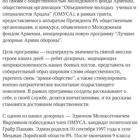
по связям с общественностью Молодежного фонда Армении,
общественная организация “Объединение молодых ученых и
специалистов Арцаха” (ОМУСА), в рамках гранта,
предоставляемого аппаратом Президента РА общественным
организациям, и конкурса, объявленного Молодежным
фондом Армении, инициировала новую программу “Лучшие
дозорные Армии обороны”.
Цель программы — подчеркнуть значимость святой миссии
героев наших дней — ребят-дозорных, защищающих
неприкосновенность наших боевых постов, представить их
собирательный образ широким слоям общественности,
укрепить связь “армия-общество”, а также стимулировать
военно-патриотическое воспитание подрастающего
поколения. В рамках программы солдаты рассказывают о
себе, о своей службе, делятся впечатлениями, и их рассказы
становятся достоянием общественности.
С одним из наших дозорных — Эдмоном Меликсетовичем
Яврумяном побеседовал член ОМУСА, кандидат политологии
Грайр Пашаян. Эдмон родился 10 сентября 1997 года в селе
Мецаван Лорийской области РА. После окончания 9 класса