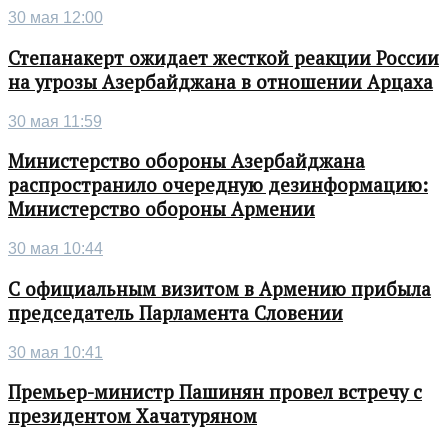
30 мая 12:00
Степанакерт ожидает жесткой реакции России
на угрозы Азербайджана в отношении Арцаха
30 мая 11:59
Министерство обороны Азербайджана
распространило очередную дезинформацию:
Министерство обороны Армении
30 мая 10:44
С официальным визитом в Армению прибыла
председатель Парламента Словении
30 мая 10:41
Премьер-министр Пашинян провел встречу с
президентом Хачатуряном