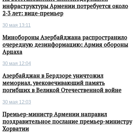
инфраструктуры Армении потребуется около
2-3 лет: вице-премьер
30 мая 13:11
Минобороны Азербайджана распространило
очередную дезинформацию: Армия обороны
Арцаха
30 мая 12:04
Азербайджан в Бердзоре уничтожил
мемориал, увековечивающий память
погибших в Великой Отечественной войне
30 мая 12:03
Премьер-министр Армении направил
поздравительное послание премьер-министру
Хорватии