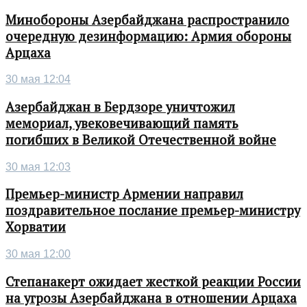
Минобороны Азербайджана распространило
очередную дезинформацию: Армия обороны
Арцаха
30 мая 12:04
Азербайджан в Бердзоре уничтожил
мемориал, увековечивающий память
погибших в Великой Отечественной войне
30 мая 12:03
Премьер-министр Армении направил
поздравительное послание премьер-министру
Хорватии
30 мая 12:00
Степанакерт ожидает жесткой реакции России
на угрозы Азербайджана в отношении Арцаха