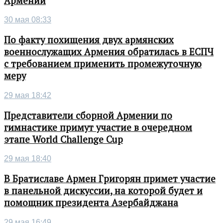
Армении
30 мая 08:33
По факту похищения двух армянских
военнослужащих Армения обратилась в ЕСПЧ
с требованием применить промежуточную
меру
29 мая 18:42
Представители сборной Армении по
гимнастике примут участие в очередном
этапе World Challenge Cup
29 мая 18:40
В Братиславе Армен Григорян примет участие
в панельной дискуссии, на которой будет и
помощник президента Азербайджана
29 мая 16:49