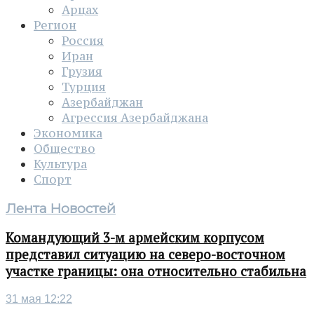
Арцах
Регион
Россия
Иран
Грузия
Турция
Азербайджан
Агрессия Азербайджана
Экономика
Общество
Культура
Спорт
Лента Новостей
Командующий 3-м армейским корпусом
представил ситуацию на северо-восточном
участке границы: она относительно стабильна
31 мая 12:22