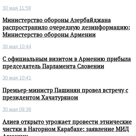
30 мая 11:59
Министерство обороны Азербайджана
распространило очередную дезинформацию:
Министерство обороны Армении
30 мая 10:44
С официальным визитом в Армению прибыла
председатель Парламента Словении
30 мая 10:41
Премьер-министр Пашинян провел встречу с
президентом Хачатуряном
30 мая 08:36
Алиев открыто угрожает провести этнические
чистки в Нагорном Карабахе: заявление МИД