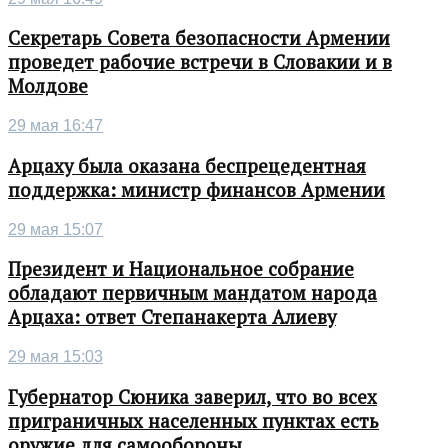
Секретарь Совета безопасности Армении
проведет рабочие встречи в Словакии и в
Молдове
29 мая 16:47
Арцаху была оказана беспрецедентная
поддержка: министр финансов Армении
29 мая 15:07
Президент и Национальное собрание
обладают первичным мандатом народа
Арцаха: ответ Степанакерта Алиеву
29 мая 15:03
Губернатор Сюника заверил, что во всех
приграничных населенных пунктах есть
оружие для самообороны