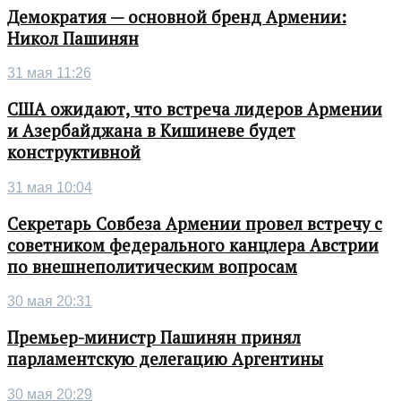
Демократия — основной бренд Армении:
Никол Пашинян
31 мая 11:26
США ожидают, что встреча лидеров Армении
и Азербайджана в Кишиневе будет
конструктивной
31 мая 10:04
Секретарь Совбеза Армении провел встречу с
советником федерального канцлера Австрии
по внешнеполитическим вопросам
30 мая 20:31
Премьер-министр Пашинян принял
парламентскую делегацию Аргентины
30 мая 20:29