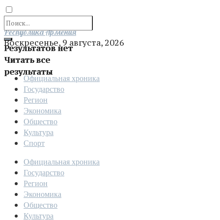
Отправить
Республика Армения
Воскресенье, 9 августа, 2026
Результатов нет
Читать все
результаты
Официальная хроника
Государство
Регион
Экономика
Общество
Культура
Спорт
Официальная хроника
Государство
Регион
Экономика
Общество
Культура