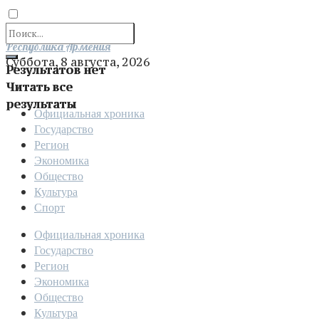
Отправить
Республика Армения
Суббота, 8 августа, 2026
Результатов нет
Читать все
результаты
Официальная хроника
Государство
Регион
Экономика
Общество
Культура
Спорт
Официальная хроника
Государство
Регион
Экономика
Общество
Культура