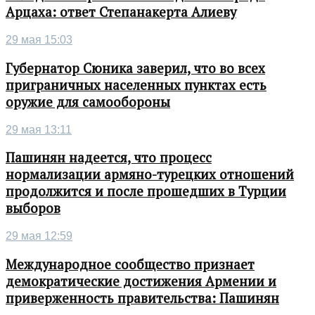
Арцаха: ответ Степанакерта Алиеву
29 мая 15:03
Губернатор Сюника заверил, что во всех
приграничных населенных пунктах есть
оружие для самообороны
29 мая 13:11
Пашинян надеется, что процесс
нормализации армяно-турецких отношений
продолжится и после прошедших в Турции
выборов
29 мая 12:59
Международное сообщество признает
демократические достижения Армении и
приверженность правительства: Пашинян