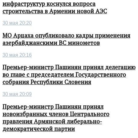
инфраструктур коснулся вопроса
строительства в Армении новой АЭС
30 мая 20:20
МО Арцаха опубликовало кадры применения
азербайджанскими ВС минометов
30 мая 20:16
Премьер-министр Пашинян принял делегацию
во главе с председателем Государственного
собрания Республики Словения
30 мая 20:09
Премьер-министр Пашинян принял
новоизбранных членов Центрального
правления Армянской либерально-
демократической партии