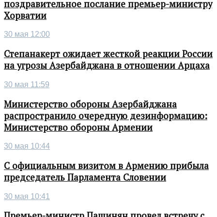
поздравительное послание премьер-министру
Хорватии
30 мая 12:00
Степанакерт ожидает жесткой реакции России
на угрозы Азербайджана в отношении Арцаха
30 мая 11:59
Министерство обороны Азербайджана
распространило очередную дезинформацию:
Министерство обороны Армении
30 мая 10:44
С официальным визитом в Армению прибыла
председатель Парламента Словении
30 мая 10:41
Премьер-министр Пашинян провел встречу с