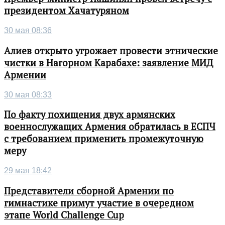
президентом Хачатуряном
30 мая 08:36
Алиев открыто угрожает провести этнические
чистки в Нагорном Карабахе: заявление МИД
Армении
30 мая 08:33
По факту похищения двух армянских
военнослужащих Армения обратилась в ЕСПЧ
с требованием применить промежуточную
меру
29 мая 18:42
Представители сборной Армении по
гимнастике примут участие в очередном
этапе World Challenge Cup