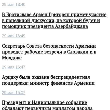
29 мая 18:40
В Братиславе Армен Григорян примет участие
в панельной дискуссии, на которой будет и
помощник президента Азербайджана
29 мая 16:49
Секретарь Совета безопасности Армении
проведет рабочие встречи в Словакии и в
Молдове
29 мая 16:47
Арцаху была оказана беспрецедентная
поддержка: министр финансов Армении
29 мая 15:07
Президент и Национальное собрание
обладают первичным мандатом народа