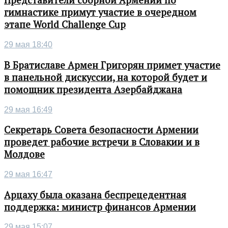
Представители сборной Армении по
гимнастике примут участие в очередном
этапе World Challenge Cup
29 мая 18:40
В Братиславе Армен Григорян примет участие
в панельной дискуссии, на которой будет и
помощник президента Азербайджана
29 мая 16:49
Секретарь Совета безопасности Армении
проведет рабочие встречи в Словакии и в
Молдове
29 мая 16:47
Арцаху была оказана беспрецедентная
поддержка: министр финансов Армении
29 мая 15:07