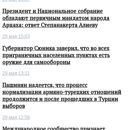
Президент и Национальное собрание
обладают первичным мандатом народа
Арцаха: ответ Степанакерта Алиеву
29 мая 15:03
Губернатор Сюника заверил, что во всех
приграничных населенных пунктах есть
оружие для самообороны
29 мая 13:11
Пашинян надеется, что процесс
нормализации армяно-турецких отношений
продолжится и после прошедших в Турции
выборов
29 мая 12:59
Международное сообщество признает