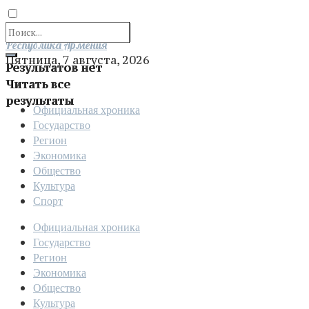
Отправить
Республика Армения
Пятница, 7 августа, 2026
Результатов нет
Читать все
результаты
Официальная хроника
Государство
Регион
Экономика
Общество
Культура
Спорт
Официальная хроника
Государство
Регион
Экономика
Общество
Культура