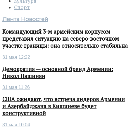
Культура
Спорт
Лента Новостей
Командующий 3-м армейским корпусом
представил ситуацию на северо-восточном
участке границы: она относительно стабильна
31 мая 12:22
Демократия — основной бренд Армении:
Никол Пашинян
31 мая 11:26
США ожидают, что встреча лидеров Армении
и Азербайджана в Кишиневе будет
конструктивной
31 мая 10:04