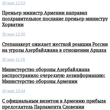
30 мая 12:03
Премьер-министр Армении направил
поздравительное послание премьер-министру
Хорватии
30 мая 12:00
Степанакерт ожидает жесткой реакции России
на угрозы Азербайджана в отношении Арцаха
30 мая 11:59
Министерство обороны Азербайджана
распространило очередную дезинформацию:
Министерство обороны Армении
30 мая 10:44
С официальным визитом в Армению прибыла
председатель Парламента Словении