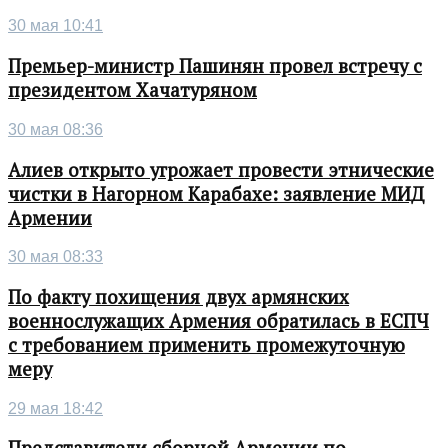
30 мая 10:41
Премьер-министр Пашинян провел встречу с
президентом Хачатуряном
30 мая 08:36
Алиев открыто угрожает провести этнические
чистки в Нагорном Карабахе: заявление МИД
Армении
30 мая 08:33
По факту похищения двух армянских
военнослужащих Армения обратилась в ЕСПЧ
с требованием применить промежуточную
меру
29 мая 18:42