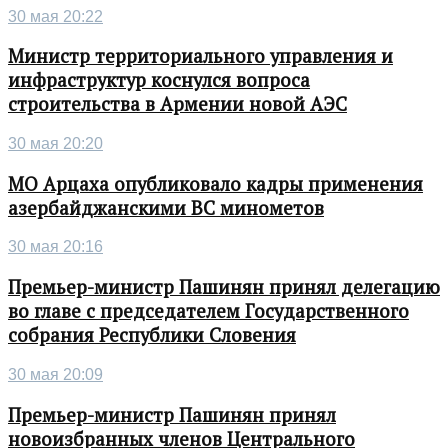
30 мая 20:22
Министр территориального управления и
инфраструктур коснулся вопроса
строительства в Армении новой АЭС
30 мая 20:20
МО Арцаха опубликовало кадры применения
азербайджанскими ВС минометов
30 мая 20:16
Премьер-министр Пашинян принял делегацию
во главе с председателем Государственного
собрания Республики Словения
30 мая 20:09
Премьер-министр Пашинян принял
новоизбранных членов Центрального