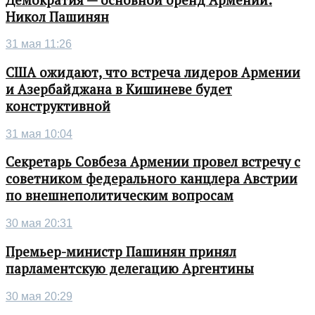
Никол Пашинян
31 мая 11:26
США ожидают, что встреча лидеров Армении
и Азербайджана в Кишиневе будет
конструктивной
31 мая 10:04
Секретарь Совбеза Армении провел встречу с
советником федерального канцлера Австрии
по внешнеполитическим вопросам
30 мая 20:31
Премьер-министр Пашинян принял
парламентскую делегацию Аргентины
30 мая 20:29