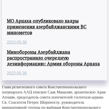
МО Арцаха опубликовало кадры
применения азербайджанскими ВС
минометов
2023-05-30
Минобороны Азербайджана
распространило очередную
дезинформацию: Армия обороны Арцаха
2023-05-30
Глава религиозного совета Константинопольского
патриархата ААЦ епископ Саак Машалян, архиепископ Арам
Атешян, председатель совета попечителей госпиталя церкви
Св. Спасителя Петрос Шириноглу, руководитель
инициативной группы по выборам Константинопольского