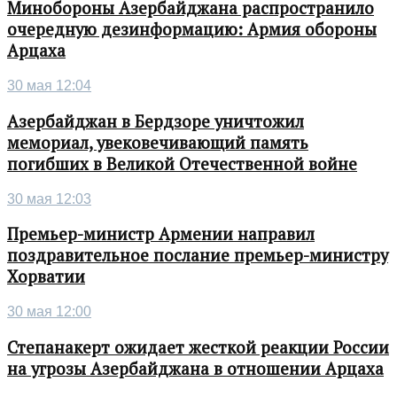
Минобороны Азербайджана распространило
очередную дезинформацию: Армия обороны
Арцаха
30 мая 12:04
Азербайджан в Бердзоре уничтожил
мемориал, увековечивающий память
погибших в Великой Отечественной войне
30 мая 12:03
Премьер-министр Армении направил
поздравительное послание премьер-министру
Хорватии
30 мая 12:00
Степанакерт ожидает жесткой реакции России
на угрозы Азербайджана в отношении Арцаха