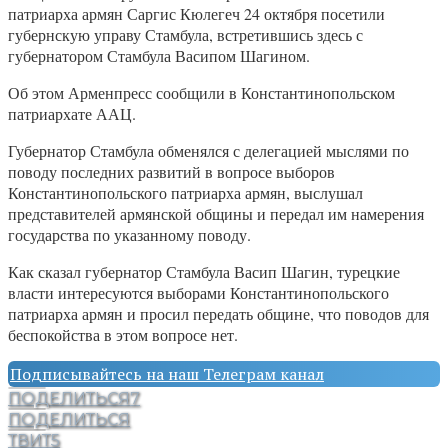
патриарха армян Саргис Кюлегеч 24 октября посетили
губернскую управу Стамбула, встретившись здесь с
губернатором Стамбула Васипом Шагином.
Об этом Арменпресс сообщили в Константинопольском
патриархате ААЦ.
Губернатор Стамбула обменялся с делегацией мыслями по
поводу последних развитий в вопросе выборов
Константинопольского патриарха армян, выслушал
представителей армянской общины и передал им намерения
государства по указанному поводу.
Как сказал губернатор Стамбула Васип Шагин, турецкие
власти интересуются выборами Константинопольского
патриарха армян и просил передать общине, что поводов для
беспокойства в этом вопросе нет.
Подписывайтесь на наш Телеграм канал
ПОДЕЛИТЬСЯ
7
ПОДЕЛИТЬСЯ
ТВИТ
5