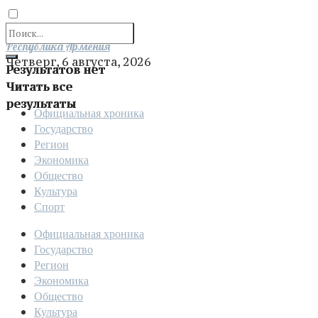
Отправить
Республика Армения
Четверг, 6 августа, 2026
Результатов нет
Читать все
результаты
Официальная хроника
Государство
Регион
Экономика
Общество
Культура
Спорт
Официальная хроника
Государство
Регион
Экономика
Общество
Культура