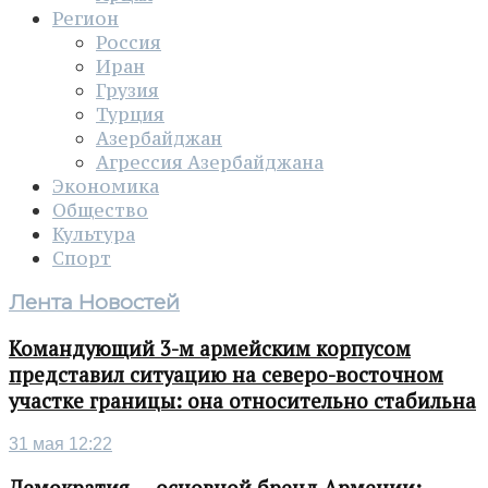
Регион
Россия
Иран
Грузия
Турция
Азербайджан
Агрессия Азербайджана
Экономика
Общество
Культура
Спорт
Лента Новостей
Командующий 3-м армейским корпусом
представил ситуацию на северо-восточном
участке границы: она относительно стабильна
31 мая 12:22
Демократия — основной бренд Армении: