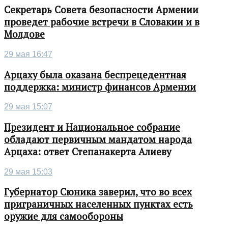
Секретарь Совета безопасности Армении
проведет рабочие встречи в Словакии и в
Молдове
29 мая 16:47
Арцаху была оказана беспрецедентная
поддержка: министр финансов Армении
29 мая 15:07
Президент и Национальное собрание
обладают первичным мандатом народа
Арцаха: ответ Степанакерта Алиеву
29 мая 15:03
Губернатор Сюника заверил, что во всех
приграничных населенных пунктах есть
оружие для самообороны