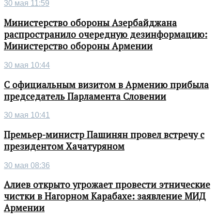
30 мая 11:59
Министерство обороны Азербайджана
распространило очередную дезинформацию:
Министерство обороны Армении
30 мая 10:44
С официальным визитом в Армению прибыла
председатель Парламента Словении
30 мая 10:41
Премьер-министр Пашинян провел встречу с
президентом Хачатуряном
30 мая 08:36
Алиев открыто угрожает провести этнические
чистки в Нагорном Карабахе: заявление МИД
Армении