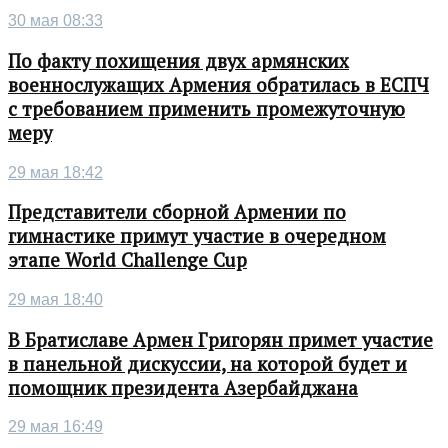
30 мая 08:33
По факту похищения двух армянских
военнослужащих Армения обратилась в ЕСПЧ
с требованием применить промежуточную
меру
29 мая 18:42
Представители сборной Армении по
гимнастике примут участие в очередном
этапе World Challenge Cup
29 мая 18:40
В Братиславе Армен Григорян примет участие
в панельной дискуссии, на которой будет и
помощник президента Азербайджана
29 мая 16:49