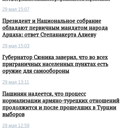
29 мая 15:07
Президент и Национальное собрание
обладают первичным мандатом народа
Арцаха: ответ Степанакерта Алиеву
29 мая 15:03
Губернатор Сюника заверил, что во всех
приграничных населенных пунктах есть
оружие для самообороны
29 мая 13:11
Пашинян надеется, что процесс
нормализации армяно-турецких отношений
продолжится и после прошедших в Турции
выборов
29 мая 12:59