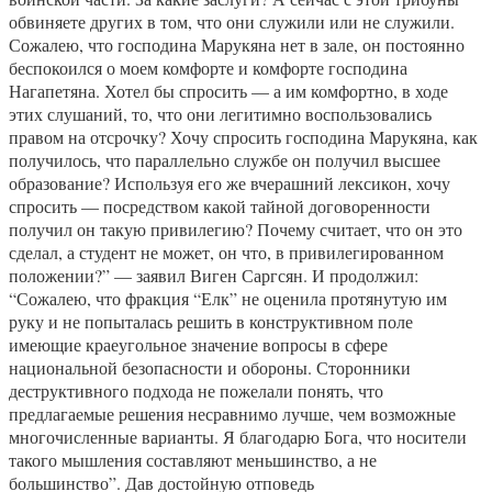
обвиняете других в том, что они служили или не служили.
Сожалею, что господина Марукяна нет в зале, он постоянно
беспокоился о моем комфорте и комфорте господина
Нагапетяна. Хотел бы спросить — а им комфортно, в ходе
этих слушаний, то, что они легитимно воспользовались
правом на отсрочку? Хочу спросить господина Марукяна, как
получилось, что параллельно службе он получил высшее
образование? Используя его же вчерашний лексикон, хочу
спросить — посредством какой тайной договоренности
получил он такую привилегию? Почему считает, что он это
сделал, а студент не может, он что, в привилегированном
положении?” — заявил Виген Саргсян. И продолжил:
“Сожалею, что фракция “Елк” не оценила протянутую им
руку и не попыталась решить в конструктивном поле
имеющие краеугольное значение вопросы в сфере
национальной безопасности и обороны. Сторонники
деструктивного подхода не пожелали понять, что
предлагаемые решения несравнимо лучше, чем возможные
многочисленные варианты. Я благодарю Бога, что носители
такого мышления составляют меньшинство, а не
большинство”. Дав достойную отповедь