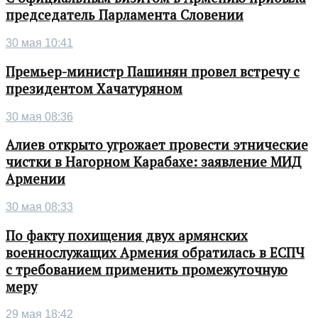
председатель Парламента Словении
30 мая 10:41
Премьер-министр Пашинян провел встречу с
президентом Хачатуряном
30 мая 08:36
Алиев открыто угрожает провести этнические
чистки в Нагорном Карабахе: заявление МИД
Армении
30 мая 08:33
По факту похищения двух армянских
военнослужащих Армения обратилась в ЕСПЧ
с требованием применить промежуточную
меру
29 мая 18:42