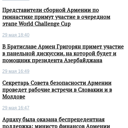
Представители сборной Армении по
гимнастике примут участие в очередном
этапе World Challenge Cup
29 мая 18:40
В Братиславе Армен Григорян примет участие
в панельной дискуссии, на которой будет и
помощник президента Азербайджана
29 мая 16:49
Секретарь Совета безопасности Армении
проведет рабочие встречи в Словакии и в
Молдове
29 мая 16:47
Арцаху была оказана беспрецедентная
поддержка: министр финансов Армении