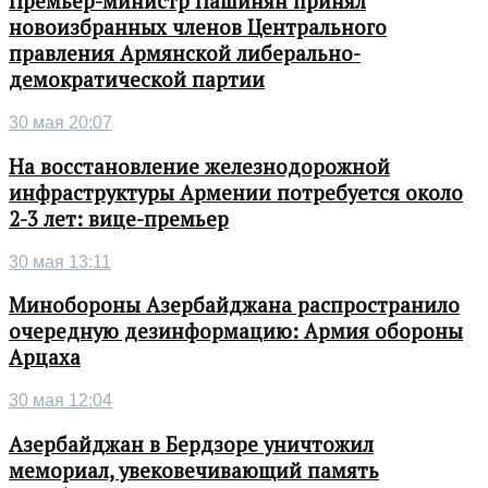
Премьер-министр Пашинян принял
новоизбранных членов Центрального
правления Армянской либерально-
демократической партии
30 мая 20:07
На восстановление железнодорожной
инфраструктуры Армении потребуется около
2-3 лет: вице-премьер
30 мая 13:11
Минобороны Азербайджана распространило
очередную дезинформацию: Армия обороны
Арцаха
30 мая 12:04
Азербайджан в Бердзоре уничтожил
мемориал, увековечивающий память