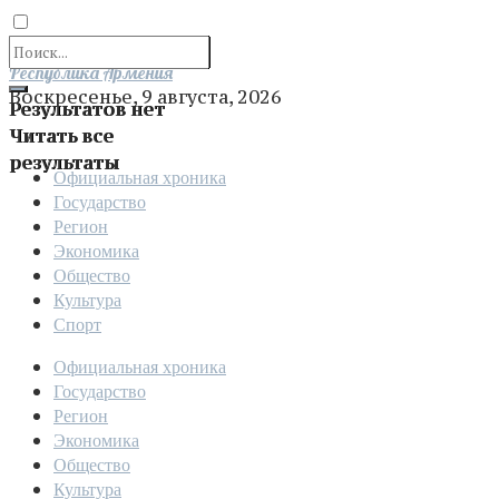
Отправить
Республика Армения
Воскресенье, 9 августа, 2026
Результатов нет
Читать все
результаты
Официальная хроника
Государство
Регион
Экономика
Общество
Культура
Спорт
Официальная хроника
Государство
Регион
Экономика
Общество
Культура