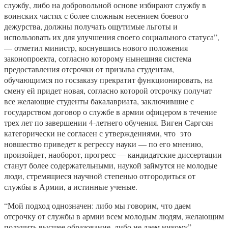
службу, либо на добровольной основе избирают службу в
воинских частях с более сложным несением боевого
дежурства, должны получать ощутимые льготы и
использовать их для улучшения своего социального статуса”,
— отметил министр, коснувшись нового положения
законопроекта, согласно которому нынешняя система
предоставления отсрочки от призыва студентам,
обучающимся по госзаказу прекратит функционировать, на
смену ей придет новая, согласно которой отсрочку получат
все желающие студенты бакалавриата, заключившие с
государством договор о службе в армии офицером в течение
трех лет по завершении 4-летнего обучения. Виген Саргсян
категорически не согласен с утверждениями, что это
новшество приведет к регрессу науки — по его мнению,
произойдет, наоборот, прогресс — кандидатские диссертации
станут более содержательными, наукой займутся не молодые
люди, стремящиеся научной степенью отгородиться от
службы в Армии, а истинные ученые.
“Мой подход однозначен: либо мы говорим, что даем
отсрочку от службы в армии всем молодым людям, желающим
получить высшее образование, либо не даем никому”, —