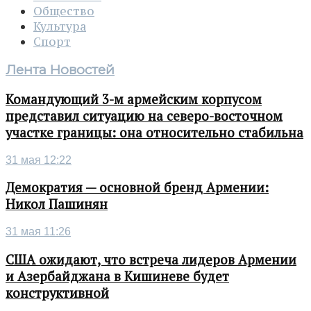
Общество
Культура
Спорт
Лента Новостей
Командующий 3-м армейским корпусом
представил ситуацию на северо-восточном
участке границы: она относительно стабильна
31 мая 12:22
Демократия — основной бренд Армении:
Никол Пашинян
31 мая 11:26
США ожидают, что встреча лидеров Армении
и Азербайджана в Кишиневе будет
конструктивной