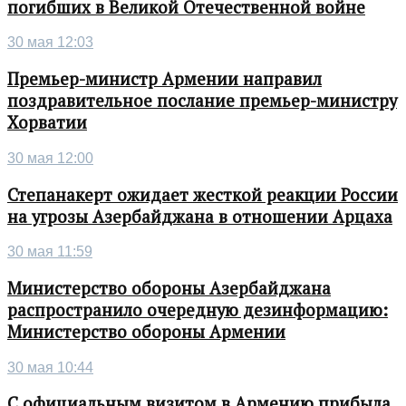
погибших в Великой Отечественной войне
30 мая 12:03
Премьер-министр Армении направил
поздравительное послание премьер-министру
Хорватии
30 мая 12:00
Степанакерт ожидает жесткой реакции России
на угрозы Азербайджана в отношении Арцаха
30 мая 11:59
Министерство обороны Азербайджана
распространило очередную дезинформацию:
Министерство обороны Армении
30 мая 10:44
С официальным визитом в Армению прибыла