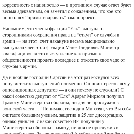
корректность с наивностью — в противном случае ответ будет
весьма адекватным, он заметил с сожалением, что кое-кто
попытался “примитизировать” законопроект.
Напомним, что члены фракции “Елк” выступают
сторонниками сохранения права на “откуп” от службы в
армии — на этот счет накануне весьма эмоционально
выступала член этой фракции Мане Тандилян. Министр
квалифицировал это выступление как призыв к
общественности продать последнее и откосить свое чадо от
службы в армии.
Да и вообще господин Саргсян на этот раз коснулся всех
популистских выступлений поименно. Он поинтересовался у
оппозиционных депутатов — а они почему не служили? С
какой совестью депутат от “Елк” Арарат Мирзоян получил
Грамоту Министерства обороны, ни дня не прослужив в
воинской части… “Понимаю, господин Мирзоян, что Вы себя
считаете большим ученым, защитив в 25 лет диссертацию,
однако удивлен, с какой совестью Вы получили у
Министерства обороны грамоту, ни дня не прослужив в
воинской части. За какие заслуги? А сейчас с этой трибуны