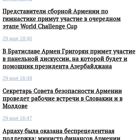
Представители сборной Армении по
гимнастике примут участие в очередном
этапе World Challenge Cup
29 мая 18:40
В Братиславе Армен Григорян примет участие
в панельной дискуссии, на которой будет и
помощник президента Азербайджана
29 мая 16:49
Секретарь Совета безопасности Армении
проведет рабочие встречи в Словакии и в
Молдове
29 мая 16:47
Арцаху была оказана беспрецедентная
поддержка: министр финансов Армении