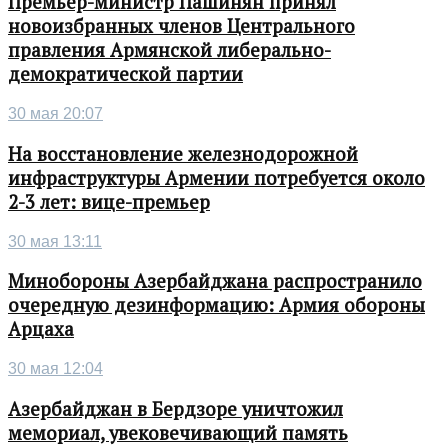
Премьер-министр Пашинян принял
новоизбранных членов Центрального
правления Армянской либерально-
демократической партии
30 мая 20:07
На восстановление железнодорожной
инфраструктуры Армении потребуется около
2-3 лет: вице-премьер
30 мая 13:11
Минобороны Азербайджана распространило
очередную дезинформацию: Армия обороны
Арцаха
30 мая 12:04
Азербайджан в Бердзоре уничтожил
мемориал, увековечивающий память