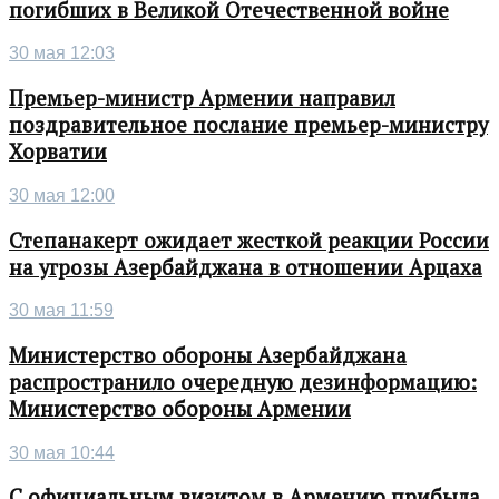
погибших в Великой Отечественной войне
30 мая 12:03
Премьер-министр Армении направил
поздравительное послание премьер-министру
Хорватии
30 мая 12:00
Степанакерт ожидает жесткой реакции России
на угрозы Азербайджана в отношении Арцаха
30 мая 11:59
Министерство обороны Азербайджана
распространило очередную дезинформацию:
Министерство обороны Армении
30 мая 10:44
С официальным визитом в Армению прибыла