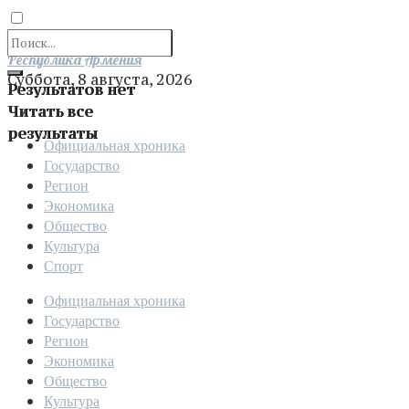
Отправить
Республика Армения
Суббота, 8 августа, 2026
Результатов нет
Читать все
результаты
Официальная хроника
Государство
Регион
Экономика
Общество
Культура
Спорт
Официальная хроника
Государство
Регион
Экономика
Общество
Культура