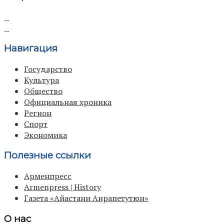
Навигация
Государство
Культура
Общество
Официальная хроника
Регион
Спорт
Экономика
Полезные ссылки
Арменпресс
Armenpress | History
Газета «Айастани Анрапетутюн»
О нас