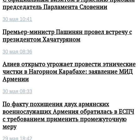
председатель Парламента Словении
30 мая 10:41
Премьер-министр Пашинян провел встречу с
президентом Хачатуряном
30 мая 08:36
Алиев открыто угрожает провести этнические
чистки в Нагорном Карабахе: заявление МИД
Армении
30 мая 08:33
По факту похищения двух армянских
военнослужащих Армения обратилась в ЕСПЧ
с требованием применить промежуточную
меру
29 мая 18:42