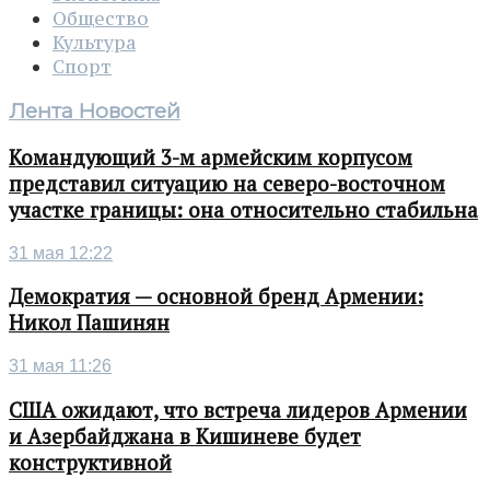
Общество
Культура
Спорт
Лента Новостей
Командующий 3-м армейским корпусом
представил ситуацию на северо-восточном
участке границы: она относительно стабильна
31 мая 12:22
Демократия — основной бренд Армении:
Никол Пашинян
31 мая 11:26
США ожидают, что встреча лидеров Армении
и Азербайджана в Кишиневе будет
конструктивной