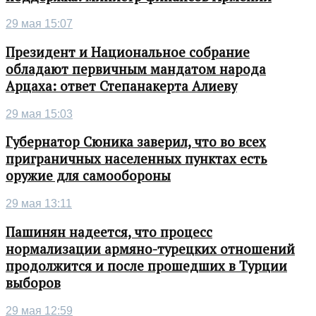
29 мая 15:07
Президент и Национальное собрание
обладают первичным мандатом народа
Арцаха: ответ Степанакерта Алиеву
29 мая 15:03
Губернатор Сюника заверил, что во всех
приграничных населенных пунктах есть
оружие для самообороны
29 мая 13:11
Пашинян надеется, что процесс
нормализации армяно-турецких отношений
продолжится и после прошедших в Турции
выборов
29 мая 12:59