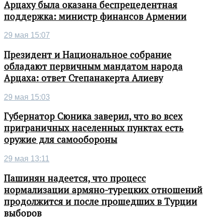
Арцаху была оказана беспрецедентная
поддержка: министр финансов Армении
29 мая 15:07
Президент и Национальное собрание
обладают первичным мандатом народа
Арцаха: ответ Степанакерта Алиеву
29 мая 15:03
Губернатор Сюника заверил, что во всех
приграничных населенных пунктах есть
оружие для самообороны
29 мая 13:11
Пашинян надеется, что процесс
нормализации армяно-турецких отношений
продолжится и после прошедших в Турции
выборов