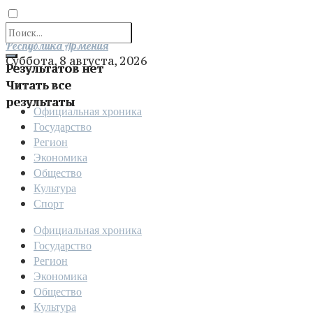
Отправить
Республика Армения
Суббота, 8 августа, 2026
Результатов нет
Читать все
результаты
Официальная хроника
Государство
Регион
Экономика
Общество
Культура
Спорт
Официальная хроника
Государство
Регион
Экономика
Общество
Культура