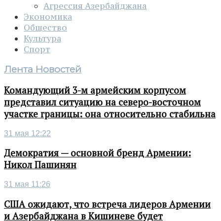
Агрессия Азербайджана
Экономика
Общество
Культура
Спорт
Лента Новостей
Командующий 3-м армейским корпусом
представил ситуацию на северо-восточном
участке границы: она относительно стабильна
31 мая 12:22
Демократия — основной бренд Армении:
Никол Пашинян
31 мая 11:26
США ожидают, что встреча лидеров Армении
и Азербайджана в Кишиневе будет