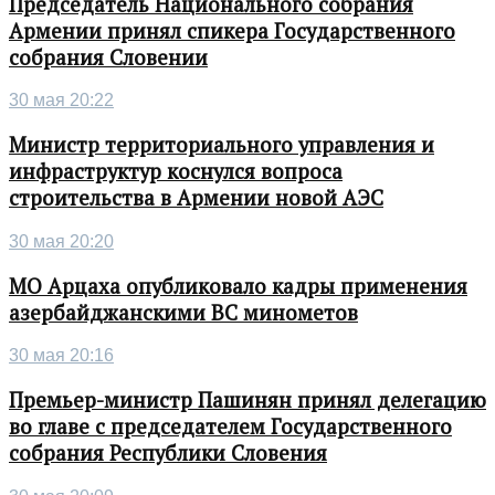
Председатель Национального собрания
Армении принял спикера Государственного
собрания Словении
30 мая 20:22
Министр территориального управления и
инфраструктур коснулся вопроса
строительства в Армении новой АЭС
30 мая 20:20
МО Арцаха опубликовало кадры применения
азербайджанскими ВС минометов
30 мая 20:16
Премьер-министр Пашинян принял делегацию
во главе с председателем Государственного
собрания Республики Словения