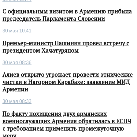
С официальным визитом в Армению прибыла
председатель Парламента Словении
30 мая 10:41
Премьер-министр Пашинян провел встречу с
президентом Хачатуряном
30 мая 08:36
Алиев открыто угрожает провести этнические
чистки в Нагорном Карабахе: заявление МИД
Армении
30 мая 08:33
По факту похищения двух армянских
военнослужащих Армения обратилась в ЕСПЧ
с требованием применить промежуточную
меру