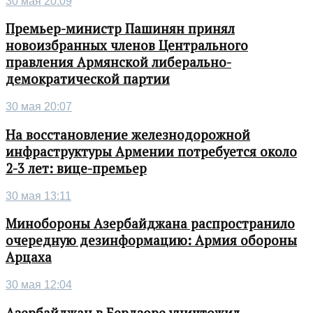
30 мая 20:09
Премьер-министр Пашинян принял
новоизбранных членов Центрального
правления Армянской либерально-
демократической партии
30 мая 20:07
На восстановление железнодорожной
инфраструктуры Армении потребуется около
2-3 лет: вице-премьер
30 мая 13:11
Минобороны Азербайджана распространило
очередную дезинформацию: Армия обороны
Арцаха
30 мая 12:04
Азербайджан в Бердзоре уничтожил