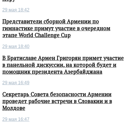
29 мая 18:42
Представители сборной Армении по
гимнастике примут участие в очередном
этапе World Challenge Cup
29 мая 18:40
В Братиславе Армен Григорян примет участие
в панельной дискуссии, на которой будет и
помощник президента Азербайджана
29 мая 16:49
Секретарь Совета безопасности Армении
проведет рабочие встречи в Словакии и в
Молдове
29 мая 16:47