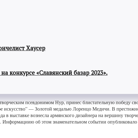
ончелист Хаусер
а конкурсе «Славянский базар 2023».
творческим псевдонимом Нур, принес блистательную победу св
е искусство” — Золотой медалью Лоренцо Медичи. В престижно
беда в выставке вознесла армянского дизайнера на вершину твор
. Информациию об этом знаменательном событии опубликовало 