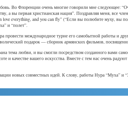
юбовь. Во Флоренции очень многие говорили мне следующее: “О
у, а вы первая христианская нация”. Поздравляя меня, все чл
can love everything, and you can fly” (“Если вы полюбите муху, вы
ха” и “полет”.
а провести международное турне его самобытной работы и дру
имволический подарок — сборник армянских фильмов, посвященн
брана тема любви, и вы смогли посредством созданного вами са
оте и качестве вашего искусства. Вместе с тем нас очень радую
ации новых совместных идей. К слову, работы Нура “Муха” и “Э