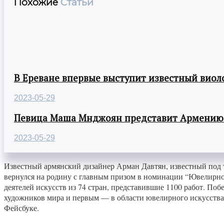
Похожие
Статьи
В Ереване впервые выступит известный виол
2023-05-29
Певица Маша Мнджоян представит Армению н
2023-05-29
Известный армянский дизайнер Арман Давтян, известный под 
вернулся на родину с главным призом в номинации “Ювелирно
деятелей искусств из 74 стран, представившие 1100 работ. По
художников мира и первым — в области ювелирного искусства
Фейсбуке.