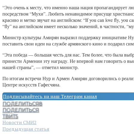
“Это очень к месту, что именно наша нация пропагандирует л
посредством “Мухи”. Любить ненавидимое присуще христианств
красиво и метко звучат на английском: “If you can love fly, you 
“fly” на английском имеет несколько значений, в частности, “му
Министр культуры Амирян выразил поддержку инициативе Нур
поставить свои идеи на службе армянского кино и подарил с
“Эта победа — большая честь для нас. Тем более, что была вы
принести Армении эту награду. Не впервой нам говорить о выс
нашей страны”, — отметил министр.
По итогам встречи Нур и Армен Амирян договорились о реализ
Центре искусств Гафесчяна.
Подписывайтесь на наш Телеграм канал
ПОДЕЛИТЬСЯ
8
ПОДЕЛИТЬСЯ
ТВИТ
5
Новости СМИ2
Предыдущая статья