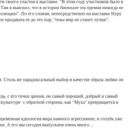
и своего участия в выставке. “В этом году участников было в
 Там я выяснил, что в истории биеннале эта премия никогда не
волюцию”. По его словам, непосредственно на выставке Нуру
продавать ее до тех пор, “пока мир не станет лучше”.
и. Столь же парадоксальный выбор в качестве образа любви он
дь, с его точки зрения, он самый хороший, добрый и самый
 скульптуре с обратной стороны, как “Муха” превращается в
временная идеология мира намного агрессивнее, и голубь уже
ухи. А его мы сегодня выпускаем очень много…