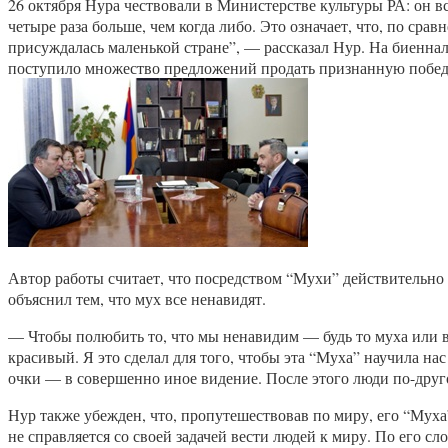
26 октября Нура чествовали в Министерстве культуры РА: он в
четыре раза больше, чем когда либо. Это означает, что, по сра
присуждалась маленькой стране”, — рассказал Нур. На биенна
поступило множество предложений продать признанную победите
Автор работы считает, что посредством “Мухи” действительно 
объяснил тем, что мух все ненавидят.
— Чтобы полюбить то, что мы ненавидим — будь то муха или в
красивый. Я это сделал для того, чтобы эта “Муха” научила н
очки — в совершенно иное видение. После этого люди по-друг
Нур также убежден, что, пропутешествовав по миру, его “Муха
не справляется со своей задачей вести людей к миру. По ег