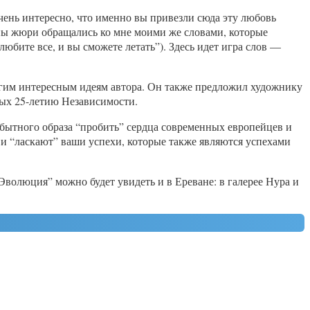
чень интересно, что именно вы привезли сюда эту любовь
ены жюри обращались ко мне моими же словами, которые
 полюбите все, и вы сможете летать”). Здесь идет игра слов —
гим интересным идеям автора. Он также предложил художнику
ых 25-летию Независимости.
мобытного образа “пробить” сердца современных европейцев и
т и “ласкают” ваши успехи, которые также являются успехами
волюция” можно будет увидеть и в Ереване: в галерее Нура и