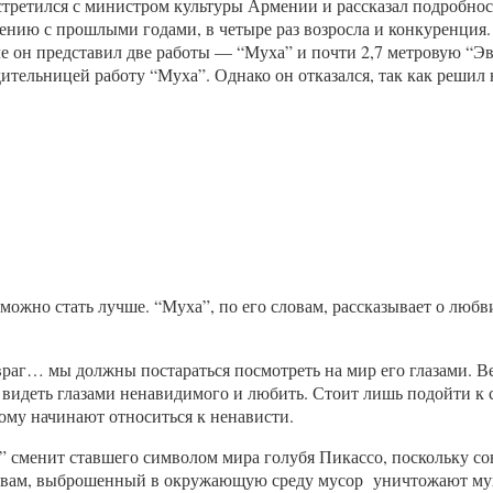
стретился с министром культуры Армении и рассказал подробност
внению с прошлыми годами, в четыре раз возросла и конкуренция.
ле он представил две работы — “Муха” и почти 2,7 метровую “Э
льницей работу “Муха”. Однако он отказался, так как решил не 
можно стать лучше. “Муха”, по его словам, рассказывает о любв
раг… мы должны постараться посмотреть на мир его глазами. Ве
ас видеть глазами ненавидимого и любить. Стоит лишь подойти к
ому начинают относиться к ненависти.
” сменит ставшего символом мира голубя Пикассо, поскольку со
о словам, выброшенный в окружающую среду мусор уничтожают м