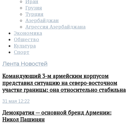
Иран
Грузия
Турция
Азербайджан
Агрессия Азербайджана
Экономика
Общество
Культура
Спорт
Лента Новостей
Командующий 3-м армейским корпусом
представил ситуацию на северо-восточном
участке границы: она относительно стабильна
31 мая 12:22
Демократия — основной бренд Армении:
Никол Пашинян