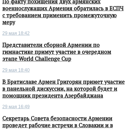
По факту похищения двух армянских
военнослужащих Армения обратилась в ЕСПЧ
с требованием применить промежуточную
меру
29 мая 18:42
Представители сборной Армении по
гимнастике примут участие в очередном
этапе World Challenge Cup
29 мая 18:40
В Братиславе Армен Григорян примет участие
в панельной дискуссии, на которой будет и
помощник президента Азербайджана
29 мая 16:49
Секретарь Совета безопасности Армении
проведет рабочие встречи в Словакии и в