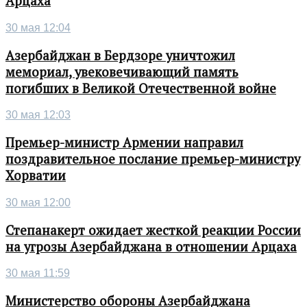
Арцаха
30 мая 12:04
Азербайджан в Бердзоре уничтожил
мемориал, увековечивающий память
погибших в Великой Отечественной войне
30 мая 12:03
Премьер-министр Армении направил
поздравительное послание премьер-министру
Хорватии
30 мая 12:00
Степанакерт ожидает жесткой реакции России
на угрозы Азербайджана в отношении Арцаха
30 мая 11:59
Министерство обороны Азербайджана