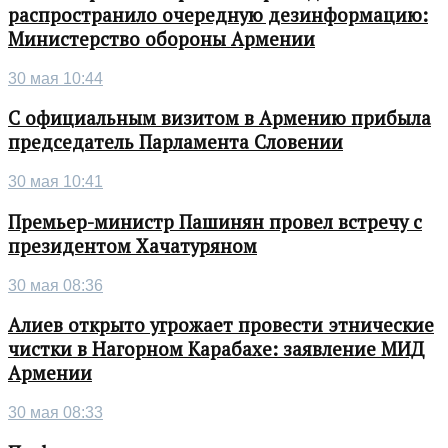
распространило очередную дезинформацию:
Министерство обороны Армении
30 мая 10:44
С официальным визитом в Армению прибыла
председатель Парламента Словении
30 мая 10:41
Премьер-министр Пашинян провел встречу с
президентом Хачатуряном
30 мая 08:36
Алиев открыто угрожает провести этнические
чистки в Нагорном Карабахе: заявление МИД
Армении
30 мая 08:33