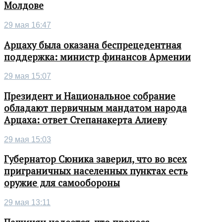
Молдове
29 мая 16:47
Арцаху была оказана беспрецедентная
поддержка: министр финансов Армении
29 мая 15:07
Президент и Национальное собрание
обладают первичным мандатом народа
Арцаха: ответ Степанакерта Алиеву
29 мая 15:03
Губернатор Сюника заверил, что во всех
приграничных населенных пунктах есть
оружие для самообороны
29 мая 13:11