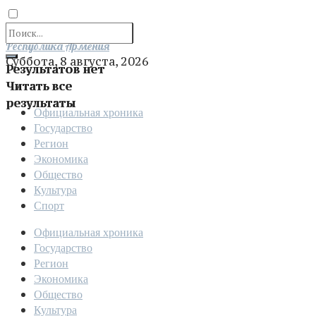
Отправить
Республика Армения
Суббота, 8 августа, 2026
Результатов нет
Читать все
результаты
Официальная хроника
Государство
Регион
Экономика
Общество
Культура
Спорт
Официальная хроника
Государство
Регион
Экономика
Общество
Культура