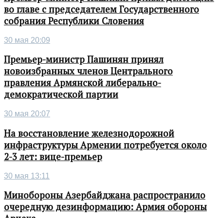
во главе с председателем Государственного
собрания Республики Словения
30 мая 20:09
Премьер-министр Пашинян принял
новоизбранных членов Центрального
правления Армянской либерально-
демократической партии
30 мая 20:07
На восстановление железнодорожной
инфраструктуры Армении потребуется около
2-3 лет: вице-премьер
30 мая 13:11
Минобороны Азербайджана распространило
очередную дезинформацию: Армия обороны