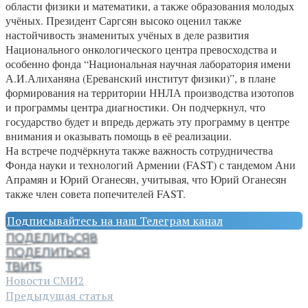
области физики и математики, а также образования молодых
учёных. Президент Саргсян высоко оценил также
настойчивость знаменитых учёных в деле развития
Национального онкологического центра превосходства и
особенно фонда “Национальная научная лаборатория имени
А.И.Алиханяна (Ереванский институт физики)”, в плане
формирования на территории ННЛА производства изотопов
и программы центра диагностики. Он подчеркнул, что
государство будет и впредь держать эту программу в центре
внимания и оказывать помощь в её реализации.
На встрече подчёркнута также важность сотрудничества
Фонда науки и технологий Армении (FAST) с тандемом Ани
Апрамян и Юрий Оганесян, учитывая, что Юрий Оганесян
также член совета попечителей FAST.
Подписывайтесь на наш Телеграм канал
ПОДЕЛИТЬСЯ
8
ПОДЕЛИТЬСЯ
ТВИТ
5
Новости СМИ2
Предыдущая статья