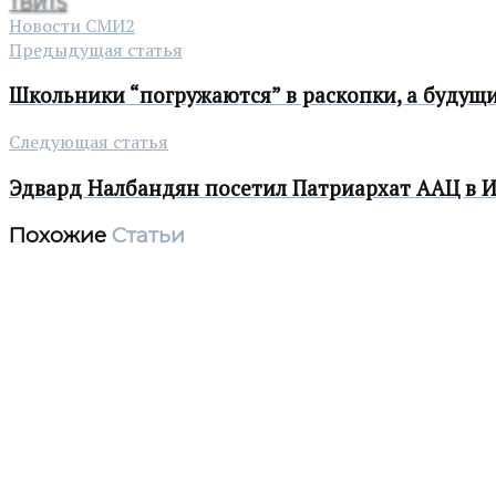
ТВИТ
5
Новости СМИ2
Предыдущая статья
Школьники “погружаются” в раскопки, а будущи
Следующая статья
Эдвард Налбандян посетил Патриархат ААЦ в 
Похожие
Статьи