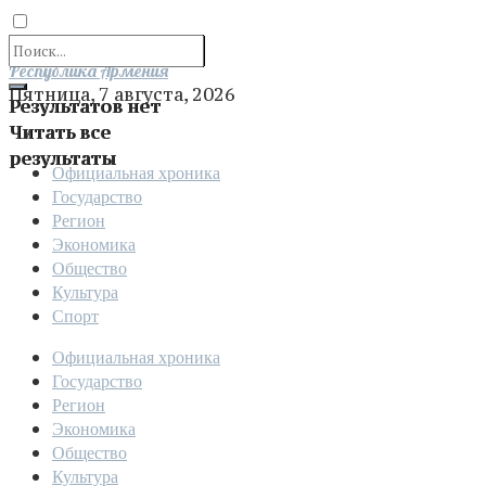
Отправить
Республика Армения
Пятница, 7 августа, 2026
Результатов нет
Читать все
результаты
Официальная хроника
Государство
Регион
Экономика
Общество
Культура
Спорт
Официальная хроника
Государство
Регион
Экономика
Общество
Культура