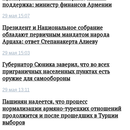
поддержка: министр финансов Армении
29 мая 15:07
Президент и Национальное собрание
обладают первичным мандатом народа
Арцаха: ответ Степанакерта Алиеву
29 мая 15:03
Губернатор Сюника заверил, что во всех
приграничных населенных пунктах есть
оружие для самообороны
29 мая 13:11
Пашинян надеется, что процесс
нормализации армяно-турецких отношений
продолжится и после прошедших в Турции
выборов