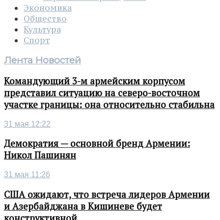
Экономика
Общество
Культура
Спорт
Лента Новостей
Командующий 3-м армейским корпусом
представил ситуацию на северо-восточном
участке границы: она относительно стабильна
31 мая 12:22
Демократия — основной бренд Армении:
Никол Пашинян
31 мая 11:26
США ожидают, что встреча лидеров Армении
и Азербайджана в Кишиневе будет
конструктивной