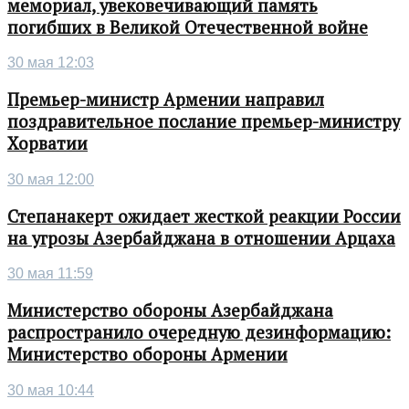
мемориал, увековечивающий память
погибших в Великой Отечественной войне
30 мая 12:03
Премьер-министр Армении направил
поздравительное послание премьер-министру
Хорватии
30 мая 12:00
Степанакерт ожидает жесткой реакции России
на угрозы Азербайджана в отношении Арцаха
30 мая 11:59
Министерство обороны Азербайджана
распространило очередную дезинформацию:
Министерство обороны Армении
30 мая 10:44