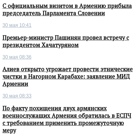
С официальным визитом в Армению прибыла
председатель Парламента Словении
30 мая 10:41
Премьер-министр Пашинян провел встречу с
президентом Хачатуряном
30 мая 08:36
Алиев открыто угрожает провести этнические
чистки в Нагорном Карабахе: заявление МИД
Армении
30 мая 08:33
По факту похищения двух армянских
военнослужащих Армения обратилась в ЕСПЧ
с требованием применить промежуточную
меру