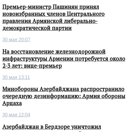
Премьер-министр Пашинян принял
новоизбранных членов Центрального
правления Армянской либерально-
демократической партии
30 мая 20:07
На восстановление железнодорожной
инфраструктуры Армении потребуется около
2-3 лет: вице-премьер
30 мая 13:11
Минобороны Азербайджана распространило
очередную дезинформацию: Армия обороны
Арцаха
30 мая 12:04
Азербайджан в Бердзоре уничтожил