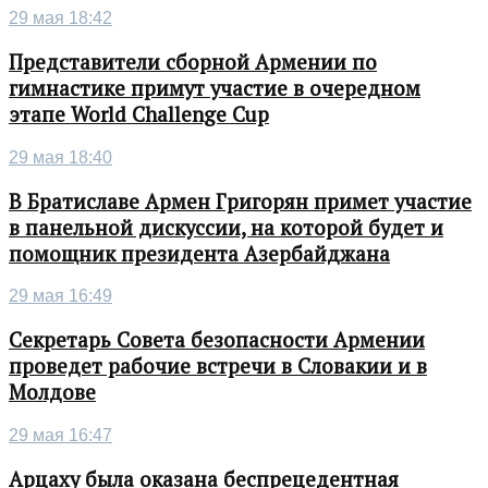
29 мая 18:42
Представители сборной Армении по
гимнастике примут участие в очередном
этапе World Challenge Cup
29 мая 18:40
В Братиславе Армен Григорян примет участие
в панельной дискуссии, на которой будет и
помощник президента Азербайджана
29 мая 16:49
Секретарь Совета безопасности Армении
проведет рабочие встречи в Словакии и в
Молдове
29 мая 16:47
Арцаху была оказана беспрецедентная