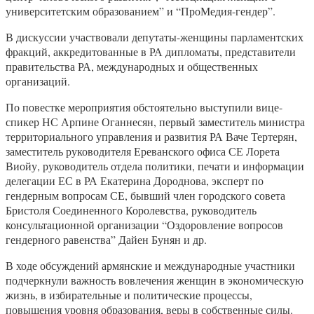
университетским образованием” и “ПроМедия-гендер”.
В дискуссии участвовали депутаты-женщины парламентских
фракций, аккредитованные в РА дипломаты, представители
правительства РА, международных и общественных
организаций.
По повестке мероприятия обстоятельно выступили вице-
спикер НС Арпине Оганнесян, первый заместитель министра
территориального управления и развития РА Ваче Тертерян,
заместитель руководителя Ереванского офиса СЕ Лорета
Виойу, руководитель отдела политики, печати и информации
делегации ЕС в РА Екатерина Дороднова, эксперт по
гендерным вопросам СЕ, бывший член городского совета
Бристоля Соединенного Королевства, руководитель
консультационной организации “Оздоровление вопросов
гендерного равенства” Дайен Бунян и др.
В ходе обсуждений армянские и международные участники
подчеркнули важность вовлечения женщин в экономическую
жизнь, в избирательные и политические процессы,
повышения уровня образования, веры в собственные силы.