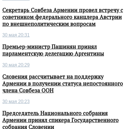
Секретарь Совбеза Армении провел встречу с
советником федерального канцлера Австрии
по внешнеполитическим вопросам
30 мая 20:31
Премьер-министр Пашинян принял
парламентскую делегацию Аргентины
30 мая 20:29
Словения рассчитывает на поддержку
Армении в получении статуса непостоянного
члена Совбеза ООН
30 мая 20:23
Председатель Национального собрания
Армении принял спикера Государственного
собрания Словении