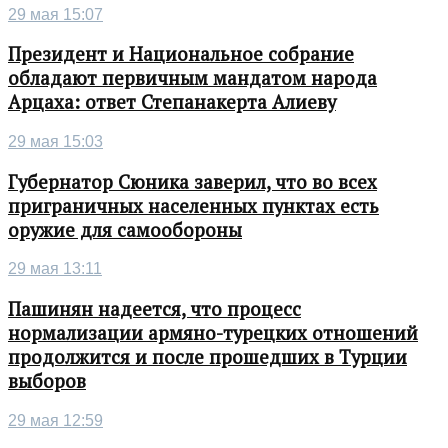
29 мая 15:07
Президент и Национальное собрание
обладают первичным мандатом народа
Арцаха: ответ Степанакерта Алиеву
29 мая 15:03
Губернатор Сюника заверил, что во всех
приграничных населенных пунктах есть
оружие для самообороны
29 мая 13:11
Пашинян надеется, что процесс
нормализации армяно-турецких отношений
продолжится и после прошедших в Турции
выборов
29 мая 12:59