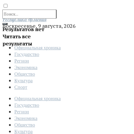
Отправить
Республика Армения
Воскресенье, 9 августа, 2026
Результатов нет
Читать все
результаты
Официальная хроника
Государство
Регион
Экономика
Общество
Культура
Спорт
Официальная хроника
Государство
Регион
Экономика
Общество
Культура