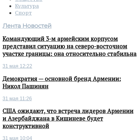
Культура
Спорт
Лента Новостей
Командующий 3-м армейским корпусом
представил ситуацию на северо-восточном
участке границы: она относительно стабильна
31 мая 12:22
Демократия — основной бренд Армении:
Никол Пашинян
31 мая 11:26
США ожидают, что встреча лидеров Армении
и Азербайджана в Кишиневе будет
конструктивной
31 мая 10:04