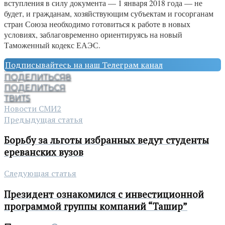
вступления в силу документа — 1 января 2018 года — не
будет, и гражданам, хозяйствующим субъектам и госорганам
стран Союза необходимо готовиться к работе в новых
условиях, заблаговременно ориентируясь на новый
Таможенный кодекс ЕАЭС.
Подписывайтесь на наш Телеграм канал
ПОДЕЛИТЬСЯ
8
ПОДЕЛИТЬСЯ
ТВИТ
5
Новости СМИ2
Предыдущая статья
Борьбу за льготы избранных ведут студенты
ереванских вузов
Следующая статья
Президент ознакомился с инвестиционной
программой группы компаний “Ташир”