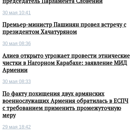
председатель Парламента Словении
30 мая 10:41
Премьер-министр Пашинян провел встречу с
президентом Хачатуряном
30 мая 08:36
Алиев открыто угрожает провести этнические
чистки в Нагорном Карабахе: заявление МИД
Армении
30 мая 08:33
По факту похищения двух армянских
военнослужащих Армения обратилась в ЕСПЧ
с требованием применить промежуточную
меру
29 мая 18:42