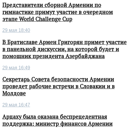
Представители сборной Армении по
гимнастике примут участие в очередном
этапе World Challenge Cup
29 мая 18:40
В Братиславе Армен Григорян примет участие
в панельной дискуссии, на которой будет и
помощник президента Азербайджана
29 мая 16:49
Секретарь Совета безопасности Армении
проведет рабочие встречи в Словакии и в
Молдове
29 мая 16:47
Арцаху была оказана беспрецедентная
поддержка: министр финансов Армении