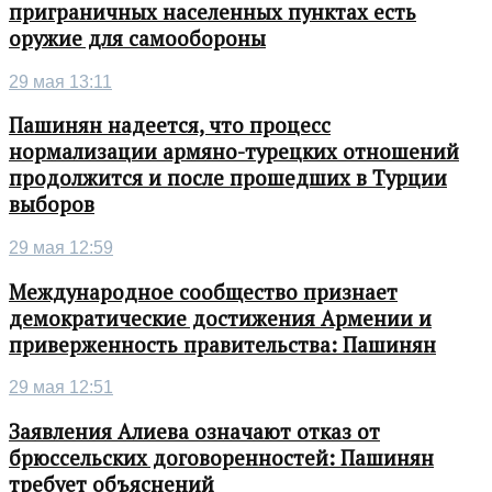
приграничных населенных пунктах есть
оружие для самообороны
29 мая 13:11
Пашинян надеется, что процесс
нормализации армяно-турецких отношений
продолжится и после прошедших в Турции
выборов
29 мая 12:59
Международное сообщество признает
демократические достижения Армении и
приверженность правительства: Пашинян
29 мая 12:51
Заявления Алиева означают отказ от
брюссельских договоренностей: Пашинян
требует объяснений