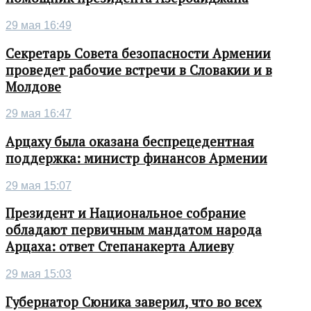
29 мая 16:49
Секретарь Совета безопасности Армении
проведет рабочие встречи в Словакии и в
Молдове
29 мая 16:47
Арцаху была оказана беспрецедентная
поддержка: министр финансов Армении
29 мая 15:07
Президент и Национальное собрание
обладают первичным мандатом народа
Арцаха: ответ Степанакерта Алиеву
29 мая 15:03
Губернатор Сюника заверил, что во всех