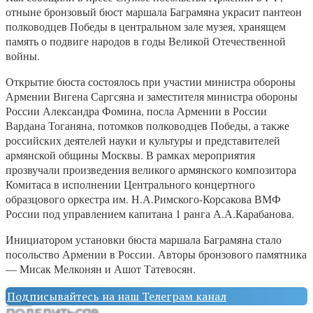
отныне бронзовый бюст маршала Баграмяна украсит пантеон
полководцев Победы в центральном зале музея, хранящем
память о подвиге народов в годы Великой Отечественной
войны.
Открытие бюста состоялось при участии министра обороны
Армении Вигена Саргсяна и заместителя министра обороны
России Александра Фомина, посла Армении в России
Вардана Тоганяна, потомков полководцев Победы, а также
российских деятелей науки и культуры и представителей
армянской общины Москвы. В рамках мероприятия
прозвучали произведения великого армянского композитора
Комитаса в исполнении Центрального концертного
образцового оркестра им. Н.А.Римского-Корсакова ВМФ
России под управлением капитана 1 ранга А.А.Карабанова.
Инициатором установки бюста маршала Баграмяна стало
посольство Армении в России. Авторы бронзового памятника
— Мисак Мелконян и Ашот Татевосян.
Подписывайтесь на наш Телеграм канал