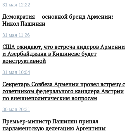
31 мая 12:22
Демократия — основной бренд Армении:
Никол Пашинян
31 мая 11:26
США ожидают, что встреча лидеров Армении
и Азербайджана в Кишиневе будет
конструктивной
31 мая 10:04
Секретарь Совбеза Армении провел встречу с
советником федерального канцлера Австрии
по внешнеполитическим вопросам
30 мая 20:31
Премьер-министр Пашинян принял
парламентскую делегацию Аргентины