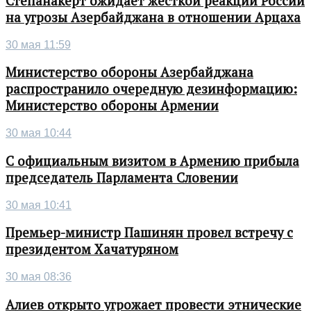
Степанакерт ожидает жесткой реакции России
на угрозы Азербайджана в отношении Арцаха
30 мая 11:59
Министерство обороны Азербайджана
распространило очередную дезинформацию:
Министерство обороны Армении
30 мая 10:44
С официальным визитом в Армению прибыла
председатель Парламента Словении
30 мая 10:41
Премьер-министр Пашинян провел встречу с
президентом Хачатуряном
30 мая 08:36
Алиев открыто угрожает провести этнические