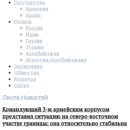
Государство
Армения
Арцах
Регион
Россия
Иран
Грузия
Турция
Азербайджан
Агрессия Азербайджана
Экономика
Общество
Культура
Спорт
Лента Новостей
Командующий 3-м армейским корпусом
представил ситуацию на северо-восточном
участке границы: она относительно стабильна