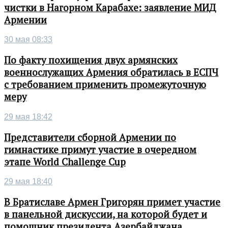
чистки в Нагорном Карабахе: заявление МИД
Армении
30 мая 08:33
По факту похищения двух армянских
военнослужащих Армения обратилась в ЕСПЧ
с требованием применить промежуточную
меру
29 мая 18:42
Представители сборной Армении по
гимнастике примут участие в очередном
этапе World Challenge Cup
29 мая 18:40
В Братиславе Армен Григорян примет участие
в панельной дискуссии, на которой будет и
помощник президента Азербайджана