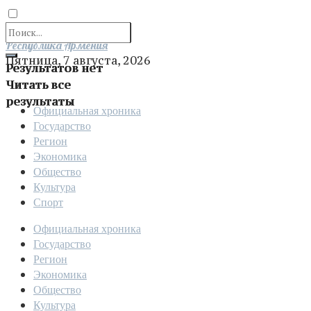
Отправить
Республика Армения
Пятница, 7 августа, 2026
Результатов нет
Читать все
результаты
Официальная хроника
Государство
Регион
Экономика
Общество
Культура
Спорт
Официальная хроника
Государство
Регион
Экономика
Общество
Культура