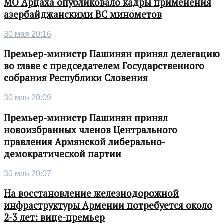
МО Арцаха опубликовало кадры применения
азербайджанскими ВС минометов
30 мая 20:16
Премьер-министр Пашинян принял делегацию
во главе с председателем Государственного
собрания Республики Словения
30 мая 20:09
Премьер-министр Пашинян принял
новоизбранных членов Центрального
правления Армянской либерально-
демократической партии
30 мая 20:07
На восстановление железнодорожной
инфраструктуры Армении потребуется около
2-3 лет: вице-премьер