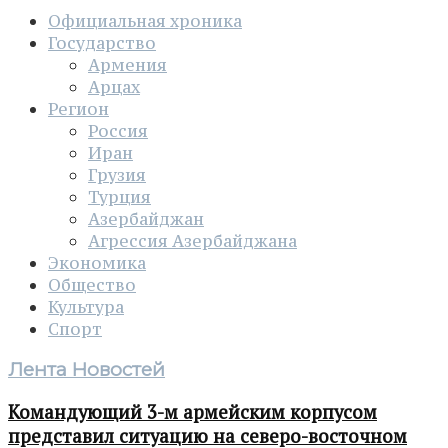
Официальная хроника
Государство
Армения
Арцах
Регион
Россия
Иран
Грузия
Турция
Азербайджан
Агрессия Азербайджана
Экономика
Общество
Культура
Спорт
Лента Новостей
Командующий 3-м армейским корпусом
представил ситуацию на северо-восточном