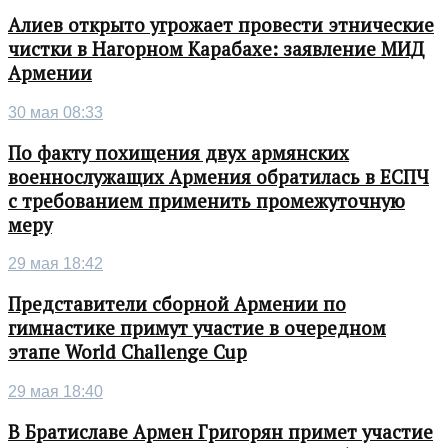
Алиев открыто угрожает провести этнические
чистки в Нагорном Карабахе: заявление МИД
Армении
30 мая 08:33
По факту похищения двух армянских
военнослужащих Армения обратилась в ЕСПЧ
с требованием применить промежуточную
меру
29 мая 18:42
Представители сборной Армении по
гимнастике примут участие в очередном
этапе World Challenge Cup
29 мая 18:40
В Братиславе Армен Григорян примет участие