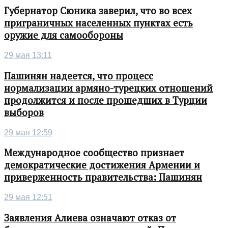
Губернатор Сюника заверил, что во всех
приграничных населенных пунктах есть
оружие для самообороны
29 мая 13:11
Пашинян надеется, что процесс
нормализации армяно-турецких отношений
продолжится и после прошедших в Турции
выборов
29 мая 12:59
Международное сообщество признает
демократические достижения Армении и
приверженность правительства: Пашинян
29 мая 12:51
Заявления Алиева означают отказ от