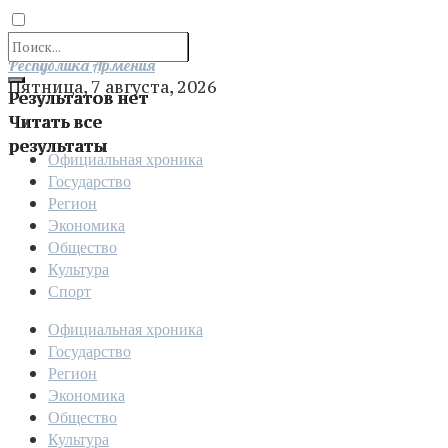
Отправить
Республика Армения
Пятница, 7 августа, 2026
Результатов нет
Читать все
результаты
Официальная хроника
Государство
Регион
Экономика
Общество
Культура
Спорт
Официальная хроника
Государство
Регион
Экономика
Общество
Культура