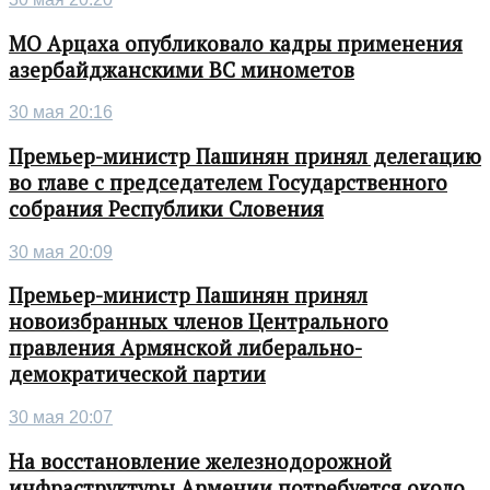
МО Арцаха опубликовало кадры применения
азербайджанскими ВС минометов
30 мая 20:16
Премьер-министр Пашинян принял делегацию
во главе с председателем Государственного
собрания Республики Словения
30 мая 20:09
Премьер-министр Пашинян принял
новоизбранных членов Центрального
правления Армянской либерально-
демократической партии
30 мая 20:07
На восстановление железнодорожной
инфраструктуры Армении потребуется около