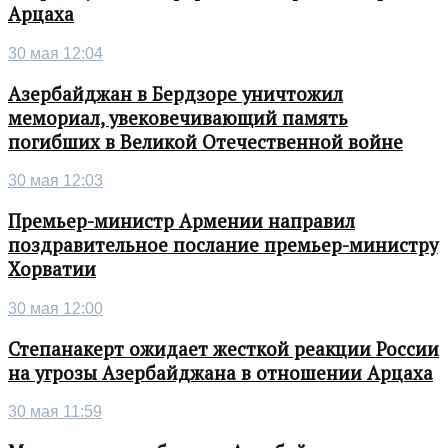
Арцаха
30 мая 12:04
Азербайджан в Бердзоре уничтожил
мемориал, увековечивающий память
погибших в Великой Отечественной войне
30 мая 12:03
Премьер-министр Армении направил
поздравительное послание премьер-министру
Хорватии
30 мая 12:00
Степанакерт ожидает жесткой реакции России
на угрозы Азербайджана в отношении Арцаха
30 мая 11:59