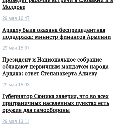
проведет рабочие встречи в Словакии и в
Молдове
29 мая 16:47
Арцаху была оказана беспрецедентная
поддержка: министр финансов Армении
29 мая 15:07
Президент и Национальное собрание
обладают первичным мандатом народа
Арцаха: ответ Степанакерта Алиеву
29 мая 15:03
Губернатор Сюника заверил, что во всех
приграничных населенных пунктах есть
оружие для самообороны
29 мая 13:11