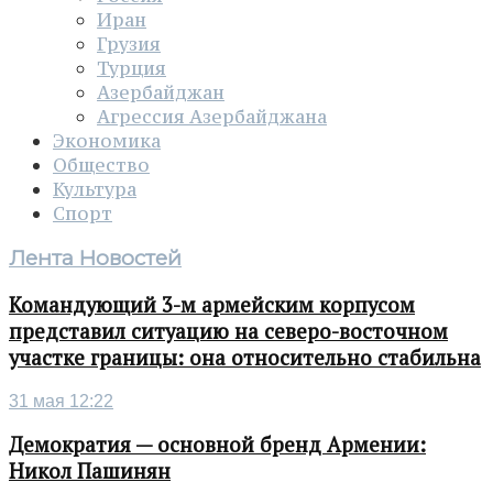
Иран
Грузия
Турция
Азербайджан
Агрессия Азербайджана
Экономика
Общество
Культура
Спорт
Лента Новостей
Командующий 3-м армейским корпусом
представил ситуацию на северо-восточном
участке границы: она относительно стабильна
31 мая 12:22
Демократия — основной бренд Армении:
Никол Пашинян