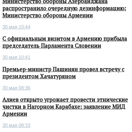
Министерство обороны Азербайджана
распространило очередную дезинформацию:
Министерство обороны Армении
30 мая 10:44
С официальным визитом в Армению прибыла
председатель Парламента Словении
30 мая 10:41
Премьер-министр Пашинян провел встречу с
президентом Хачатуряном
30 мая 08:36
Алиев открыто угрожает провести этнические
чистки в Нагорном Карабахе: заявление МИД
Армении
30 мая 08:33