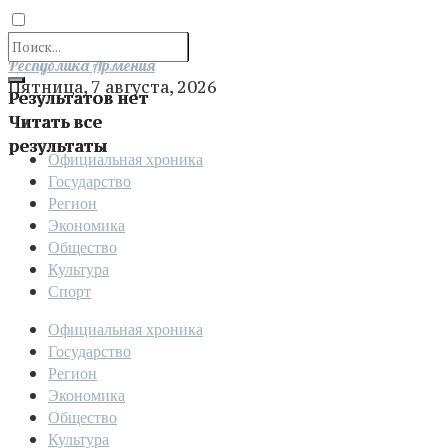
Отправить
Республика Армения
Пятница, 7 августа, 2026
Результатов нет
Читать все
результаты
Официальная хроника
Государство
Регион
Экономика
Общество
Культура
Спорт
Официальная хроника
Государство
Регион
Экономика
Общество
Культура