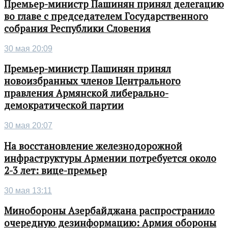
Премьер-министр Пашинян принял делегацию
во главе с председателем Государственного
собрания Республики Словения
30 мая 20:09
Премьер-министр Пашинян принял
новоизбранных членов Центрального
правления Армянской либерально-
демократической партии
30 мая 20:07
На восстановление железнодорожной
инфраструктуры Армении потребуется около
2-3 лет: вице-премьер
30 мая 13:11
Минобороны Азербайджана распространило
очередную дезинформацию: Армия обороны