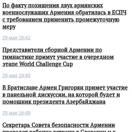
По факту похищения двух армянских
военнослужащих Армения обратилась в ЕСПЧ
с требованием применить промежуточную
меру
29 мая 18:42
Представители сборной Армении по
гимнастике примут участие в очередном
этапе World Challenge Cup
29 мая 18:40
В Братиславе Армен Григорян примет участие
в панельной дискуссии, на которой будет и
помощник президента Азербайджана
29 мая 16:49
Секретарь Совета безопасности Армении