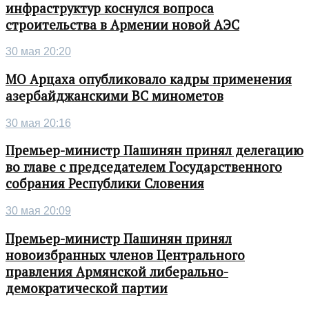
инфраструктур коснулся вопроса
строительства в Армении новой АЭС
30 мая 20:20
МО Арцаха опубликовало кадры применения
азербайджанскими ВС минометов
30 мая 20:16
Премьер-министр Пашинян принял делегацию
во главе с председателем Государственного
собрания Республики Словения
30 мая 20:09
Премьер-министр Пашинян принял
новоизбранных членов Центрального
правления Армянской либерально-
демократической партии