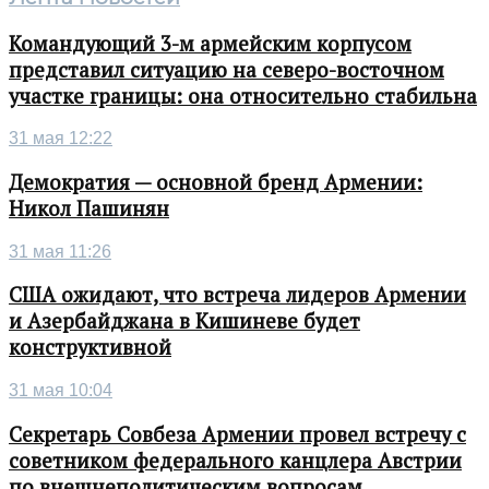
Командующий 3-м армейским корпусом
представил ситуацию на северо-восточном
участке границы: она относительно стабильна
31 мая 12:22
Демократия — основной бренд Армении:
Никол Пашинян
31 мая 11:26
США ожидают, что встреча лидеров Армении
и Азербайджана в Кишиневе будет
конструктивной
31 мая 10:04
Секретарь Совбеза Армении провел встречу с
советником федерального канцлера Австрии
по внешнеполитическим вопросам