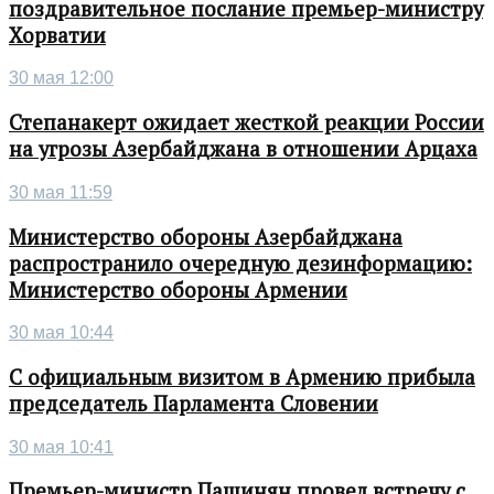
поздравительное послание премьер-министру
Хорватии
30 мая 12:00
Степанакерт ожидает жесткой реакции России
на угрозы Азербайджана в отношении Арцаха
30 мая 11:59
Министерство обороны Азербайджана
распространило очередную дезинформацию:
Министерство обороны Армении
30 мая 10:44
С официальным визитом в Армению прибыла
председатель Парламента Словении
30 мая 10:41
Премьер-министр Пашинян провел встречу с