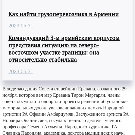
Как найти грузоперевозчика в Армении
2023-05-31
Командующий 3-м армейским корпусом
представил ситуацию на северо-
восточном участке границы: она
относительно стабильна
2023-05-31
В ходе заседания Совета старейшин Еревана, созванного 29
ноября, которое вел мэр Еревана Тарон Маргарян, члены
совета обсудили и одобрили проекты решений об установке
мемориальных досок, увековечивающих память Народной
артистки РА Офелии Амбарцумян, Заслуженного артиста РА
Норайра Ованнисяна, государственного деятеля, ученого,
профессора Семена Ахумяна, Народного художника РА
Славика Пароняна, академика, доктора медицинских наук,