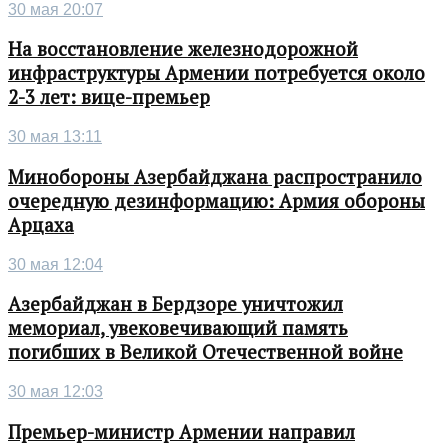
30 мая 20:07
На восстановление железнодорожной
инфраструктуры Армении потребуется около
2-3 лет: вице-премьер
30 мая 13:11
Минобороны Азербайджана распространило
очередную дезинформацию: Армия обороны
Арцаха
30 мая 12:04
Азербайджан в Бердзоре уничтожил
мемориал, увековечивающий память
погибших в Великой Отечественной войне
30 мая 12:03
Премьер-министр Армении направил