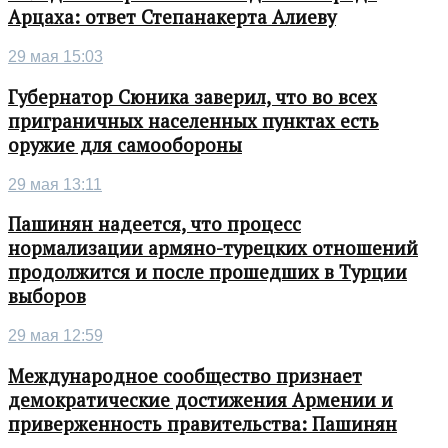
Арцаха: ответ Степанакерта Алиеву
29 мая 15:03
Губернатор Сюника заверил, что во всех
приграничных населенных пунктах есть
оружие для самообороны
29 мая 13:11
Пашинян надеется, что процесс
нормализации армяно-турецких отношений
продолжится и после прошедших в Турции
выборов
29 мая 12:59
Международное сообщество признает
демократические достижения Армении и
приверженность правительства: Пашинян