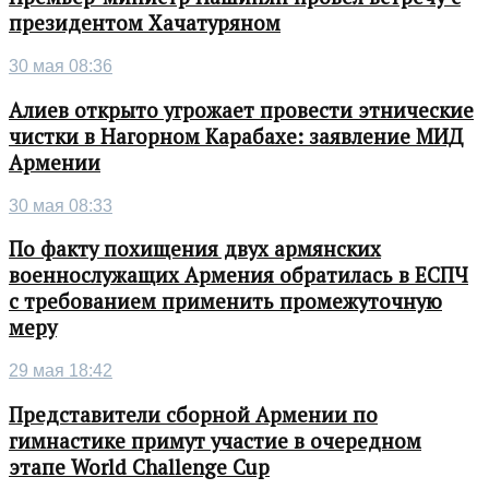
президентом Хачатуряном
30 мая 08:36
Алиев открыто угрожает провести этнические
чистки в Нагорном Карабахе: заявление МИД
Армении
30 мая 08:33
По факту похищения двух армянских
военнослужащих Армения обратилась в ЕСПЧ
с требованием применить промежуточную
меру
29 мая 18:42
Представители сборной Армении по
гимнастике примут участие в очередном
этапе World Challenge Cup