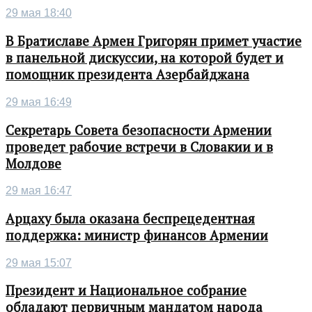
29 мая 18:40
В Братиславе Армен Григорян примет участие
в панельной дискуссии, на которой будет и
помощник президента Азербайджана
29 мая 16:49
Секретарь Совета безопасности Армении
проведет рабочие встречи в Словакии и в
Молдове
29 мая 16:47
Арцаху была оказана беспрецедентная
поддержка: министр финансов Армении
29 мая 15:07
Президент и Национальное собрание
обладают первичным мандатом народа