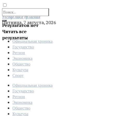
Отправить
Республика Армения
Пятница, 7 августа, 2026
Результатов нет
Читать все
результаты
Официальная хроника
Государство
Регион
Экономика
Общество
Культура
Спорт
Официальная хроника
Государство
Регион
Экономика
Общество
Культура