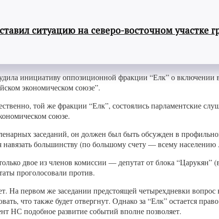
авил ситуацию на северо-восточном участке г
дила инициативу оппозиционной фракции “Елк” о включении в 
йском экономическом союзе”.
стественно, той же фракции “Елк”, состоялись парламентские сл
кономическом союзе.
ленарных заседаний, он должен был быть обсужден в профильно
навязать большинству (по большому счету — всему населению А
только двое из членов комиссии — депутат от блока “Царукян” 
утаты проголосовали против.
будет. На первом же заседании предстоящей четырехдневки вопро
ать, что также будет отвергнут. Однако за “Елк” остается прав
мент НС подобное развитие событий вполне позволяет.