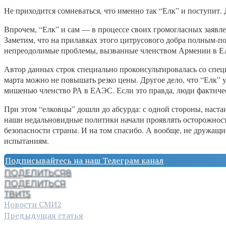
Не приходится сомневаться, что именно так “Елк” и поступит.
Впрочем, “Елк” и сам — в процессе своих громогласных заявл
Заметим, что на прилавках этого цитрусового добра полным-по
непреодолимые проблемы, вызванные членством Армении в 
Автор данных строк специально проконсультировалась со специ
марта можно не повышать резко цены. Другое дело, что “Елк” 
мишенью членство РА в ЕАЭС. Если это правда, люди фактиче
При этом “елковцы” дошли до абсурда: с одной стороны, наст
наши недальновидные политики начали проявлять осторожность
безопасности страны. И на том спасибо. А вообще, не дружащ
испытаниям.
Подписывайтесь на наш Телеграм канал
ПОДЕЛИТЬСЯ
8
ПОДЕЛИТЬСЯ
ТВИТ
5
Новости СМИ2
Предыдущая статья