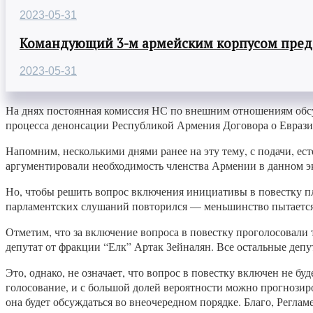
2023-05-31
Командующий 3-м армейским корпусом предст
2023-05-31
На днях постоянная комиссия НС по внешним отношениям обсу
процесса денонсации Республикой Армения Договора о Еврази
Напомним, несколькими днями ранее на эту тему, с подачи, е
аргументировали необходимость членства Армении в данном э
Но, чтобы решить вопрос включения инициативы в повестку п
парламентских слушаний повторился — меньшинство пытается 
Отметим, что за включение вопроса в повестку проголосовали 
депутат от фракции “Елк” Артак Зейналян. Все остальные деп
Это, однако, не означает, что вопрос в повестку включен не 
голосование, и с большой долей вероятности можно прогнозиров
она будет обсуждаться во внеочередном порядке. Благо, Регла