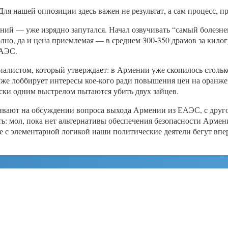
 Для нашей оппозиции здесь важен не результат, а сам процесс,
ений — уже изрядно запутался. Начал озвучивать “самый болез
лно, да и цена приемлемая — в среднем 300-350 драмов за килог
ЕАЭС.
алистом, который утверждает: в Армении уже скопилось столько
уже лоббирует интересы кое-кого ради повышения цен на оранже
ски одним выстрелом пытаются убить двух зайцев.
аивают на обсуждении вопроса выхода Армении из ЕАЭС, с друг
: мол, пока нет альтернативы обеспечения безопасности Армен
ие с элементарной логикой наши политические деятели бегут вп