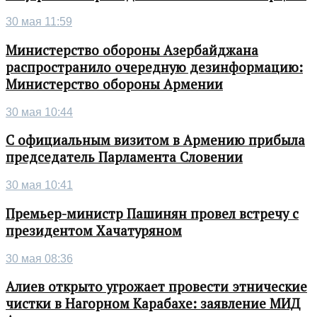
30 мая 11:59
Министерство обороны Азербайджана
распространило очередную дезинформацию:
Министерство обороны Армении
30 мая 10:44
С официальным визитом в Армению прибыла
председатель Парламента Словении
30 мая 10:41
Премьер-министр Пашинян провел встречу с
президентом Хачатуряном
30 мая 08:36
Алиев открыто угрожает провести этнические
чистки в Нагорном Карабахе: заявление МИД