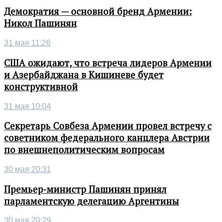
Демократия — основной бренд Армении:
Никол Пашинян
31 мая 11:26
США ожидают, что встреча лидеров Армении
и Азербайджана в Кишиневе будет
конструктивной
31 мая 10:04
Секретарь Совбеза Армении провел встречу с
советником федерального канцлера Австрии
по внешнеполитическим вопросам
30 мая 20:31
Премьер-министр Пашинян принял
парламентскую делегацию Аргентины
30 мая 20:29