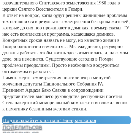
разрушительного Спитакского землетрясения 1988 года в
церкви Святого Всеспасителя в Гюмри.
В ответ на вопрос, когда будут решены жилищные проблемы
тех оставшихся в результате землетрясения без крова жителей,
которые до сих пор проживают в домиках, премьер сказал: “У
нас есть комплексная программа, касающаяся домиков.
Конкретных сроков назвать не могу, но качество жизни в
Гюмри однозначно изменится… Мы ежедневно, регулярно
должны работать, чтобы жизнь здесь изменилась, и, на самом
деле, она изменится. Существующие сегодня в Гюмри
проблемы преодолимы. Просто необходимо вооружиться
оптимизмом и работать”.
Память жертв землетрясения почтили вчера минутой
молчания депутаты Национального Собрания РА.
Президент Арцаха Бако Саакян в сопровождении
представителей высшего руководства республики посетил
Степанакертский мемориальный комплекс и возложил венок
к памятнику безвинным жертвам стихии.
Подписывайтесь на наш Телеграм канал
ПОДЕЛИТЬСЯ
8