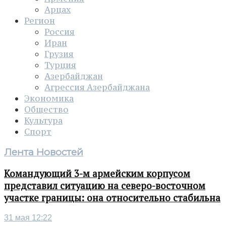
Арцах
Регион
Россия
Иран
Грузия
Турция
Азербайджан
Агрессия Азербайджана
Экономика
Общество
Культура
Спорт
Лента Новостей
Командующий 3-м армейским корпусом
представил ситуацию на северо-восточном
участке границы: она относительно стабильна
31 мая 12:22