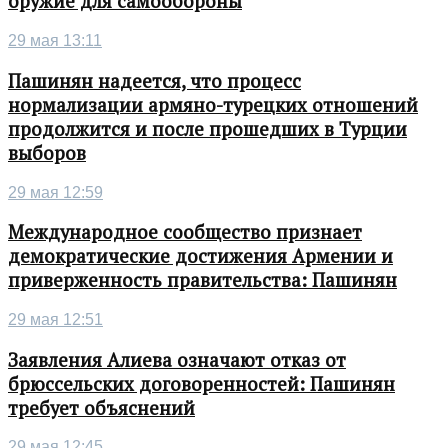
оружие для самообороны
29 мая 13:11
Пашинян надеется, что процесс
нормализации армяно-турецких отношений
продолжится и после прошедших в Турции
выборов
29 мая 12:59
Международное сообщество признает
демократические достижения Армении и
приверженность правительства: Пашинян
29 мая 12:51
Заявления Алиева означают отказ от
брюссельских договоренностей: Пашинян
требует объяснений
29 мая 12:45