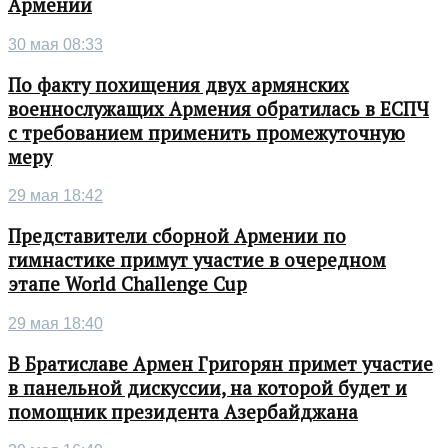
Армении
30 мая 08:33
По факту похищения двух армянских
военнослужащих Армения обратилась в ЕСПЧ
с требованием применить промежуточную
меру
29 мая 18:42
Представители сборной Армении по
гимнастике примут участие в очередном
этапе World Challenge Cup
29 мая 18:40
В Братиславе Армен Григорян примет участие
в панельной дискуссии, на которой будет и
помощник президента Азербайджана