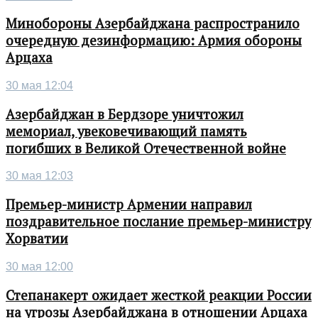
Минобороны Азербайджана распространило
очередную дезинформацию: Армия обороны
Арцаха
30 мая 12:04
Азербайджан в Бердзоре уничтожил
мемориал, увековечивающий память
погибших в Великой Отечественной войне
30 мая 12:03
Премьер-министр Армении направил
поздравительное послание премьер-министру
Хорватии
30 мая 12:00
Степанакерт ожидает жесткой реакции России
на угрозы Азербайджана в отношении Арцаха