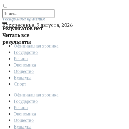
Отправить
Республика Армения
Воскресенье, 9 августа, 2026
Результатов нет
Читать все
результаты
Официальная хроника
Государство
Регион
Экономика
Общество
Культура
Спорт
Официальная хроника
Государство
Регион
Экономика
Общество
Культура