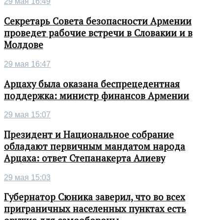
29 мая 16:49
Секретарь Совета безопасности Армении
проведет рабочие встречи в Словакии и в
Молдове
29 мая 16:47
Арцаху была оказана беспрецедентная
поддержка: министр финансов Армении
29 мая 15:07
Президент и Национальное собрание
обладают первичным мандатом народа
Арцаха: ответ Степанакерта Алиеву
29 мая 15:03
Губернатор Сюника заверил, что во всех
приграничных населенных пунктах есть