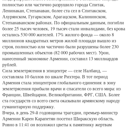
полностью или частично разрушило города Спитак,
Ленинакан, Степанаван, более ста сел в Спитакском,
Ахурянском, Гугаркском, Арагацском, Калининском,
Степанаванском районах. По официальным данным, погибли
более 25 тысяч человек, 19 тысяч стали инвалидами, без крова
остались 530 000 жителей. 17% жилого фонда — около 8
миллионов квадратных метров жилой площади вышло из
строя, полностью или частично были разрушены более 230
промышленных объектов (82 000 рабочих мест). Урон,
нанесенный экономике Армении, составил 13 миллиардов
рублей.
Сила землетрясения в эпицентре — селе Налбанд, —
составляла 10 баллов по шкале Рихтера. В тот период
Армения стала эпицентром глобального единения: в зону
землетрясения прибыли врачи и спасатели со всего мира: из
Франции, Швейцарии, Великобритании, ФРГ, США. Более
ста государств со всего света оказывали армянскому народу
гуманитарную поддержку.
Вчера, в день 29-й годовщины трагедии, премьер-министр
Армении Карен Карапетян посетил Ширакскую область.
Ровно в 11:41 он возложил цветы к памятнику жертвам