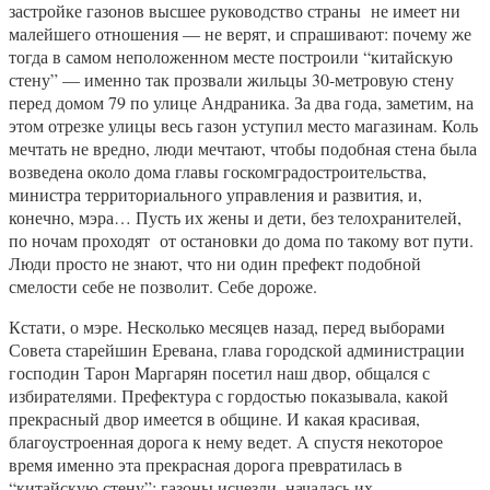
застройке газонов высшее руководство страны не имеет ни
малейшего отношения — не верят, и спрашивают: почему же
тогда в самом неположенном месте построили “китайскую
стену” — именно так прозвали жильцы 30-метровую стену
перед домом 79 по улице Андраника. За два года, заметим, на
этом отрезке улицы весь газон уступил место магазинам. Коль
мечтать не вредно, люди мечтают, чтобы подобная стена была
возведена около дома главы госкомградостроительства,
министра территориального управления и развития, и,
конечно, мэра… Пусть их жены и дети, без телохранителей,
по ночам проходят от остановки до дома по такому вот пути.
Люди просто не знают, что ни один префект подобной
смелости себе не позволит. Себе дороже.
Кстати, о мэре. Несколько месяцев назад, перед выборами
Совета старейшин Еревана, глава городской администрации
господин Тарон Маргарян посетил наш двор, общался с
избирателями. Префектура с гордостью показывала, какой
прекрасный двор имеется в общине. И какая красивая,
благоустроенная дорога к нему ведет. А спустя некоторое
время именно эта прекрасная дорога превратилась в
“китайскую стену”: газоны исчезли, началась их