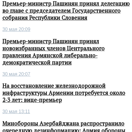
Премьер-министр Пашинян принял делегацию
во главе с председателем Государственного
собрания Республики Словения
30 мая 20:09
Премьер-министр Пашинян принял
новоизбранных членов Центрального
правления Армянской либерально-
демократической партии
30 мая 20:07
На восстановление железнодорожной
инфраструктуры Армении потребуется около
2-3 лет: вице-премьер
30 мая 13:11
Минобороны Азербайджана распространило
очередную дезинформацию: Армия обороны