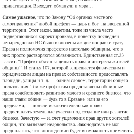
приватизация. Выходит, обманули и мэра…
Самое ужасное
, что по Закону “Об органах местного
самоуправления” любой префект — царь и бог на вверенной
территории. Этот закон, заметим, тоже из числа часто
подвергающихся корректировкам, в повестку последней
четырехдневки НС были включены аж две поправки сразу.
Права и полномочия префектов настолько обширны, что в
них просто растворяются обязанности. Единственная ст.33
гласит: “Префект обязан защищать права и интересы жителей
общины”. И статья 107, которой запрещается физическим и
юридическим лицам на правах собственности предоставлять
площади, улицы и т. д. — одним словом, территории общего
пользования. Тем же префектам предоставлены обширные
права содействовать развитию малого и среднего бизнеса, что
наши главы общин — будь то в Ереване или за его
пределами, — поняли исключительно как право
предоставлять земельные участки под создание или развитие
бизнеса. Зачастую — за счет ущемления прав других жителей
общин, что вызывает недовольство. Законодатель не мог
предполагать, что впоследствии будет возможность применять