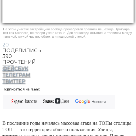
На этом участке застройщики вообще пренебрегли правами пешехода. Тротуара
нет как такового, не говоря уже о газоне. Для пешехода оставлена тропинка между
тыльной, глухой частью объекта и подпорной стеной.
20
ПОДЕЛИЛИСЬ
390
ПРОЧТЕНИЙ
ФЕЙСБУК
ТЕЛЕГРАМ
ТВИТТЕР
Подписаться на ra.am:
В последние годы началась массовая атака на ТОПы столицы.
ТОП — это территория общего пользования. Улицы,
тротуары, газоны, дворы многоквартирных домов. Проще