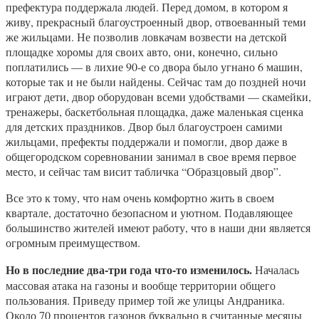
префектура поддержала людей. Перед домом, в котором я
живу, прекрасный благоустроенный двор, отвоеванный теми
же жильцами. Не позволив ловкачам возвести на детской
площадке хоромы для своих авто, они, конечно, сильно
поплатились — в лихие 90-е со двора было угнано 6 машин,
которые так и не были найдены. Сейчас там до поздней ночи
играют дети, двор оборудован всеми удобствами — скамейки,
тренажеры, баскетбольная площадка, даже маленькая сценка
для детских праздников. Двор был благоустроен самими
жильцами, префекты поддержали и помогли, двор даже в
общегородском соревновании занимал в свое время первое
место, и сейчас там висит табличка “Образцовый двор”.
Все это к тому, что нам очень комфортно жить в своем
квартале, достаточно безопасном и уютном. Подавляющее
большинство жителей имеют работу, что в наши дни является
огромным преимуществом.
Но в последние два-три года что-то изменилось.
Началась
массовая атака на газоны и вообще территории общего
пользования. Приведу пример той же улицы Андраника.
Около 70 процентов газонов буквально в считанные месяцы