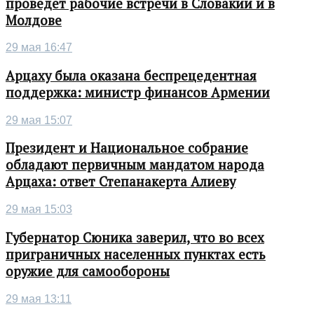
проведет рабочие встречи в Словакии и в
Молдове
29 мая 16:47
Арцаху была оказана беспрецедентная
поддержка: министр финансов Армении
29 мая 15:07
Президент и Национальное собрание
обладают первичным мандатом народа
Арцаха: ответ Степанакерта Алиеву
29 мая 15:03
Губернатор Сюника заверил, что во всех
приграничных населенных пунктах есть
оружие для самообороны
29 мая 13:11