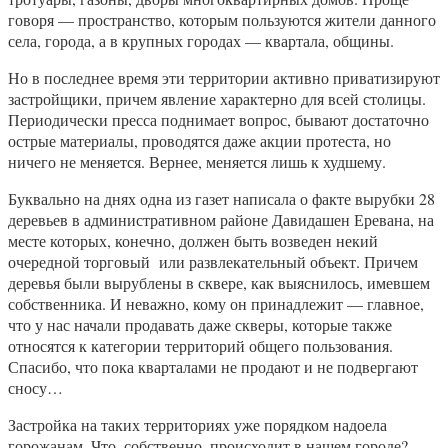
говоря — пространство, которым пользуются жители данного
села, города, а в крупных городах — квартала, общины.
Но в последнее время эти территории активно приватизируют
застройщики, причем явление характерно для всей столицы.
Периодически пресса поднимает вопрос, бывают достаточно
острые материалы, проводятся даже акции протеста, но
ничего не меняется. Вернее, меняется лишь к худшему.
Буквально на днях одна из газет написала о факте вырубки 28
деревьев в административном районе Давидашен Еревана, на
месте которых, конечно, должен быть возведен некий
очередной торговый или развлекательный объект. Причем
деревья были вырублены в сквере, как выяснилось, имевшем
собственника. И неважно, кому он принадлежит — главное,
что у нас начали продавать даже скверы, которые также
относятся к категории территорий общего пользования.
Спасибо, что пока кварталами не продают и не подвергают
сносу…
Застройка на таких территориях уже порядком надоела
горожанам. Что, собственно, происходит в нашем городе?