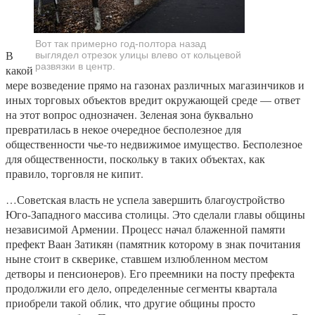
Вот так примерно год-полтора назад
В
выглядел отрезок улицы влево от кольцевой
развязки в центр.
какой
мере возведение прямо на газонах различных магазинчиков и
иных торговых объектов вредит окружающей среде — ответ
на этот вопрос однозначен. Зеленая зона буквально
превратилась в некое очередное бесполезное для
общественности чье-то недвижимое имущество. Бесполезное
для общественности, поскольку в таких объектах, как
правило, торговля не кипит.
…Советская власть не успела завершить благоустройство
Юго-Западного массива столицы. Это сделали главы общины
независимой Армении. Процесс начал блаженной памяти
префект Ваан Затикян (памятник которому в знак почитания
ныне стоит в скверике, ставшем излюбленном местом
детворы и пенсионеров). Его преемники на посту префекта
продолжили его дело, определенные сегменты квартала
приобрели такой облик, что другие общины просто