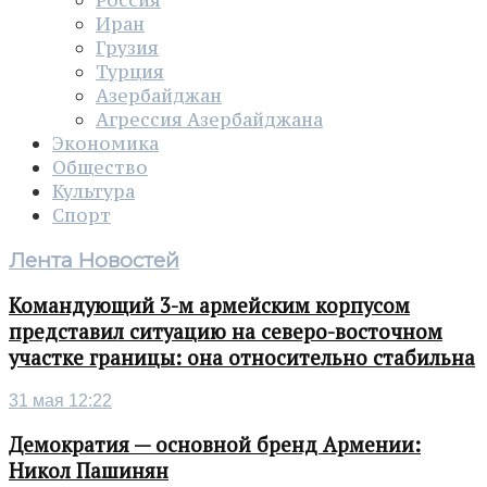
Россия
Иран
Грузия
Турция
Азербайджан
Агрессия Азербайджана
Экономика
Общество
Культура
Спорт
Лента Новостей
Командующий 3-м армейским корпусом
представил ситуацию на северо-восточном
участке границы: она относительно стабильна
31 мая 12:22
Демократия — основной бренд Армении:
Никол Пашинян