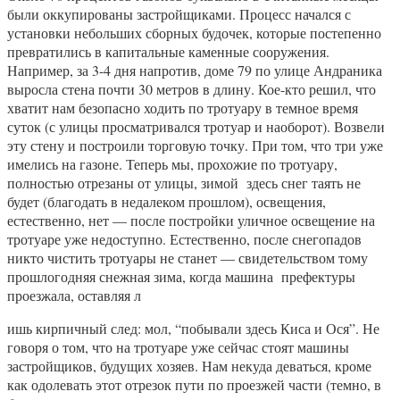
были оккупированы застройщиками. Процесс начался с
установки небольших сборных будочек, которые постепенно
превратились в капитальные каменные сооружения.
Например, за 3-4 дня напротив, доме 79 по улице Андраника
выросла стена почти 30 метров в длину. Кое-кто решил, что
хватит нам безопасно ходить по тротуару в темное время
суток (с улицы просматривался тротуар и наоборот). Возвели
эту стену и построили торговую точку. При том, что три уже
имелись на газоне. Теперь мы, прохожие по тротуару,
полностью отрезаны от улицы, зимой здесь снег таять не
будет (благодать в недалеком прошлом), освещения,
естественно, нет — после постройки уличное освещение на
тротуаре уже недоступно. Естественно, после снегопадов
никто чистить тротуары не станет — свидетельством тому
прошлогодняя снежная зима, когда машина префектуры
проезжала, оставляя л
ишь кирпичный след: мол, “побывали здесь Киса и Ося”. Не
говоря о том, что на тротуаре уже сейчас стоят машины
застройщиков, будущих хозяев. Нам некуда деваться, кроме
как одолевать этот отрезок пути по проезжей части (темно, в