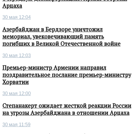
Арцаха
30 мая 12:04
Азербайджан в Бердзоре уничтожил
мемориал, увековечивающий память
погибших в Великой Отечественной войне
30 мая 12:03
Премьер-министр Армении направил
поздравительное послание премьер-министру
Хорватии
30 мая 12:00
Степанакерт ожидает жесткой реакции России
на угрозы Азербайджана в отношении Арцаха
30 мая 11:59