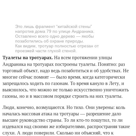
Это лишь фрагмент “китайской стены”
напротив дома 79 по улице Андраника.
Оставлено всего одно дерево — якобы
позаботились об охране природы.
Как видим, тротуар полностью отрезан от
проезжей части глухой стеной.
Туалеты на тротуарах.
На всем протяжении улицы
Андраника на тротуарах построены туалеты. Понятно: раз
торговый объект, надо ведь позаботиться и об удобствах. Не
многие сейчас помнят — было время, когда категорически
запрещалось ходить по газонам. То время кануло в Лету, и
выяснилось, что можно не только искусственно уничтожить
газоны, но и в массовом порядке строить на них туалеты.
Люди, конечно, возмущаются. Но тихо. Они уверены: коль
началась массовая атака на тротуары — разрешение дало
высшее руководство страны. То ли кто-то пошутил, то ли
издевался над своими же избирателями, распространяя такие
слухи. А люди поверили. Сколько ни объясняй, что к