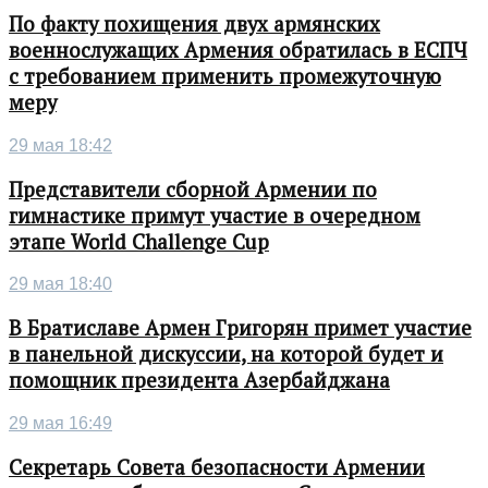
По факту похищения двух армянских
военнослужащих Армения обратилась в ЕСПЧ
с требованием применить промежуточную
меру
29 мая 18:42
Представители сборной Армении по
гимнастике примут участие в очередном
этапе World Challenge Cup
29 мая 18:40
В Братиславе Армен Григорян примет участие
в панельной дискуссии, на которой будет и
помощник президента Азербайджана
29 мая 16:49
Секретарь Совета безопасности Армении