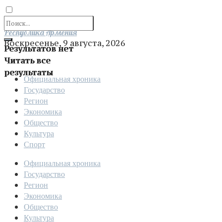
Отправить
Республика Армения
Воскресенье, 9 августа, 2026
Результатов нет
Читать все
результаты
Официальная хроника
Государство
Регион
Экономика
Общество
Культура
Спорт
Официальная хроника
Государство
Регион
Экономика
Общество
Культура