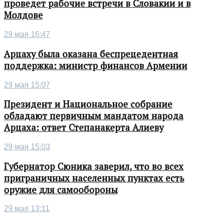
проведет рабочие встречи в Словакии и в
Молдове
29 мая 16:47
Арцаху была оказана беспрецедентная
поддержка: министр финансов Армении
29 мая 15:07
Президент и Национальное собрание
обладают первичным мандатом народа
Арцаха: ответ Степанакерта Алиеву
29 мая 15:03
Губернатор Сюника заверил, что во всех
приграничных населенных пунктах есть
оружие для самообороны
29 мая 13:11