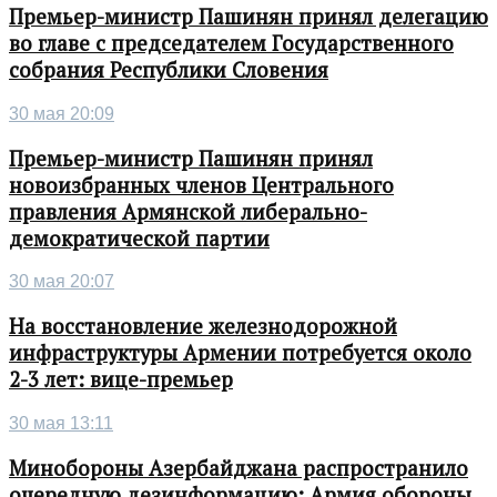
Премьер-министр Пашинян принял делегацию
во главе с председателем Государственного
собрания Республики Словения
30 мая 20:09
Премьер-министр Пашинян принял
новоизбранных членов Центрального
правления Армянской либерально-
демократической партии
30 мая 20:07
На восстановление железнодорожной
инфраструктуры Армении потребуется около
2-3 лет: вице-премьер
30 мая 13:11
Минобороны Азербайджана распространило
очередную дезинформацию: Армия обороны