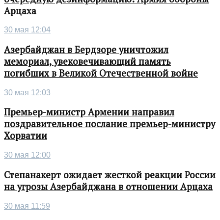
Арцаха
30 мая 12:04
Азербайджан в Бердзоре уничтожил
мемориал, увековечивающий память
погибших в Великой Отечественной войне
30 мая 12:03
Премьер-министр Армении направил
поздравительное послание премьер-министру
Хорватии
30 мая 12:00
Степанакерт ожидает жесткой реакции России
на угрозы Азербайджана в отношении Арцаха
30 мая 11:59