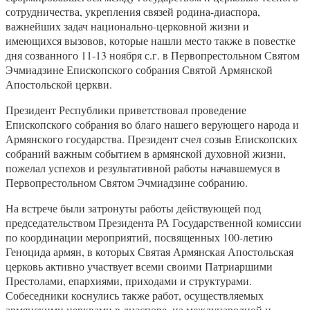
сотрудничества, укрепления связей родина-диаспора,
важнейших задач национально-церковной жизни и
имеющихся вызовов, которые нашли место также в повестке
дня созванного 11-13 ноября с.г. в Первопрестольном Святом
Эчмиадзине Епископского собрания Святой Армянской
Апостольской церкви.
Президент Республики приветствовал проведение
Епископского собрания во благо нашего верующего народа и
Армянского государства. Президент счел созыв Епископских
собраний важным событием в армянской духовной жизни,
пожелал успехов и результативной работы начавшемуся в
Первопрестольном Святом Эчмиадзине собранию.
На встрече были затронуты работы действующей под
председательством Президента РА Государственной комиссии
по координации мероприятий, посвященных 100-летию
Геноцида армян, в которых Святая Армянская Апостольская
церковь активно участвует всеми своими Патриаршими
Престолами, епархиями, приходами и структурами.
Собеседники коснулись также работ, осуществляемых
армянскими церквами в диаспоре, на международной и