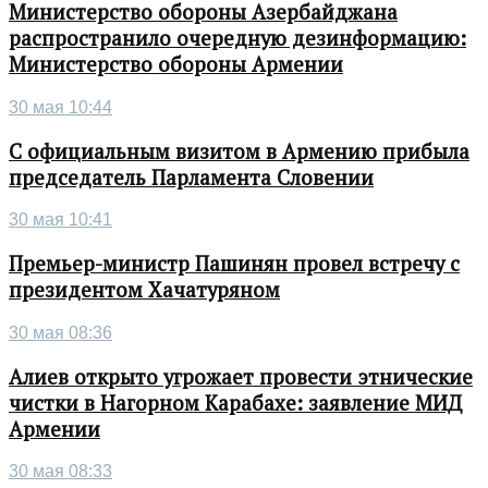
Министерство обороны Азербайджана
распространило очередную дезинформацию:
Министерство обороны Армении
30 мая 10:44
С официальным визитом в Армению прибыла
председатель Парламента Словении
30 мая 10:41
Премьер-министр Пашинян провел встречу с
президентом Хачатуряном
30 мая 08:36
Алиев открыто угрожает провести этнические
чистки в Нагорном Карабахе: заявление МИД
Армении
30 мая 08:33