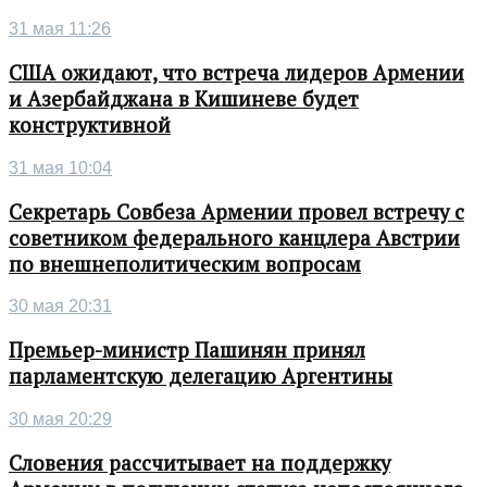
31 мая 11:26
США ожидают, что встреча лидеров Армении
и Азербайджана в Кишиневе будет
конструктивной
31 мая 10:04
Секретарь Совбеза Армении провел встречу с
советником федерального канцлера Австрии
по внешнеполитическим вопросам
30 мая 20:31
Премьер-министр Пашинян принял
парламентскую делегацию Аргентины
30 мая 20:29
Словения рассчитывает на поддержку