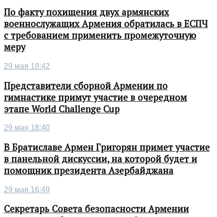
По факту похищения двух армянских
военнослужащих Армения обратилась в ЕСПЧ
с требованием применить промежуточную
меру
29 мая 18:42
Представители сборной Армении по
гимнастике примут участие в очередном
этапе World Challenge Cup
29 мая 18:40
В Братиславе Армен Григорян примет участие
в панельной дискуссии, на которой будет и
помощник президента Азербайджана
29 мая 16:49
Секретарь Совета безопасности Армении