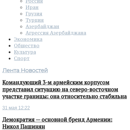
Россия
Иран
Грузия
Турция
Азербайджан
Агрессия Азербайджана
Экономика
Общество
Культура
Спорт
Лента Новостей
Командующий 3-м армейским корпусом
представил ситуацию на северо-восточном
участке границы: она относительно стабильна
31 мая 12:22
Демократия — основной бренд Армении:
Никол Пашинян