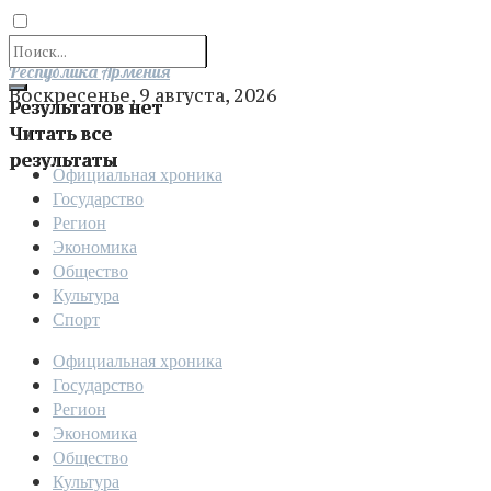
Отправить
Республика Армения
Воскресенье, 9 августа, 2026
Результатов нет
Читать все
результаты
Официальная хроника
Государство
Регион
Экономика
Общество
Культура
Спорт
Официальная хроника
Государство
Регион
Экономика
Общество
Культура