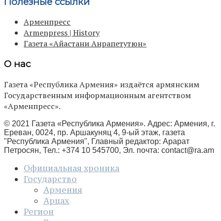
Полезные ссылки
Арменпресс
Armenpress | History
Газета «Айастани Анрапетутюн»
О нас
Газета «Республика Армения» издаётся армянским
Государственным информационным агентством
«Арменпресс».
© 2021 Газета «Республика Армения». Адрес: Армения, г.
Ереван, 0024, пр. Аршакуняц 4, 9-ый этаж, газета
"Республика Армения", Главный редактор: Арарат
Петросян, Тел.: +374 10 545700, Эл. почта:
contact@ra.am
Официальная хроника
Государство
Армения
Арцах
Регион