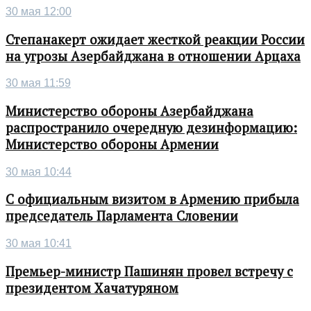
30 мая 12:00
Степанакерт ожидает жесткой реакции России
на угрозы Азербайджана в отношении Арцаха
30 мая 11:59
Министерство обороны Азербайджана
распространило очередную дезинформацию:
Министерство обороны Армении
30 мая 10:44
С официальным визитом в Армению прибыла
председатель Парламента Словении
30 мая 10:41
Премьер-министр Пашинян провел встречу с
президентом Хачатуряном