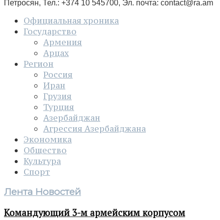
Петросян, Тел.: +374 10 545700, Эл. почта:
contact@ra.am
Официальная хроника
Государство
Армения
Арцах
Регион
Россия
Иран
Грузия
Турция
Азербайджан
Агрессия Азербайджана
Экономика
Общество
Культура
Спорт
Лента Новостей
Командующий 3-м армейским корпусом