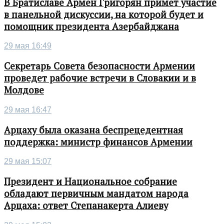
В Братиславе Армен Григорян примет участие
в панельной дискуссии, на которой будет и
помощник президента Азербайджана
29 мая 16:49
Секретарь Совета безопасности Армении
проведет рабочие встречи в Словакии и в
Молдове
29 мая 16:47
Арцаху была оказана беспрецедентная
поддержка: министр финансов Армении
29 мая 15:07
Президент и Национальное собрание
обладают первичным мандатом народа
Арцаха: ответ Степанакерта Алиеву