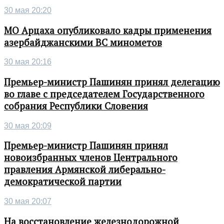
30 мая 20:20
МО Арцаха опубликовало кадры применения
азербайджанскими ВС минометов
30 мая 20:16
Премьер-министр Пашинян принял делегацию
во главе с председателем Государственного
собрания Республики Словения
30 мая 20:09
Премьер-министр Пашинян принял
новоизбранных членов Центрального
правления Армянской либерально-
демократической партии
30 мая 20:07
На восстановление железнодорожной