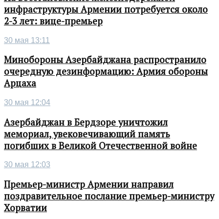
инфраструктуры Армении потребуется около
2-3 лет: вице-премьер
30 мая 13:11
Минобороны Азербайджана распространило
очередную дезинформацию: Армия обороны
Арцаха
30 мая 12:04
Азербайджан в Бердзоре уничтожил
мемориал, увековечивающий память
погибших в Великой Отечественной войне
30 мая 12:03
Премьер-министр Армении направил
поздравительное послание премьер-министру
Хорватии