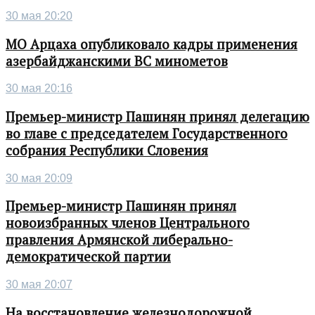
30 мая 20:20
МО Арцаха опубликовало кадры применения
азербайджанскими ВС минометов
30 мая 20:16
Премьер-министр Пашинян принял делегацию
во главе с председателем Государственного
собрания Республики Словения
30 мая 20:09
Премьер-министр Пашинян принял
новоизбранных членов Центрального
правления Армянской либерально-
демократической партии
30 мая 20:07
На восстановление железнодорожной