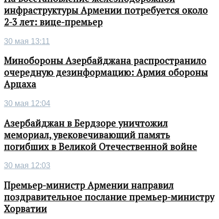
инфраструктуры Армении потребуется около
2-3 лет: вице-премьер
30 мая 13:11
Минобороны Азербайджана распространило
очередную дезинформацию: Армия обороны
Арцаха
30 мая 12:04
Азербайджан в Бердзоре уничтожил
мемориал, увековечивающий память
погибших в Великой Отечественной войне
30 мая 12:03
Премьер-министр Армении направил
поздравительное послание премьер-министру
Хорватии