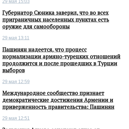
29 мая 15:03
Губернатор Сюника заверил, что во всех
приграничных населенных пунктах есть
оружие для самообороны
29 мая 13:11
Пашинян надеется, что процесс
нормализации армяно-турецких отношений
продолжится и после прошедших в Турции
выборов
29 мая 12:59
Международное сообщество признает
демократические достижения Армении и
приверженность правительства: Пашинян
29 мая 12:51