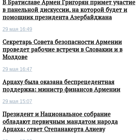
В Братиславе Армен Григорян примет участие
в панельной дискуссии, на которой будет и
помощник президента Азербайджана
29 мая 16:49
Секретарь Совета безопасности Армении
проведет рабочие встречи в Словакии и в
Молдове
29 мая 16:47
Арцаху была оказана беспрецедентная
поддержка: министр финансов Армении
29 мая 15:07
Президент и Национальное собрание
обладают первичным мандатом народа
Арцаха: ответ Степанакерта Алиеву