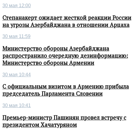
30 мая 12:00
Степанакерт ожидает жесткой реакции России
на угрозы Азербайджана в отношении Арцаха
30 мая 11:59
Министерство обороны Азербайджана
распространило очередную дезинформацию:
Министерство обороны Армении
30 мая 10:44
С официальным визитом в Армению прибыла
председатель Парламента Словении
30 мая 10:41
Премьер-министр Пашинян провел встречу с
президентом Хачатуряном