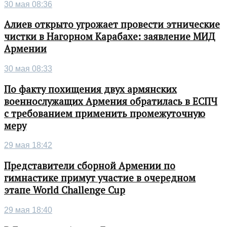
30 мая 08:36
Алиев открыто угрожает провести этнические
чистки в Нагорном Карабахе: заявление МИД
Армении
30 мая 08:33
По факту похищения двух армянских
военнослужащих Армения обратилась в ЕСПЧ
с требованием применить промежуточную
меру
29 мая 18:42
Представители сборной Армении по
гимнастике примут участие в очередном
этапе World Challenge Cup
29 мая 18:40