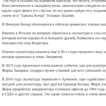
“Он ехал в Италию на огромном пароходе, без билета, устроив
Константинополе в ожидании визы, окончательно изнурили его,
вдали горит факел его счастья, он все равно найдет его, подним
своем эссе “Ерванд Кочар” Тельман Зурабян.
В Венеции Кочар обосновался в обители армянских ученых-мхи
Именно в Италии он впервые обратился к скульптуре и стал со
которым потом переросло в большую дружбу.Появились его пе
мхитаристов отца Кюрегяна.
Поиски скульптуры начались еще в 90-х годах прошлого века, 
которая хранилась в семье Закарянов.
В 2015 году произошло очень важное событие, как для культу
Жоржа Закаряна, подарил музею ставший для него святыней ск
В 2016 году скульптуру перевезли в Армению, при содействии
натурой для скульптуры, был другом Ерванда Кочара. Жорж учи
Жорж проработал замдиректора головных офисов до 1964 год
в США и других странах. Он также помогал очень и очень мн