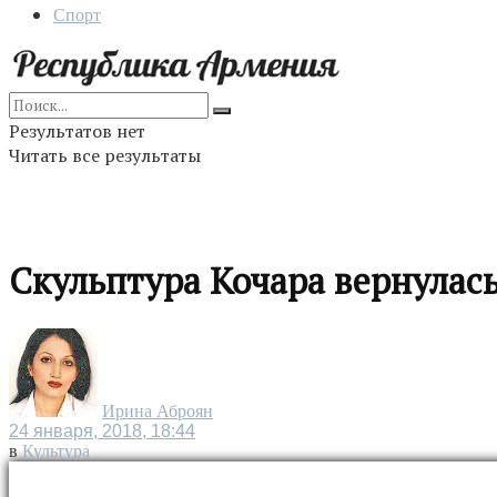
Спорт
Результатов нет
Читать все результаты
Скульптура Кочара вернулась
Ирина Аброян
24 января, 2018, 18:44
в
Культура