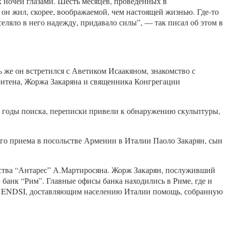
х ночей глазами. Шесть месяцев, проведенных в
он жил, скорее, воображаемой, чем настоящей жизнью. Где-то
вселяло в него надежду, придавало силы”, — так писал об этом в
 же он встретился с Аветиком Исаакяном, знакомство с
нтена, Жоржа Закаряна и священника Конгрегации
и, годы поиска, переписки привели к обнаружению скульптуры,
ого приема в посольстве Армении в Италии Паоло Закарян, сын
ьства “Антарес” А.Мартиросяна. Жорж Закарян, послуживший
 банк “Рим”. Главные офисы банка находились в Риме, где и
ом ENDSI, доставляющим населению Италии помощь, собранную