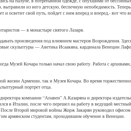
шись на палубе, в потрепанной одежде, с опухшими от бессонны
 вытравили из него детскую, беспечную непобедимость. Теперь 
ет и осветит свой путь, пойдет с ним вперед и вперед,- вот что 
таристов — в монастыре святого Лазаря.
здавать произведения под влиянием мастеров Возрождения. Здесь
рвые скульптуры — Аветика Исаакяна, кардинала Венеции Лафо
когда Музей Кочара только начал свою работу. Работа с архивам
рной жизни Армении, так и Музея Кочара. Во время торжественн
ульптурный портрет отца.
 директора компании “Апавен” А.Казаряна и директора издател
лся в Италии, после чего перешел на работу в ведущий местный
а. После Второй мировой войны Жорж Закарян руководил офис
огим армянским студентам, проходившим обучение в Венеции.