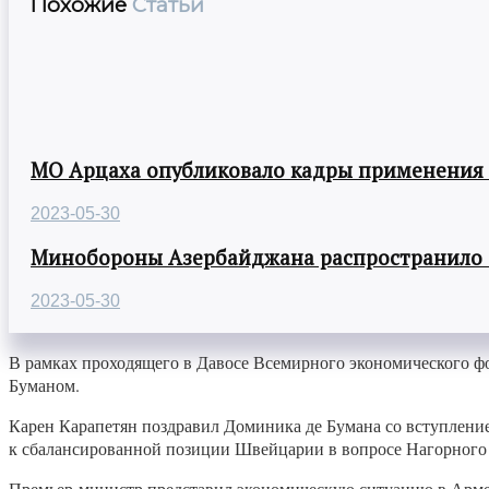
Похожие
Статьи
МО Арцаха опубликовало кадры применения
2023-05-30
Минобороны Азербайджана распространило
2023-05-30
В рамках проходящего в Давосе Всемирного экономического ф
Буманом.
Карен Карапетян поздравил Доминика де Бумана со вступление
к сбалансированной позиции Швейцарии в вопросе Нагорного К
Премьер-министр представил экономическую ситуацию в Армен