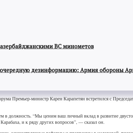
 азербайджанскими ВС минометов
 очередную дезинформацию: Армия обороны Ар
орума Премьер-министр Карен Карапетян встретился с Председ
м в должность. “Мы ценим ваш личный вклад в развитие двусто
арабаха, и к ряду других вопросов”, — сказал он.
ии, осуществляемые реформы и программы в налоговой, таможен