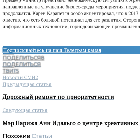
направленные на улучшение бизнес-среды мероприятия, подчер
продолжатся. Карен Карапетян особо акцентировал, что в 201
отметив, что есть большой потенциал для его развития. Сторон
информационных технологий, горнодобывающей промышленности
Подписывайтесь на наш Телеграм канал
ПОДЕЛИТЬСЯ
8
ПОДЕЛИТЬСЯ
ТВИТ
5
Новости СМИ2
Предыдущая статья
Дорожный ремонт по приоритетности
Следующая статья
Мэр Парижа Анн Идальго о центре креативных
Похожие
Статьи