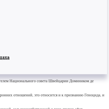
цаха
ателем Национального совета Швейцарии Домиником де
ронних отношений, это относится и к признанию Геноцида, и
ной, сельскохозяйственной и ряде других сфер,