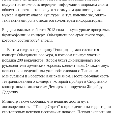
получит возможность передачи информации широким слоям
общественности, что послужит стимулом для посещения
музеев и других очагов культуры. И тут, конечно же, опять-
таки активная роль отводится волонтерам-информаторам.
Еще два важных события 2018 года — культурные программы
Франкофонии и концерт Объединенного армянского хора,
который состоится 24 апреля.
— В этом году, в годовщину Геноцида армян состоится
концерт Объединенного хора, в котором примут участие
порядка 200 вокалистов. Хором будут дирижировать все
руководители армянских хоровых коллективов. О заказе двух
новых произведений мы уже побеседовали с Тиграном
Мансуряном и Робертом Амирханяном. Постановочная часть
театрализованного концерта, который пройдет в Спортивно-
концертном комплексе им.Демирчяна, поручена Жирайру
Дадасяну.
Министр также сообщил, что недавно достигнута
договоренность с “Ташир Стрит” о проведении на территории
его торговых центров нескольких показов. Первая экспозиция