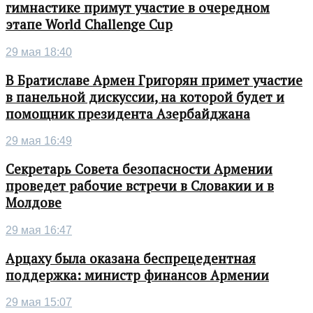
гимнастике примут участие в очередном
этапе World Challenge Cup
29 мая 18:40
В Братиславе Армен Григорян примет участие
в панельной дискуссии, на которой будет и
помощник президента Азербайджана
29 мая 16:49
Секретарь Совета безопасности Армении
проведет рабочие встречи в Словакии и в
Молдове
29 мая 16:47
Арцаху была оказана беспрецедентная
поддержка: министр финансов Армении
29 мая 15:07