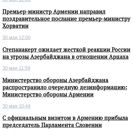
Премьер-министр Армении направил
поздравительное послание премьер-министру
Хорватии
30 мая 12:00
Степанакерт ожидает жесткой реакции России
на угрозы Азербайджана в отношении Арцаха
30 мая 11:59
Министерство обороны Азербайджана
распространило очередную дезинформацию:
Министерство обороны Армении
30 мая 10:44
С официальным визитом в Армению прибыла
председатель Парламента Словении