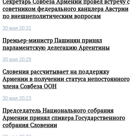
Секретарь Совбеза Армении провел встречу с
советником федерального канцлера Австрии
по внешнеполитическим вопросам
30 мая 20:31
Премьер-министр Пашинян принял
парламентскую делегацию Аргентины
30 мая 20:29
Словения рассчитывает на поддержку
Армении в получении статуса непостоянного
члена Совбеза ООН
30 мая 20:23
Председатель Национального собрания
Армении принял спикера Государственного
собрания Словении