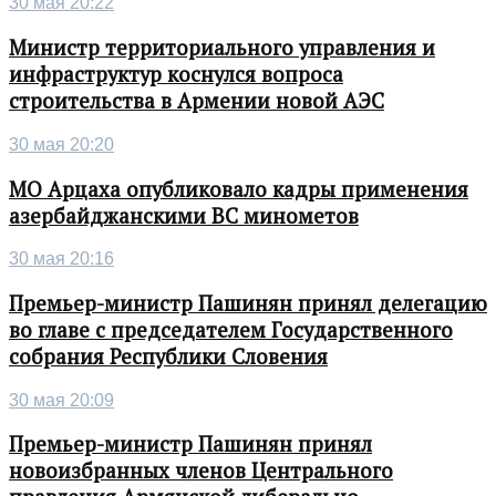
30 мая 20:22
Министр территориального управления и
инфраструктур коснулся вопроса
строительства в Армении новой АЭС
30 мая 20:20
МО Арцаха опубликовало кадры применения
азербайджанскими ВС минометов
30 мая 20:16
Премьер-министр Пашинян принял делегацию
во главе с председателем Государственного
собрания Республики Словения
30 мая 20:09
Премьер-министр Пашинян принял
новоизбранных членов Центрального