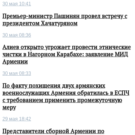
30 мая 10:41
Премьер-министр Пашинян провел встречу с
президентом Хачатуряном
30 мая 08:36
Алиев открыто угрожает провести этнические
чистки в Нагорном Карабахе: заявление МИД
Армении
30 мая 08:33
По факту похищения двух армянских
военнослужащих Армения обратилась в ЕСПЧ
с требованием применить промежуточную
меру
29 мая 18:42
Представители сборной Армении по