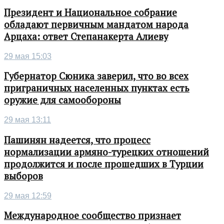
Президент и Национальное собрание
обладают первичным мандатом народа
Арцаха: ответ Степанакерта Алиеву
29 мая 15:03
Губернатор Сюника заверил, что во всех
приграничных населенных пунктах есть
оружие для самообороны
29 мая 13:11
Пашинян надеется, что процесс
нормализации армяно-турецких отношений
продолжится и после прошедших в Турции
выборов
29 мая 12:59
Международное сообщество признает