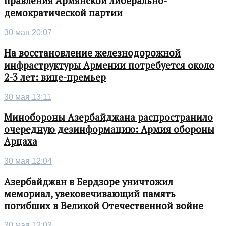
правления Армянской либерально-
демократической партии
30 мая 20:07
На восстановление железнодорожной
инфраструктуры Армении потребуется около
2-3 лет: вице-премьер
30 мая 13:11
Минобороны Азербайджана распространило
очередную дезинформацию: Армия обороны
Арцаха
30 мая 12:04
Азербайджан в Бердзоре уничтожил
мемориал, увековечивающий память
погибших в Великой Отечественной войне
30 мая 12:03