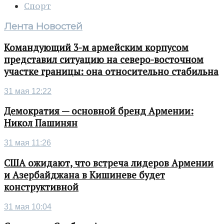
Спорт
Лента Новостей
Командующий 3-м армейским корпусом
представил ситуацию на северо-восточном
участке границы: она относительно стабильна
31 мая 12:22
Демократия — основной бренд Армении:
Никол Пашинян
31 мая 11:26
США ожидают, что встреча лидеров Армении
и Азербайджана в Кишиневе будет
конструктивной
31 мая 10:04