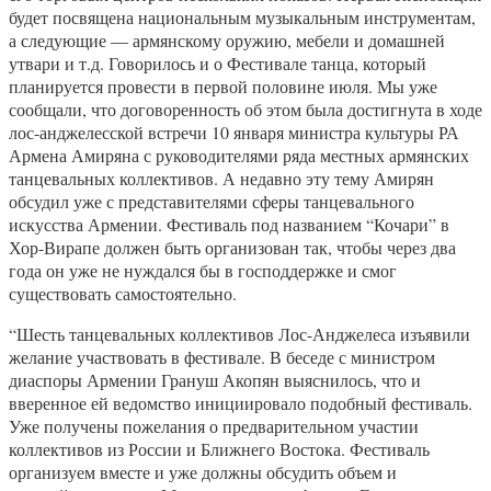
будет посвящена национальным музыкальным инструментам,
а следующие — армянскому оружию, мебели и домашней
утвари и т.д. Говорилось и о Фестивале танца, который
планируется провести в первой половине июля. Мы уже
сообщали, что договоренность об этом была достигнута в ходе
лос-анджелесской встречи 10 января министра культуры РА
Армена Амиряна с руководителями ряда местных армянских
танцевальных коллективов. А недавно эту тему Амирян
обсудил уже с представителями сферы танцевального
искусства Армении. Фестиваль под названием “Кочари” в
Хор-Вирапе должен быть организован так, чтобы через два
года он уже не нуждался бы в господдержке и смог
существовать самостоятельно.
“Шесть танцевальных коллективов Лос-Анджелеса изъявили
желание участвовать в фестивале. В беседе с министром
диаспоры Армении Грануш Акопян выяснилось, что и
вверенное ей ведомство инициировало подобный фестиваль.
Уже получены пожелания о предварительном участии
коллективов из России и Ближнего Востока. Фестиваль
организуем вместе и уже должны обсудить объем и