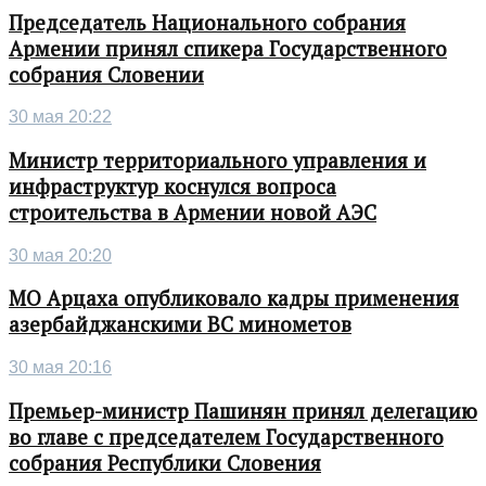
Председатель Национального собрания
Армении принял спикера Государственного
собрания Словении
30 мая 20:22
Министр территориального управления и
инфраструктур коснулся вопроса
строительства в Армении новой АЭС
30 мая 20:20
МО Арцаха опубликовало кадры применения
азербайджанскими ВС минометов
30 мая 20:16
Премьер-министр Пашинян принял делегацию
во главе с председателем Государственного
собрания Республики Словения