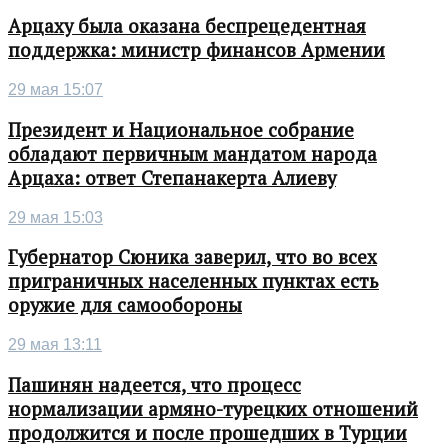
Арцаху была оказана беспрецедентная
поддержка: министр финансов Армении
29 мая 15:07
Президент и Национальное собрание
обладают первичным мандатом народа
Арцаха: ответ Степанакерта Алиеву
29 мая 15:03
Губернатор Сюника заверил, что во всех
приграничных населенных пунктах есть
оружие для самообороны
29 мая 13:11
Пашинян надеется, что процесс
нормализации армяно-турецких отношений
продолжится и после прошедших в Турции