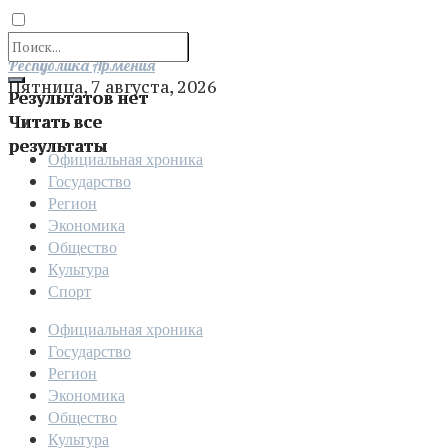
Отправить
Республика Армения
Пятница, 7 августа, 2026
Результатов нет
Читать все
результаты
Официальная хроника
Государство
Регион
Экономика
Общество
Культура
Спорт
Официальная хроника
Государство
Регион
Экономика
Общество
Культура