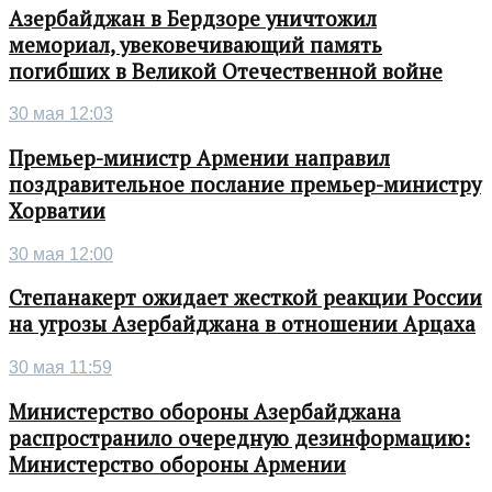
Азербайджан в Бердзоре уничтожил
мемориал, увековечивающий память
погибших в Великой Отечественной войне
30 мая 12:03
Премьер-министр Армении направил
поздравительное послание премьер-министру
Хорватии
30 мая 12:00
Степанакерт ожидает жесткой реакции России
на угрозы Азербайджана в отношении Арцаха
30 мая 11:59
Министерство обороны Азербайджана
распространило очередную дезинформацию:
Министерство обороны Армении