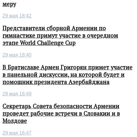
меру
29 мая 18:42
Представители сборной Армении по
гимнастике примут участие в очередном
этапе World Challenge Cup
29 мая 18:40
В Братиславе Армен Григорян примет участие
в панельной дискуссии, на которой будет и
помощник президента Азербайджана
29 мая 16:49
Секретарь Совета безопасности Армении
проведет рабочие встречи в Словакии и в
Молдове
29 мая 16:47