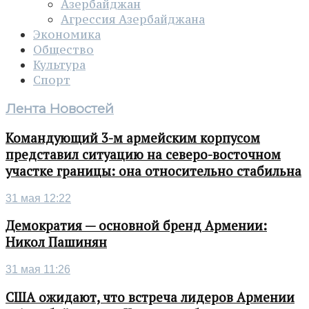
Азербайджан
Агрессия Азербайджана
Экономика
Общество
Культура
Спорт
Лента Новостей
Командующий 3-м армейским корпусом
представил ситуацию на северо-восточном
участке границы: она относительно стабильна
31 мая 12:22
Демократия — основной бренд Армении:
Никол Пашинян
31 мая 11:26
США ожидают, что встреча лидеров Армении