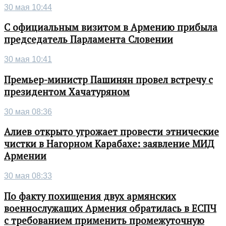
30 мая 10:44
С официальным визитом в Армению прибыла
председатель Парламента Словении
30 мая 10:41
Премьер-министр Пашинян провел встречу с
президентом Хачатуряном
30 мая 08:36
Алиев открыто угрожает провести этнические
чистки в Нагорном Карабахе: заявление МИД
Армении
30 мая 08:33
По факту похищения двух армянских
военнослужащих Армения обратилась в ЕСПЧ
с требованием применить промежуточную