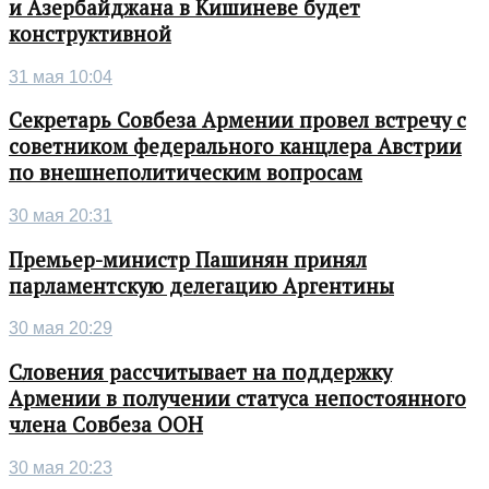
и Азербайджана в Кишиневе будет
конструктивной
31 мая 10:04
Секретарь Совбеза Армении провел встречу с
советником федерального канцлера Австрии
по внешнеполитическим вопросам
30 мая 20:31
Премьер-министр Пашинян принял
парламентскую делегацию Аргентины
30 мая 20:29
Словения рассчитывает на поддержку
Армении в получении статуса непостоянного
члена Совбеза ООН
30 мая 20:23