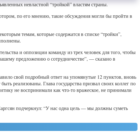
ъявленных невластной “тройкой” властям страны.
отором, по его мнению, такие обсуждения могли бы пройти в
которым темам, которые содержатся в списке “тройки”,
ыполнены.
ельства и оппозиции команду из трех человек для того, чтобы
нашему предложению о сотрудничестве”, — сказано в
тавило свой подробный ответ на упомянутые 12 пунктов, вновь
 быть реализованы. Глава государства призвал своих коллег по
итику не воспринимали как что-то вражеское, не принимали
 Саргсян подчеркнул: “У нас одна цель — мы должны суметь