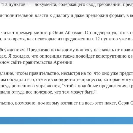
“12 пунктов” — документа, содержащего свод требований, пред
сполнительной власти к диалогу и даже предложил формат, в к
читает премьер-министр Овик Абрамян. Он подчеркнул, что к не
и, в то время, как некоторые из предложенных 12 пунктов уже в
обсуждениям. Предлагаю по каждому вопросу назначить от правит
ах. Я ожидаю, что оппозиция также подойдет конструктивно к 
ьном сайте правительства Армении.
ание, чтобы правительство, несмотря на то, что оно уже предс
ам обсудили его, отметив конкретно те процессы, которые могут
осударственного управления, “чтобы подобные предложения, кр
али оттуда все полезное, что там может быть”.
ьство, возможно, по-новому взглянет на весь этот пакет, Серж