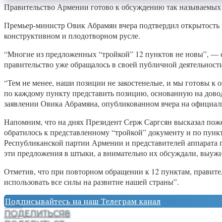
Правительство Армении готово к обсуждению так называемых 
Премьер-министр Овик Абрамян вчера подтвердил открытость и
конструктивном и плодотворном русле.
“Многие из предложенных “тройкой” 12 пунктов не новы”, — с
правительство уже обращалось в своей публичной деятельност
“Тем не менее, наши позиции не закостенелые, и мы готовы к 
по каждому пункту представить позицию, основанную на довод
заявлении Овика Абрамяна, опубликованном вчера на официал
Напомним, что на днях Президент Серж Саргсян высказал пожел
обратилось к представленному “тройкой” документу и по пункт
Республиканской партии Армении и представителей аппарата г
эти предложения в штыки, а внимательно их обсуждали, выужив
Отметив, что при повторном обращении к 12 пунктам, правител
использовать все силы на развитие нашей страны”.
Подписывайтесь на наш Телеграм канал
ПОДЕЛИТЬСЯ
8