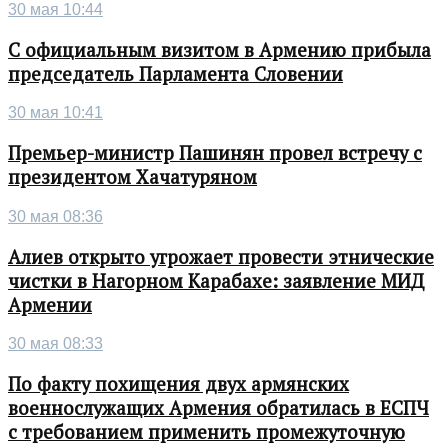
30 мая 10:44
С официальным визитом в Армению прибыла
председатель Парламента Словении
30 мая 10:41
Премьер-министр Пашинян провел встречу с
президентом Хачатуряном
30 мая 08:36
Алиев открыто угрожает провести этнические
чистки в Нагорном Карабахе: заявление МИД
Армении
30 мая 08:33
По факту похищения двух армянских
военнослужащих Армения обратилась в ЕСПЧ
с требованием применить промежуточную