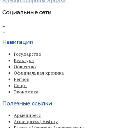
Армию обороны Арцаха
Социальные сети
Навигация
Государство
Культура
Общество
Официальная хроника
Регион
Спорт
Экономика
Полезные ссылки
Арменпресс
Armenpress | History
Газета «Айастани Анрапетутюн»