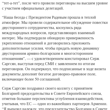
“тет-а-тет”, после чего провели переговоры на высшем уровне
с участием официальных делегаций.
“Наша беседа с Президентом Радевым прошла в теплой
атмосфере. Мы провели содержательное обсуждение повестки
двустороннего сотрудничества, коснулись ряда
международных вопросов, представляющих взаимный
интерес. Мы подтвердили обоюдную приверженность
укреплению отношений и договорились приложить
дополнительные усилия, чтобы придать новую динамику
двусторонним армяно-болгарским и многосторонним
отношениям”, — с удовлетворением констатировал Серж
Саргсян, выступая перед СМИ с заявлением по итогам
переговоров. Он подчеркнул, что подписанные в ходе визита
документы дополнят богатое договорно-правовое поле,
включающее более 50 соглашений.
Серж Саргсян поздравил своего коллегу с принятием
Болгарией председательства в Совете Европейского союза,
отметив большие перспективы углубления взаимодействия,
учитывая, что ЕС — один из важнейших партнеров Армении.
“Я выразил надежду, что председательство Болгарии в Совете