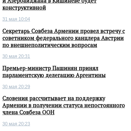
и Азербайджана в Кишиневе будет
конструктивной
31 мая 10:04
Секретарь Совбеза Армении провел встречу с
советником федерального канцлера Австрии
по внешнеполитическим вопросам
30 мая 20:31
Премьер-министр Пашинян принял
парламентскую делегацию Аргентины
30 мая 20:29
Словения рассчитывает на поддержку
Армении в получении статуса непостоянного
члена Совбеза ООН
30 мая 20:23