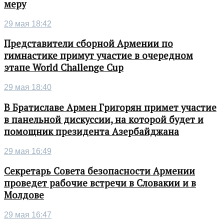
меру
29 мая 18:42
Представители сборной Армении по
гимнастике примут участие в очередном
этапе World Challenge Cup
29 мая 18:40
В Братиславе Армен Григорян примет участие
в панельной дискуссии, на которой будет и
помощник президента Азербайджана
29 мая 16:49
Секретарь Совета безопасности Армении
проведет рабочие встречи в Словакии и в
Молдове
29 мая 16:47