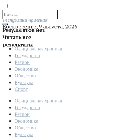
Отправить
Республика Армения
Воскресенье, 9 августа, 2026
Результатов нет
Читать все
результаты
Официальная хроника
Государство
Регион
Экономика
Общество
Культура
Спорт
Официальная хроника
Государство
Регион
Экономика
Общество
Культура