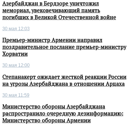
Азербайджан в Бердзоре уничтожил
мемориал, увековечивающий память
погибших в Великой Отечественной войне
30 мая 12:03
Премьер-министр Армении направил
поздравительное послание премьер-министру
Хорватии
30 мая 12:00
Степанакерт ожидает жесткой реакции России
на угрозы Азербайджана в отношении Арцаха
30 мая 11:59
Министерство обороны Азербайджана
распространило очередную дезинформацию:
Министерство обороны Армении