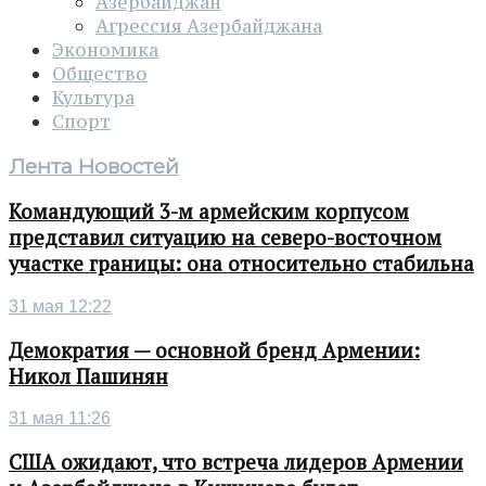
Азербайджан
Агрессия Азербайджана
Экономика
Общество
Культура
Спорт
Лента Новостей
Командующий 3-м армейским корпусом
представил ситуацию на северо-восточном
участке границы: она относительно стабильна
31 мая 12:22
Демократия — основной бренд Армении:
Никол Пашинян
31 мая 11:26
США ожидают, что встреча лидеров Армении