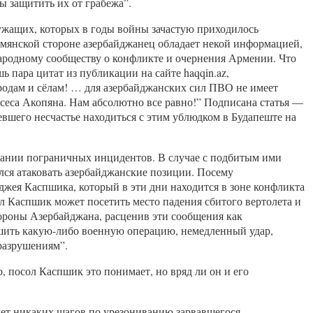
ы защитить их от грабежа”.
жащих, которых в годы войны зачастую приходилось
рмянской стороне азербайджанец обладает некой информацией,
народному сообществу о конфликте и очернения Армении. Что
пара цитат из публикации на сайте haqqin.az,
одам и сёлам! … для азербайджанских сил ПВО не имеет
сеса Акопяна. Нам абсолютно все равно!” Подписана статья —
шего несчастье находиться с этим ублюдком в Будапеште на
вании пограничных инцидентов. В случае с подбитым ими
ался атаковать азербайджанские позиции. Посему
жея Каспшика, который в эти дни находится в зоне конфликта
 Каспшик может посетить место падения сбитого вертолета и
бороны Азербайджана, расценив эти сообщения как
ершить какую-либо военную операцию, немедленный удар,
разрушениям”.
 посол Каспшик это понимает, но вряд ли он и его
ет никаких шагов по урезониванию зарвавшегося