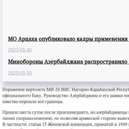
МО Арцаха опубликовало кадры применения
2023-05-30
Минобороны Азербайджана распространило
2023-05-30
Поражение вертолета МИ-24 ВВС Нагорно-Карабахской Респуб
официального Баку. Руководство Азербайджана и его шавки ник
хамство перешли все границы.
Прошло шесть суток после произошедшего, но азербайджанцы п
линии соприкосновения), не позволяя армянской стороне выве
В частности, статья 15 Женевской конвенции, принятой в 1949