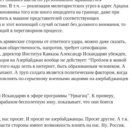
ено. В т.ч. — реализация милитаристских угроз в адрес Арцаха
виновника того или иного инцидента на границе, даже при
стить к машине представителей соответствующих
 и этот вопиющий случай оставят без должного внимания, то
иций в переговорном процессе.
 армянские стороны от ответного удара, можно даже сказать,
кая общественность, напротив, требует сатисфакции.
и, директор Институа Кавказа Александр Искандарян убежден,
акция на Азербайджан вообще не действует: “Проблем в живой
этого надо лезть в интернет, быть образованным человеком. А
сыпают. А труп солдата является политическим фактором, когда
ому повлиять по-серьезному военными акциями на азербайджанцев
л Искандарян в эфире программы “Урвагиц”. К примеру,
рабахом бесполетную зону, показывает, что они боятся
нас просят. И просят не азербайджанцы. Просят другие. А т.к.
й части стороны имеют возможность влиять на нас. Ну, Россия,