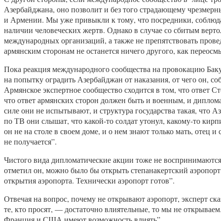
Азербайджана, оно позволит и без того страдающему чрезмерны
и Армении. Мы уже привыкли к тому, что посредники, соблюда
наличии человеческих жертв. Однако в случае со сбитым верт
международных организаций, а также не препятствовать прове
армянским сторонам не останется ничего другого, как переосм
Пока реакция международного сообщества на провокацию Баку 
на попытку оградить Азербайджан от наказания, от чего он, с
Армянское экспертное сообщество сходится в том, что ответ 
что ответ армянских сторон должен быть и военным, и диплома
силе они не испытывают, и структура государства такая, что А
по ТВ они слышат, что какой-то солдат утонул, какому-то кирп
он не на столе в своем доме, и о нем знают только мать, отец 
не получается”.
Чистого вида дипломатические акции тоже не воспринимаются
отметил он, можно было бы открыть степанакертский аэропорт:
открытия аэропорта. Технически аэропорт готов”.
Отвечая на вопрос, почему не открывают аэропорт, эксперт ска
те, кто просят, — достаточно влиятельные, то мы не открываем.
Франция и США имеют возможность влиять”.