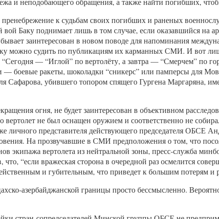
бежа и неподобающего обращения, а также найти погибших, чтоб
пренебрежение к судьбам своих погибших и раненых военнослу
 вой Баку поднимает лишь в том случае, если оказавшийся на а
у бывает заинтересован в новом поводе для напоминания между
аку можно судить по публикациям их карманных СМИ. И вот лишь 
Сегодня — “Иглой” по вертолёту, а завтра — “Смерчем” по гор
и — боевые ракеты, шоколадки “сникерс” или памперсы для Мов
 Сафарова, убившего топором спящего Гургена Маргаряна, имев
ращения огня, не будет заинтересован в объективном расследо
что вертолет не был оснащен оружием и соответственно не собир
же личного представителя действующего председателя ОБСЕ Анд
вения. На прозвучавшие в СМИ предположения о том, что посол
ленов экипажа вертолета из нейтральной зоны, пресс-служба мин
, что, “если вражеская сторона в очередной раз осмелится сов
йственным и губительным, что приведет к большим потерям и 
ахско-азербайджанской границы просто бессмысленно. Вероятно,
ойки стран-сопредседателей Минской группы ОБСЕ не предприм