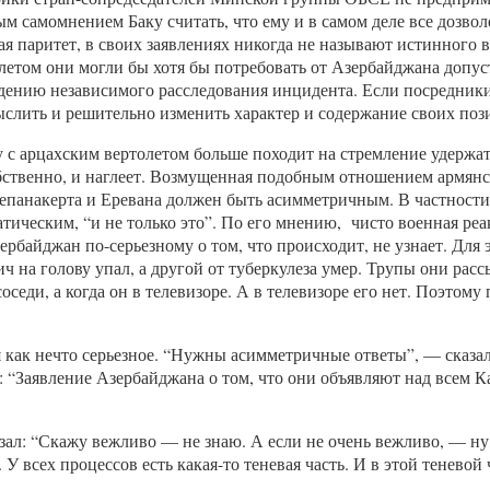
м самомнением Баку считать, что ему и в самом деле все дозвол
я паритет, в своих заявлениях никогда не называют истинного 
олетом они могли бы хотя бы потребовать от Азербайджана допу
дению независимого расследования инцидента. Если посредники
ыслить и решительно изменить характер и содержание своих поз
с арцахским вертолетом больше походит на стремление удержать
обственно, и наглеет. Возмущенная подобным отношением армянс
Степанакерта и Еревана должен быть асимметричным. В частност
тическим, “и не только это”. По его мнению, чисто военная ре
зербайджан по-серьезному о том, что происходит, не узнает. Для 
ич на голову упал, а другой от туберкулеза умер. Трупы они рас
и соседи, а когда он в телевизоре. А в телевизоре его нет. Поэт
 как нечто серьезное. “Нужны асимметричные ответы”, — сказа
 “Заявление Азербайджана о том, что они объявляют над всем Ка
зал: “Скажу вежливо — не знаю. А если не очень вежливо, — ну, 
 У всех процессов есть какая-то теневая часть. И в этой тенево