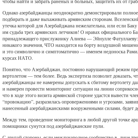
чтобы найти и забрать раненых и больных, защитить их от гра
Однако азербайджанцы неоднократно демонстрировали полное 
подбирать и даже выхаживать армянским сторонам. Вселенский
утечка которой для Азербайджана нежелательна, или если Бак
им судьба трех армянских летчиков! О нравах официального Б
принадлежащего прислужнику Алиева — Эйнулле Фатуллаеву: “
никакого значения, ЧТО находится на борту воздушной мишен
и это символично и симптоматично — именем недоноска Рамиля
курсах НАТО.
Понятно, что Азербайджан, постоянно нарушающий режим прек
вертолетом — тем более. Ведь экспертиза позволит доказать, 
азербайджанцы не намерены допускать к сбитому вертолету да
и намерен провести мониторинг ситуации на линии соприкосно
что в ходе этого визита армянской стороне удастся вывести ч
“провокацию”, разразилась опровержениями и угрозами, заявив
нанесенный азербайджанскими вооруженными силами, будет де
Между тем, проведение мониторинга в любой другой точке арц
помощники сунутся под азербайджанские пули.
С другой стороны, если международное сообщество в лице тр