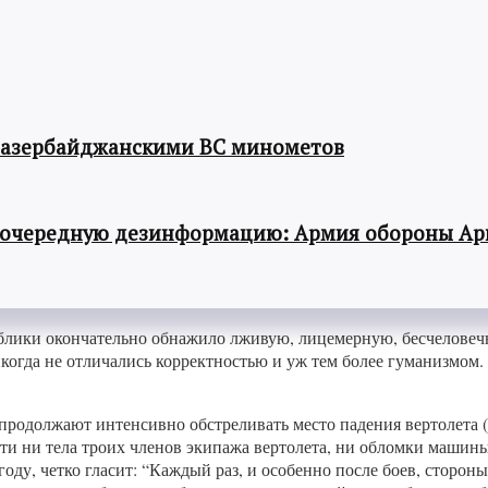
 азербайджанскими ВС минометов
 очередную дезинформацию: Армия обороны Ар
лики окончательно обнажило лживую, лицемерную, бесчеловечн
огда не отличались корректностью и уж тем более гуманизмом. 
родолжают интенсивно обстреливать место падения вертолета (
зти ни тела троих членов экипажа вертолета, ни обломки машин
 году, четко гласит: “Каждый раз, и особенно после боев, стор