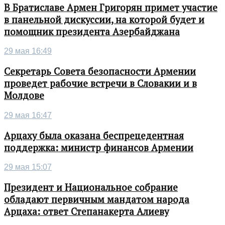
В Братиславе Армен Григорян примет участие
в панельной дискуссии, на которой будет и
помощник президента Азербайджана
29 мая 16:49
Секретарь Совета безопасности Армении
проведет рабочие встречи в Словакии и в
Молдове
29 мая 16:47
Арцаху была оказана беспрецедентная
поддержка: министр финансов Армении
29 мая 15:07
Президент и Национальное собрание
обладают первичным мандатом народа
Арцаха: ответ Степанакерта Алиеву