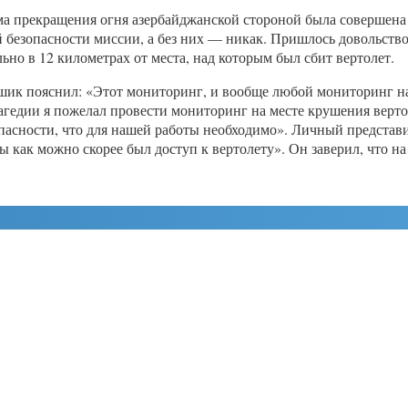
има прекращения огня азербайджанской стороной была совершен
й безопасности миссии, а без них — никак. Пришлось довольство
но в 12 километрах от места, над которым был сбит вертолет.
к пояснил: «Этот мониторинг, и вообще любой мониторинг надо
агедии я пожелал провести мониторинг на месте крушения вертол
пасности, что для нашей работы необходимо». Личный представ
 как можно скорее был доступ к вертолету». Он заверил, что на 