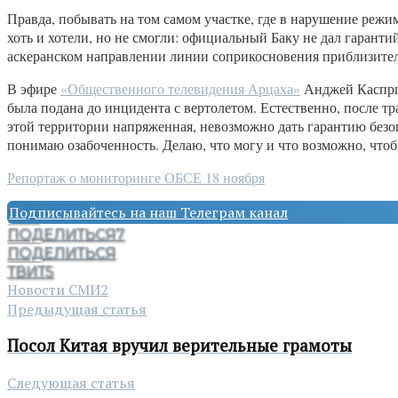
Правда, побывать на том самом участке, где в нарушение реж
хоть и хотели, но не смогли: официальный Баку не дал гаранти
аскеранском направлении линии соприкосновения приблизитель
В эфире
«Общественного телевидения Арцаха»
Анджей Каспрши
была подана до инцидента с вертолетом. Естественно, после тр
этой территории напряженная, невозможно дать гарантию безо
понимаю озабоченность. Делаю, что могу и что возможно, чтобы
Репортаж о мониторинге ОБСЕ 18 ноября
Подписывайтесь на наш Телеграм канал
ПОДЕЛИТЬСЯ
7
ПОДЕЛИТЬСЯ
ТВИТ
5
Новости СМИ2
Предыдущая статья
Посол Китая вручил верительные грамоты
Следующая статья