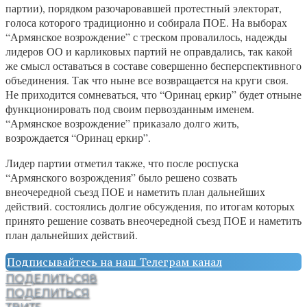
партии), порядком разочаровавшей протестный электорат,
голоса которого традиционно и собирала ПОЕ. На выборах
“Армянское возрождение” с треском провалилось, надежды
лидеров ОО и карликовых партий не оправдались, так какой
же смысл оставаться в составе совершенно бесперспективного
объединения. Так что ныне все возвращается на круги своя.
Не приходится сомневаться, что “Оринац еркир” будет отныне
функционировать под своим первозданным именем.
“Армянское возрождение” приказало долго жить,
возрождается “Оринац еркир”.
Лидер партии отметил также, что после роспуска
“Армянского возрождения” было решено созвать
внеочередной съезд ПОЕ и наметить план дальнейших
действий. состоялись долгие обсуждения, по итогам которых
принято решение созвать внеочередной съезд ПОЕ и наметить
план дальнейших действий.
Подписывайтесь на наш Телеграм канал
ПОДЕЛИТЬСЯ
8
ПОДЕЛИТЬСЯ