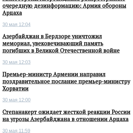
очередную дезинформацию: Армия обороны
Арцаха
30 мая 12:04
Азербайджан в Бердзоре уничтожил
мемориал, увековечивающий память
погибших в Великой Отечественной войне
30 мая 12:03
Премьер-министр Армении направил
поздравительное послание премьер-министру
Хорватии
30 мая 12:00
Степанакерт ожидает жесткой реакции России
на угрозы Азербайджана в отношении Арцаха
30 мая 11:59