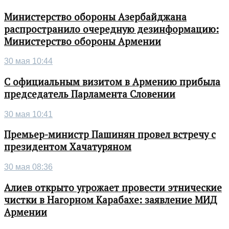
Министерство обороны Азербайджана
распространило очередную дезинформацию:
Министерство обороны Армении
30 мая 10:44
С официальным визитом в Армению прибыла
председатель Парламента Словении
30 мая 10:41
Премьер-министр Пашинян провел встречу с
президентом Хачатуряном
30 мая 08:36
Алиев открыто угрожает провести этнические
чистки в Нагорном Карабахе: заявление МИД
Армении