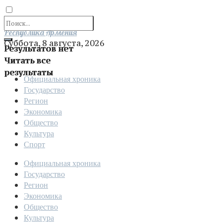
Отправить
Республика Армения
Суббота, 8 августа, 2026
Результатов нет
Читать все
результаты
Официальная хроника
Государство
Регион
Экономика
Общество
Культура
Спорт
Официальная хроника
Государство
Регион
Экономика
Общество
Культура