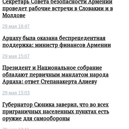
Секретарь Совета безопасности Армении
проведет рабочие встречи в Словакии и в
Молдове
29 мая 16:47
Арцаху была оказана беспрецедентная
поддержка: министр финансов Армении
29 мая 15:07
Президент и Национальное собрание
обладают первичным мандатом народа
Арцаха: ответ Степанакерта Алиеву
29 мая 15:03
Губернатор Сюника заверил, что во всех
приграничных населенных пунктах есть
оружие для самообороны