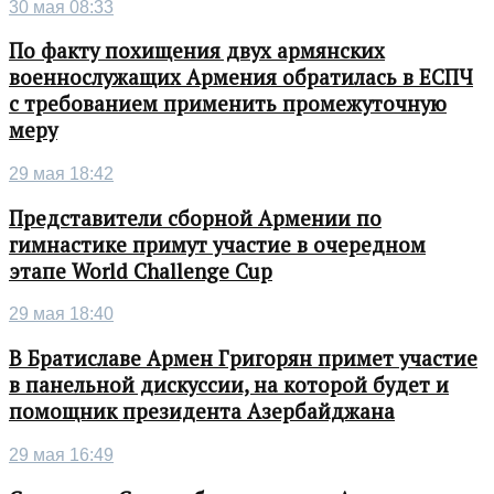
30 мая 08:33
По факту похищения двух армянских
военнослужащих Армения обратилась в ЕСПЧ
с требованием применить промежуточную
меру
29 мая 18:42
Представители сборной Армении по
гимнастике примут участие в очередном
этапе World Challenge Cup
29 мая 18:40
В Братиславе Армен Григорян примет участие
в панельной дискуссии, на которой будет и
помощник президента Азербайджана
29 мая 16:49