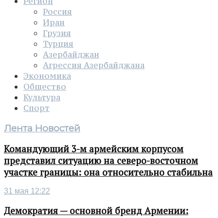
Регион
Россия
Иран
Грузия
Турция
Азербайджан
Агрессия Азербайджана
Экономика
Общество
Культура
Спорт
Лента Новостей
Командующий 3-м армейским корпусом
представил ситуацию на северо-восточном
участке границы: она относительно стабильна
31 мая 12:22
Демократия — основной бренд Армении: