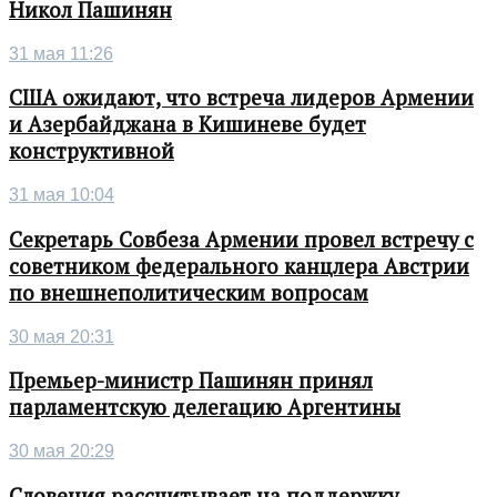
Никол Пашинян
31 мая 11:26
США ожидают, что встреча лидеров Армении
и Азербайджана в Кишиневе будет
конструктивной
31 мая 10:04
Секретарь Совбеза Армении провел встречу с
советником федерального канцлера Австрии
по внешнеполитическим вопросам
30 мая 20:31
Премьер-министр Пашинян принял
парламентскую делегацию Аргентины
30 мая 20:29
Словения рассчитывает на поддержку