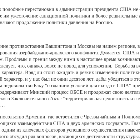
то подобные перестановки в администрации президента США не 
 им ужесточение санкционной политики и более решительные де
начают продолжение политики давления на Россию.
ение противостояния Вашингтона и Москвы на нашем регионе, в ч
рования азербайджано-арцахского конфликта. Думается, США и 
щем. Проблемы и трения между ними в настоящее время возникаю
едует, что, однако, вовсе не повод для успокоения. Борьба за в
 характера. Вряд ли стоит ожидать и резких изменений политик
рактер, и у нас был не один десяток лет, дабы убедиться в это
 недовольство Баку “созданием условий для въезда в США“ през
оддерживают Минский процесс ОБСЕ и продолжат свою деятельн
ского Заключительного Акта: “территориальная целостность 
ся…
л посольство Армении, где встретился с Чрезвычайным и Пол
ающихся взаимодействия США и двух армянских государств. Гла
ся одним из ключевых факторов успешного осуществления намеч
рого обсудил ряд вопросов, касающихся деятельности структур