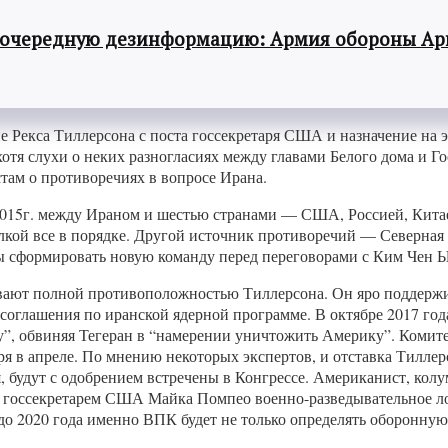
 очередную дезинформацию: Армия обороны Ар
е Рекса Тиллерсона с поста госсекретаря США и назначение на
тя слухи о неких разногласиях между главами Белого дома и Го
ам о противоречиях в вопросе Ирана.
е 2015г. между Ираном и шестью странами — США, Россией, Кит
делкой все в порядке. Другой источник противоречий — Северна
ы сформировать новую команду перед переговорами с Ким Чен 
ают полной противоположностью Тиллерсона. Он яро поддержи
соглашения по иранской ядерной программе. В октябре 2017 года
ву”, обвиняя Тегеран в “намерении уничтожить Америку”. Коми
в апреле. По мнению некоторых экспертов, и отставка Тиллерсо
дут с одобрением встречены в Конгрессе. Американист, колумнис
ием госсекретарем США Майка Помпео военно-разведывательное 
о 2020 года именно ВПК будет не только определять оборонную