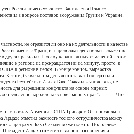
сулят России ничего хорошего. Занимаемая Помпео
йствия в вопросе поставок вооружения Грузии и Украине,
астности, не отразится ли оно на их деятельности в качестве
Россия вместе с Францией продолжат действовать слаженно,
т в других регионах. Посему кардинальных изменений в этом
лияние в регионе не прекращается ни на минуту, просто, к
и США в регионе в целом. В конце концов, выработка
м. Кстати, буквально за день до отставки Тиллерсона и
идента Республики Арцах Бако Саакяна заявило, что, не
ость для разрешения конфликта на основе мирных
и самоопределение народов на основе равных прав”. Что
номочным послом Армении в США Григором Ованнисяном и
ва Арцаха отметил важность тесного сотрудничества между
енных программ. Бако Саакян также посетил Постоянное
ы. Президент Арцаха отметил важность расширения и