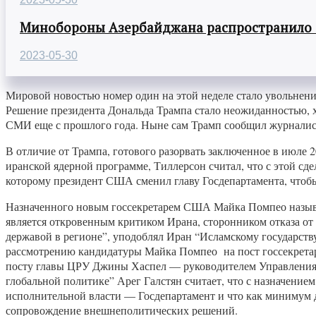
Минобороны Азербайджана распространило
2023-05-30
Мировой новостью номер один на этой неделе стало увольнени
Решение президента Дональда Трампа стало неожиданностью, хо
СМИ еще с прошлого года. Ныне сам Трамп сообщил журналист
В отличие от Трампа, готового разорвать заключенное в июл
иранской ядерной программе, Тиллерсон считал, что с этой с
которому президент США сменил главу Госдепартамента, чтоб
Назначенного новым госсекретарем США Майка Помпео назыв
является откровенным критиком Ирана, сторонником отказа от 
державой в регионе”, уподоблял Иран “Исламскому государст
рассмотрению кандидатуры Майка Помпео на пост госсекретаря 
посту главы ЦРУ Джины Хаспел — руководителем Управления, бу
глобальной политике” Арег Галстян считает, что с назначен
исполнительной власти — Госдепартамент и что как минимум д
сопровождение внешнеполитических решений.