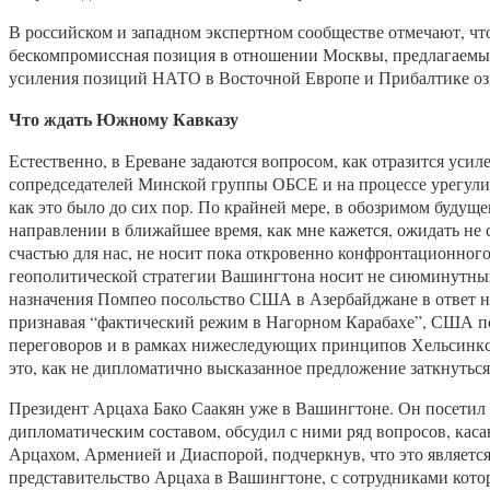
В российском и западном экспертном сообществе отмечают, ч
бескомпромиссная позиция в отношении Москвы, предлагаемые
усиления позиций НАТО в Восточной Европе и Прибалтике оз
Что ждать Южному Кавказу
Естественно, в Ереване задаются вопросом, как отразится усил
сопредседателей Минской группы ОБСЕ и на процессе урегули
как это было до сих пор. По крайней мере, в обозримом буду
направлении в ближайшее время, как мне кажется, ожидать не сл
счастью для нас, не носит пока откровенно конфронтационного
геополитической стратегии Вашингтона носит не сиюминутный ха
назначения Помпео посольство США в Азербайджане в ответ на
признавая “фактический режим в Нагорном Карабахе”, США п
переговоров и в рамках нижеследующих принципов Хельсинк
это, как не дипломатично высказанное предложение заткнуть
Президент Арцаха Бако Саакян уже в Вашингтоне. Он посети
дипломатическим составом, обсудил с ними ряд вопросов, кас
Арцахом, Арменией и Диаспорой, подчеркнув, что это являет
представительство Арцаха в Вашингтоне, с сотрудниками кото