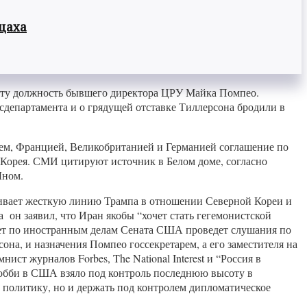
цаха
 эту должность бывшего директора ЦРУ Майка Помпео.
сдепартамента и о грядущей отставке Тиллерсона бродили в
аем, Францией, Великобританией и Германией соглашение по
я Корея. СМИ цитируют источник в Белом доме, согласно
Ыном.
вает жесткую линию Трампа в отношении Северной Кореи и
 он заявил, что Иран якобы “хочет стать гегемонистской
тет по иностранным делам Сената США проведет слушания по
на, и назначения Помпео госсекретарем, а его заместителя на
т журналов Forbes, The National Interest и “Россия в
лобби в США взяло под контроль последнюю высоту в
 политику, но и держать под контролем дипломатическое