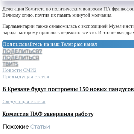
Делегация Комитета по политическим вопросам ПА франкофон
Вечному огню, почтив их память минутой молчания.
Парламентарии также ознакомилась с экспозицией Музея-инстит
народа, которому пришлось пережить все это. И это первая др
Подписывайтесь на наш Телеграм канал
ПОДЕЛИТЬСЯ
7
ПОДЕЛИТЬСЯ
ТВИТ
5
Новости СМИ2
Предыдущая статья
В Ереване будут построены 150 новых пандусов
Следующая статья
Комиссия ПАФ завершила работу
Похожие
Статьи