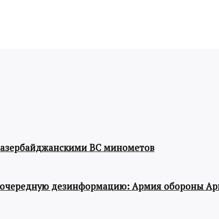
 азербайджанскими ВС минометов
 очередную дезинформацию: Армия обороны Ар