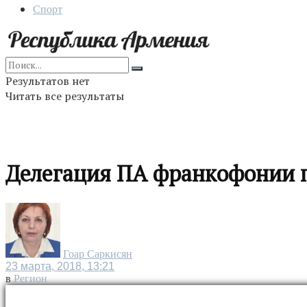
Спорт
Результатов нет
Читать все результаты
Делегация ПА франкофонии 
Гоар Саркисян
23 марта, 2018, 13:21
в
Регион