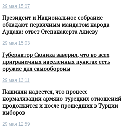
29 мая 15:07
Президент и Национальное собрание
обладают первичным мандатом народа
Арцаха: ответ Степанакерта Алиеву
29 мая 15:03
Губернатор Сюника заверил, что во всех
приграничных населенных пунктах есть
оружие для самообороны
29 мая 13:11
Пашинян надеется, что процесс
нормализации армяно-турецких отношений
продолжится и после прошедших в Турции
выборов
29 мая 12:59