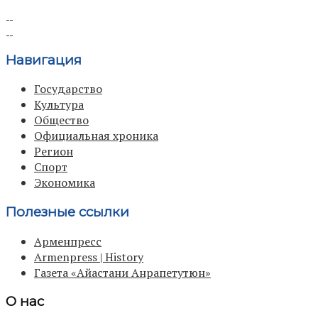
Навигация
Государство
Культура
Общество
Официальная хроника
Регион
Спорт
Экономика
Полезные ссылки
Арменпресс
Armenpress | History
Газета «Айастани Анрапетутюн»
О нас