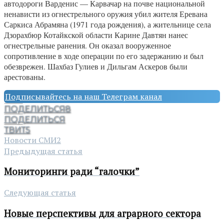
автодороги Варденис — Карвачар на почве национальной
ненависти из огнестрельного оружия убил жителя Еревана
Саркиса Абрамяна (1971 года рождения), а жительнице села
Дзорахбюр Котайкской области Карине Давтян нанес
огнестрельные ранения. Он оказал вооруженное
сопротивление в ходе операции по его задержанию и был
обезврежен. Шахбаз Гулиев и Дильгам Аскеров были
арестованы.
Подписывайтесь на наш Телеграм канал
ПОДЕЛИТЬСЯ
8
ПОДЕЛИТЬСЯ
ТВИТ
5
Новости СМИ2
Предыдущая статья
Мониторинги ради “галочки”
Следующая статья
Новые перспективы для аграрного сектора