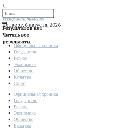
Отправить
Республика Армения
Четверг, 6 августа, 2026
Результатов нет
Читать все
результаты
Официальная хроника
Государство
Регион
Экономика
Общество
Культура
Спорт
Официальная хроника
Государство
Регион
Экономика
Общество
Культура