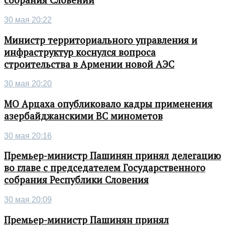
собрания Словении
30 мая 20:22
Министр территориального управления и
инфраструктур коснулся вопроса
строительства в Армении новой АЭС
30 мая 20:20
МО Арцаха опубликовало кадры применения
азербайджанскими ВС минометов
30 мая 20:16
Премьер-министр Пашинян принял делегацию
во главе с председателем Государственного
собрания Республики Словения
30 мая 20:09
Премьер-министр Пашинян принял