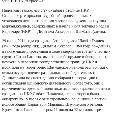
защитить их от грабежа”.
Напомним также, что с 27 октября в столице НКР —
Степанакерте проходит судебный процесс в рамках
уголовного дела в отношении членов вооруженной группы
азербайджанцев, задержанных в начале июля текущего года в
Карвачаре (НКР) — Дильгама Аскерова и Шахбаза Гулиева.
29 июня 2014 года граждане Азербайджана Шахбаз Гулиев
(1968 года рождения), Дильгам Аскеров (1960 года рождения),
а также ликвидированный в ходе задержания третий участник
группы Гасан Гасанов, имея при себе оружие и боеприпасы,
незаконно пересекли государственную границу НКР и
проникли на территорию Шаумянского района республики с
целью осуществления разведывательной деятельности.
Данные лица по спецзаданию собирали информацию и
осуществляли шпионскую деятельность. Более того, они с
применением оружия 4 июля похитили несовершеннолетнего
гражданина НКР Смбата Цаканяна, тело которого было
обнаружено 15 июля с огнестрельными ранениями в лесной
полосе общин Карвачар и Манашид Шаумянского района.
Кроме того, Гасанов вечером 11 июля на 32-м километре