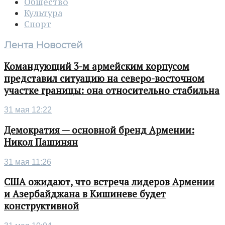
Общество
Культура
Спорт
Лента Новостей
Командующий 3-м армейским корпусом
представил ситуацию на северо-восточном
участке границы: она относительно стабильна
31 мая 12:22
Демократия — основной бренд Армении:
Никол Пашинян
31 мая 11:26
США ожидают, что встреча лидеров Армении
и Азербайджана в Кишиневе будет
конструктивной