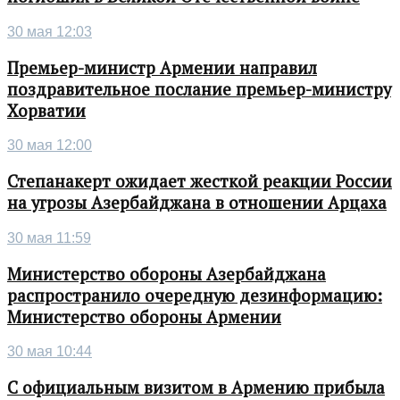
30 мая 12:03
Премьер-министр Армении направил
поздравительное послание премьер-министру
Хорватии
30 мая 12:00
Степанакерт ожидает жесткой реакции России
на угрозы Азербайджана в отношении Арцаха
30 мая 11:59
Министерство обороны Азербайджана
распространило очередную дезинформацию:
Министерство обороны Армении
30 мая 10:44
С официальным визитом в Армению прибыла