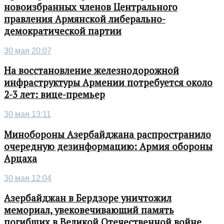
новоизбранных членов Центрального
правления Армянской либерально-
демократической партии
30 мая 20:07
На восстановление железнодорожной
инфраструктуры Армении потребуется около
2-3 лет: вице-премьер
30 мая 13:11
Минобороны Азербайджана распространило
очередную дезинформацию: Армия обороны
Арцаха
30 мая 12:04
Азербайджан в Бердзоре уничтожил
мемориал, увековечивающий память
погибших в Великой Отечественной войне