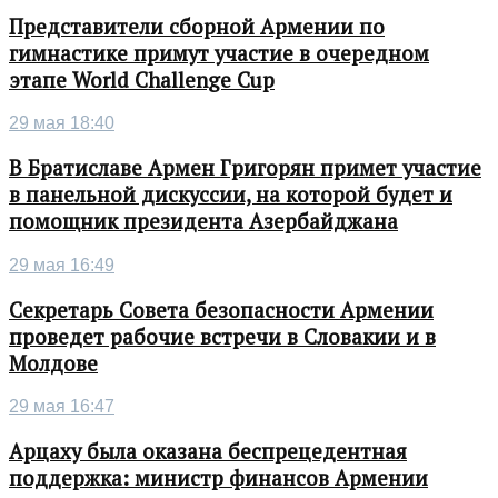
Представители сборной Армении по
гимнастике примут участие в очередном
этапе World Challenge Cup
29 мая 18:40
В Братиславе Армен Григорян примет участие
в панельной дискуссии, на которой будет и
помощник президента Азербайджана
29 мая 16:49
Секретарь Совета безопасности Армении
проведет рабочие встречи в Словакии и в
Молдове
29 мая 16:47
Арцаху была оказана беспрецедентная
поддержка: министр финансов Армении