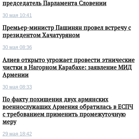
председатель Парламента Словении
30 мая 10:41
Премьер-министр Пашинян провел встречу с
президентом Хачатуряном
30 мая 08:36
Алиев открыто угрожает провести этнические
чистки в Нагорном Карабахе: заявление МИД
Армении
30 мая 08:33
По факту похищения двух армянских
военнослужащих Армения обратилась в ЕСПЧ
с требованием применить промежуточную
меру
29 мая 18:42