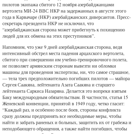
пилотов экипажа сбитого 12 ноября азербайджанцами
вертолета МИ-24 ВВС НКР на задержанных в августе этого
года в Карвачаре (НКР) азербайджанских диверсантов. Пресс-
секретарь президента НКР не исключил, что
“азербайджанская сторона может прибегнуть к похищению
людей для их обмена на этих преступников”.
Напомним, что уже 9 дней азербайджанская сторона, ведя
интенсивный обстрел места падения арцахского вертолета,
сбитого при совершении им учебно-тренировочного полета,
не позволяет армянским сторонам вывезти ни обломки
машины для проведения экспертизы, ни, что самое страшное,
— тела трех предположительно погибших пилотов — майора
Сергея Саакяна, лейтенанта Азата Саакяна и старшего
лейтенанта Саркиса Назаряна. Делается это вопреки взятым
Баку международным обязательствам. В частности, статья 15
Женевской конвенции, принятой в 1949 году, четко гласит:
“Каждый раз, и особенно после боев, стороны конфликта
сразу должны предпринять все необходимые меры, чтобы
найти и забрать раненых и больных, защитить их от грабежа и
неподобающего обращения, а также найти погибших, чтобы