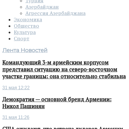
Турция
Азербайджан
Агрессия Азербайджана
Экономика
Общество
Культура
Спорт
Лента Новостей
Командующий 3-м армейским корпусом
представил ситуацию на северо-восточном
участке границы: она относительно стабильна
31 мая 12:22
Демократия — основной бренд Армении:
Никол Пашинян
31 мая 11:26