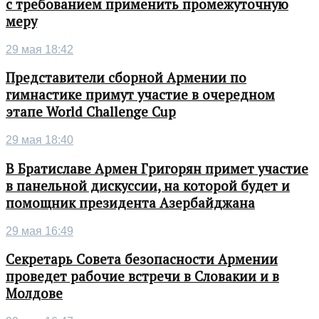
с требованием применить промежуточную
меру
29 мая 18:42
Представители сборной Армении по
гимнастике примут участие в очередном
этапе World Challenge Cup
29 мая 18:40
В Братиславе Армен Григорян примет участие
в панельной дискуссии, на которой будет и
помощник президента Азербайджана
29 мая 16:49
Секретарь Совета безопасности Армении
проведет рабочие встречи в Словакии и в
Молдове