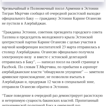
Чрезвычайный и Полномочный посол Армении в Эстонии
Тигран Мкртчян сообщил об очередной расистской выходке
официального Баку — гражданку Эстонии Карине Оганесян
не пустили в Азербайджан.
“Гражданка Эстонии, советник президента городского совета
Таллина и председатель молодежного крыла Эстонской
центристской партии Карине Оганесян с целью участия в
научной конференции воспитателей 23 марта отправилась в
столицу Азербайджана. Оганесян официально получила
электронную визу и вместе с эстонской делегацией
отправилась в Баку”, — написал посол на своей странице в
Facebook. По словам Т.Мкртчяна, по прибытии в аэропорт
азербайджанские власти “обнаружили упущение” — заметили
армянское происхождение, не позволили въехать в
Азербайджан и, продержав 12 часов в специальной зоне,
отправили Оганесян обратно в Эстонию.
“Такое поведение в очередной раз демонстрирует расистскую
и нетерпимую сущность бакинских властей. Пропитанный
антиармянской политикой Баку в очередной раз