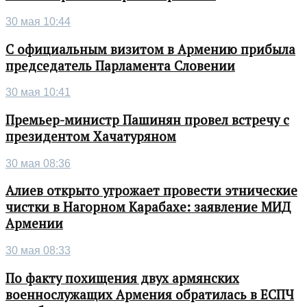
30 мая 10:44
С официальным визитом в Армению прибыла
председатель Парламента Словении
30 мая 10:41
Премьер-министр Пашинян провел встречу с
президентом Хачатуряном
30 мая 08:36
Алиев открыто угрожает провести этнические
чистки в Нагорном Карабахе: заявление МИД
Армении
30 мая 08:33
По факту похищения двух армянских
военнослужащих Армения обратилась в ЕСПЧ