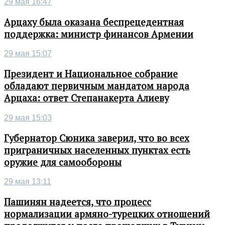
29 мая 16:47
Арцаху была оказана беспрецедентная
поддержка: министр финансов Армении
29 мая 15:07
Президент и Национальное собрание
обладают первичным мандатом народа
Арцаха: ответ Степанакерта Алиеву
29 мая 15:03
Губернатор Сюника заверил, что во всех
приграничных населенных пунктах есть
оружие для самообороны
29 мая 13:11
Пашинян надеется, что процесс
нормализации армяно-турецких отношений