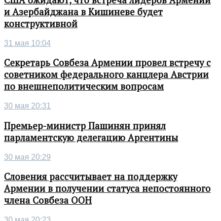
США ожидают, что встреча лидеров Армении
и Азербайджана в Кишиневе будет
конструктивной
31 мая 10:04
Секретарь Совбеза Армении провел встречу с
советником федерального канцлера Австрии
по внешнеполитическим вопросам
30 мая 20:31
Премьер-министр Пашинян принял
парламентскую делегацию Аргентины
30 мая 20:29
Словения рассчитывает на поддержку
Армении в получении статуса непостоянного
члена Совбеза ООН
30 мая 20:23