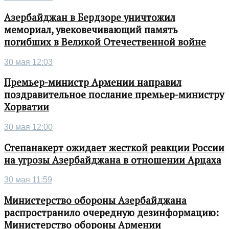
Азербайджан в Бердзоре уничтожил
мемориал, увековечивающий память
погибших в Великой Отечественной войне
30 мая 12:03
Премьер-министр Армении направил
поздравительное послание премьер-министру
Хорватии
30 мая 12:00
Степанакерт ожидает жесткой реакции России
на угрозы Азербайджана в отношении Арцаха
30 мая 11:59
Министерство обороны Азербайджана
распространило очередную дезинформацию:
Министерство обороны Армении