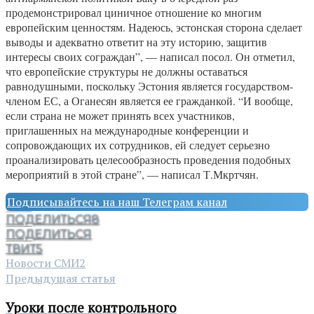
продемонстрировал циничное отношение ко многим
европейским ценностям. Надеюсь, эстонская сторона сделает
выводы и адекватно ответит на эту историю, защитив
интересы своих сограждан”, — написал посол. Он отметил,
что европейские структуры не должны оставаться
равнодушными, поскольку Эстония является государством-
членом ЕС, а Оганесян является ее гражданкой. “И вообще,
если страна не может принять всех участников,
приглашенных на международные конференции и
сопровождающих их сотрудников, ей следует серьезно
проанализировать целесообразность проведения подобных
мероприятий в этой стране”, — написал Т.Мкртчян.
Подписывайтесь на наш Телеграм канал
ПОДЕЛИТЬСЯ
8
ПОДЕЛИТЬСЯ
ТВИТ
5
Новости СМИ2
Предыдущая статья
Уроки после контрольного