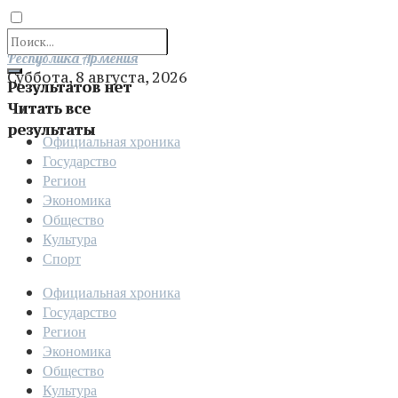
Отправить
Республика Армения
Суббота, 8 августа, 2026
Результатов нет
Читать все
результаты
Официальная хроника
Государство
Регион
Экономика
Общество
Культура
Спорт
Официальная хроника
Государство
Регион
Экономика
Общество
Культура