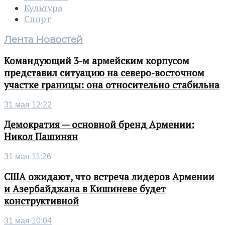
Культура
Спорт
Лента Новостей
Командующий 3-м армейским корпусом
представил ситуацию на северо-восточном
участке границы: она относительно стабильна
31 мая 12:22
Демократия — основной бренд Армении:
Никол Пашинян
31 мая 11:26
США ожидают, что встреча лидеров Армении
и Азербайджана в Кишиневе будет
конструктивной
31 мая 10:04