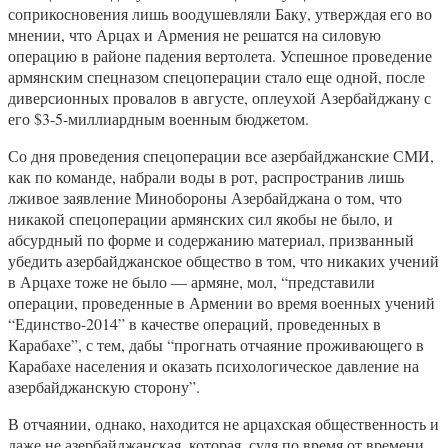
соприкосновения лишь воодушевляли Баку, утверждая его во
мнении, что Арцах и Армения не решатся на силовую
операцию в районе падения вертолета. Успешное проведение
армянским спецназом спецоперации стало еще одной, после
диверсионных провалов в августе, оплеухой Азербайджану с
его $3-5-миллиардным военным бюджетом.
Со дня проведения спецоперации все азербайджанские СМИ,
как по команде, набрали воды в рот, распространив лишь
лживое заявление Минобороны Азербайджана о том, что
никакой спецоперации армянских сил якобы не было, и
абсурдный по форме и содержанию материал, призванный
убедить азербайджанское общество в том, что никаких учений
в Арцахе тоже не было — армяне, мол, “представили
операции, проведенные в Армении во время военных учений
“Единство-2014” в качестве операций, проведенных в
Карабахе”, с тем, дабы “прогнать отчаяние проживающего в
Карабахе населения и оказать психологическое давление на
азербайджанскую сторону”.
В отчаянии, однако, находится не арцахская общественность и
даже не азербайджанская, которая, судя по время от времени