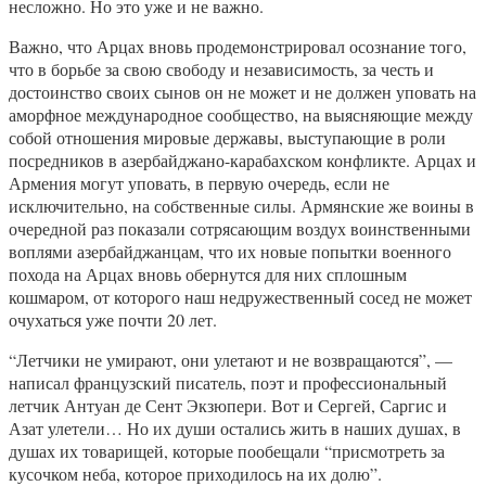
несложно. Но это уже и не важно.
Важно, что Арцах вновь продемонстрировал осознание того,
что в борьбе за свою свободу и независимость, за честь и
достоинство своих сынов он не может и не должен уповать на
аморфное международное сообщество, на выясняющие между
собой отношения мировые державы, выступающие в роли
посредников в азербайджано-карабахском конфликте. Арцах и
Армения могут уповать, в первую очередь, если не
исключительно, на собственные силы. Армянские же воины в
очередной раз показали сотрясающим воздух воинственными
воплями азербайджанцам, что их новые попытки военного
похода на Арцах вновь обернутся для них сплошным
кошмаром, от которого наш недружественный сосед не может
очухаться уже почти 20 лет.
“Летчики не умирают, они улетают и не возвращаются”, —
написал французский писатель, поэт и профессиональный
летчик Антуан де Сент Экзюпери. Вот и Сергей, Саргис и
Азат улетели… Но их души остались жить в наших душах, в
душах их товарищей, которые пообещали “присмотреть за
кусочком неба, которое приходилось на их долю”.