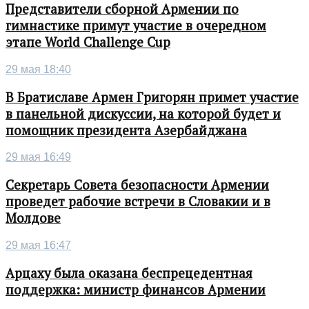
Представители сборной Армении по
гимнастике примут участие в очередном
этапе World Challenge Cup
29 мая 18:40
В Братиславе Армен Григорян примет участие
в панельной дискуссии, на которой будет и
помощник президента Азербайджана
29 мая 16:49
Секретарь Совета безопасности Армении
проведет рабочие встречи в Словакии и в
Молдове
29 мая 16:47
Арцаху была оказана беспрецедентная
поддержка: министр финансов Армении