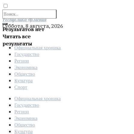
Отправить
Республика Армения
Суббота, 8 августа, 2026
Результатов нет
Читать все
результаты
Официальная хроника
Государство
Регион
Экономика
Общество
Культура
Спорт
Официальная хроника
Государство
Регион
Экономика
Общество
Культура