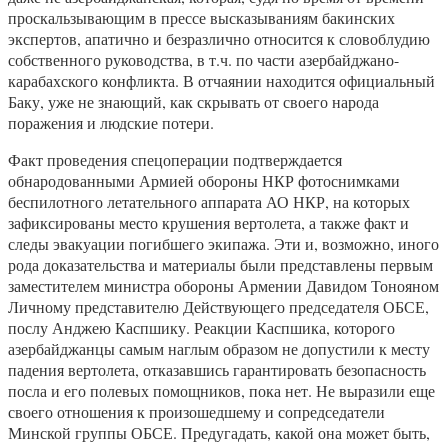
проскальзывающим в прессе высказываниям бакинских
экспертов, апатично и безразлично относится к словоблудию
собственного руководства, в т.ч. по части азербайджано-
карабахского конфликта. В отчаянии находится официальный
Баку, уже не знающий, как скрывать от своего народа
поражения и людские потери.
Факт проведения спецоперации подтверждается
обнародованными Армией обороны НКР фотоснимками
беспилотного летательного аппарата АО НКР, на которых
зафиксированы место крушения вертолета, а также факт и
следы эвакуации погибшего экипажа. Эти и, возможно, иного
рода доказательства и материалы были представлены первым
заместителем министра обороны Армении Давидом Тонояном
Личному представителю Действующего председателя ОБСЕ,
послу Анджею Каспшику. Реакции Каспшика, которого
азербайджанцы самым наглым образом не допустили к месту
падения вертолета, отказавшись гарантировать безопасность
посла и его полевых помощников, пока нет. Не выразили еще
своего отношения к произошедшему и сопредседатели
Минской группы ОБСЕ. Предугадать, какой она может быть,