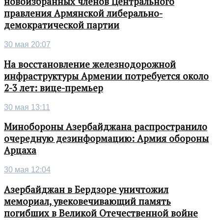
новоизбранных членов Центрального
правления Армянской либерально-
демократической партии
30 мая 20:07
На восстановление железнодорожной
инфраструктуры Армении потребуется около
2-3 лет: вице-премьер
30 мая 13:11
Минобороны Азербайджана распространило
очередную дезинформацию: Армия обороны
Арцаха
30 мая 12:04
Азербайджан в Бердзоре уничтожил
мемориал, увековечивающий память
погибших в Великой Отечественной войне