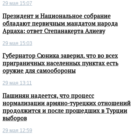
29 мая 15:07
Президент и Национальное собрание
обладают первичным мандатом народа
Арцаха: ответ Степанакерта Алиеву
29 мая 15:03
Губернатор Сюника заверил, что во всех
приграничных населенных пунктах есть
оружие для самообороны
29 мая 13:11
Пашинян надеется, что процесс
нормализации армяно-турецких отношений
продолжится и после прошедших в Турции
выборов
29 мая 12:59