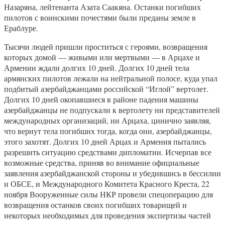
Назаряна, лейтенанта Азата Саакяна. Останки погибших
пилотов с воинскими почестями были преданы земле в
Ераблуре.
Тысячи людей пришли проститься с героями, возвращения
которых домой — живыми или мертвыми — в Арцахе и
Армении ждали долгих 10 дней. Долгих 10 дней тела
армянских пилотов лежали на нейтральной полосе, куда упал
подбитый азербайджанцами российской “Иглой” вертолет.
Долгих 10 дней окопавшиеся в районе падения машины
азербайджанцы не подпускали к вертолету ни представителей
международных организаций, ни Арцаха, цинично заявляя,
что вернут тела погибших тогда, когда они, азербайджанцы,
этого захотят. Долгих 10 дней Арцах и Армения пытались
разрешить ситуацию средствами дипломатии. Исчерпав все
возможные средства, приняв во внимание официальные
заявления азербайджанской стороны и убедившись в бессилии
и ОБСЕ, и Международного Комитета Красного Креста, 22
ноября Вооруженные силы НКР провели спецоперацию для
возвращения останков своих погибших товарищей и
некоторых необходимых для проведения экспертизы частей