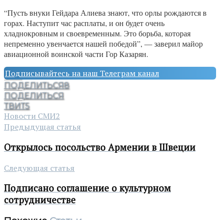
“Пусть внуки Гейдара Алиева знают, что орлы рождаются в
горах. Наступит час расплаты, и он будет очень
хладнокровным и своевременным. Это борьба, которая
непременно увенчается нашей победой”, — заверил майор
авиационной воинской части Гор Казарян.
Подписывайтесь на наш Телеграм канал
ПОДЕЛИТЬСЯ
8
ПОДЕЛИТЬСЯ
ТВИТ
5
Новости СМИ2
Предыдущая статья
Открылось посольство Армении в Швеции
Следующая статья
Подписано соглашение о культурном
сотрудничестве