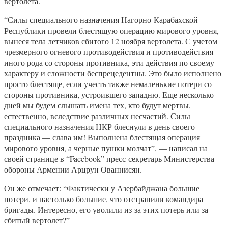
вертолета.
“Силы специального назначения Нагорно-Карабахской
Республики провели блестящую операцию мирового уровня,
вынеся тела летчиков сбитого 12 ноября вертолета. С учетом
чрезмерного огневого противодействия и противодействия
иного рода со стороны противника, эти действия по своему
характеру и сложности беспрецедентны. Это было исполнено
просто блестяще, если учесть также немаленькие потери со
стороны противника, устроившего западню. Еще несколько
дней мы будем слышать имена тех, кто будут мертвы,
естественно, вследствие различных несчастий. Силы
специального назначения НКР блеснули в день своего
праздника — слава им! Выполнена блестящая операция
мирового уровня, а черные пушки молчат”, — написал на
своей странице в “Facebook” пресс-секретарь Министерства
обороны Армении Арцрун Ованнисян.
Он же отмечает: “Фактически у Азербайджана большие
потери, и настолько большие, что отстранили командира
бригады. Интересно, его уволили из-за этих потерь или за
сбитый вертолет?”