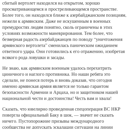
сбитый вертолет находился на открытом, хорошо
просматривающемся и простреливающемся пространстве.
Более того, он находился ближе к азербайджанским позициям,
нежели к армянским. Даже не искушенным в военных
премудростях людям понятно, сколь ограничены в этих
условиях возможности маневрирования. Тем более, что
безмерная радость азербайджанцев по поводу “уничтожения
армянского вертолета” сменилась паническим ожиданием
ответного удара. Они готовились к его отражению, изобретая
всякого рода ловушки и засады.
Не знаю, как армянским военным удалось перехитрить
циничного и наглого противника. Но наши ребята это
сделали, не понеся потерь и вновь доказав, что сегодня
именно армянская армия является не только гарантом
безопасности Армении и Арцаха, но и защитником нашей
национальной чести и достоинства! Честь вам и хвала!
Сказать, что ювелирно проведенная спецоперация ВС НКР
повергла официальный Баку в шок, — значит не сказать
ничего. Пустопорожние призывы международного
сообщества не допускать эскалации ситуации на линии