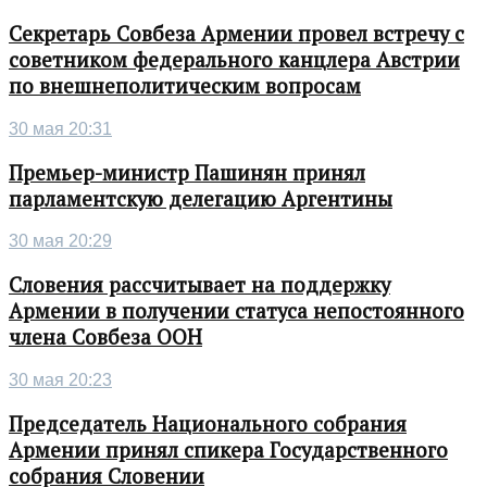
Секретарь Совбеза Армении провел встречу с
советником федерального канцлера Австрии
по внешнеполитическим вопросам
30 мая 20:31
Премьер-министр Пашинян принял
парламентскую делегацию Аргентины
30 мая 20:29
Словения рассчитывает на поддержку
Армении в получении статуса непостоянного
члена Совбеза ООН
30 мая 20:23
Председатель Национального собрания
Армении принял спикера Государственного
собрания Словении