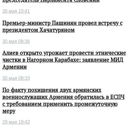
30 мая 10:41
Премьер-министр Пашинян провел встречу с
президентом Хачатуряном
30 мая 08:36
Алиев открыто угрожает провести этнические
чистки в Нагорном Карабахе: заявление МИД
Армении
30 мая 08:33
По факту похищения двух армянских
военнослужащих Армения обратилась в ЕСПЧ
с требованием применить промежуточную
меру
29 мая 18:42