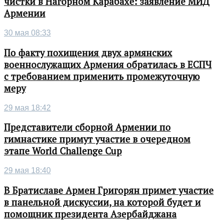
чистки в Нагорном Карабахе: заявление МИД
Армении
30 мая 08:33
По факту похищения двух армянских
военнослужащих Армения обратилась в ЕСПЧ
с требованием применить промежуточную
меру
29 мая 18:42
Представители сборной Армении по
гимнастике примут участие в очередном
этапе World Challenge Cup
29 мая 18:40
В Братиславе Армен Григорян примет участие
в панельной дискуссии, на которой будет и
помощник президента Азербайджана