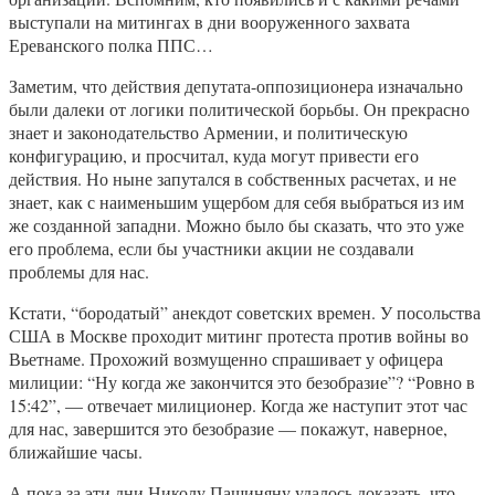
выступали на митингах в дни вооруженного захвата
Ереванского полка ППС…
Заметим, что действия депутата-оппозиционера изначально
были далеки от логики политической борьбы. Он прекрасно
знает и законодательство Армении, и политическую
конфигурацию, и просчитал, куда могут привести его
действия. Но ныне запутался в собственных расчетах, и не
знает, как с наименьшим ущербом для себя выбраться из им
же созданной западни. Можно было бы сказать, что это уже
его проблема, если бы участники акции не создавали
проблемы для нас.
Кстати, “бородатый” анекдот советских времен. У посольства
США в Москве проходит митинг протеста против войны во
Вьетнаме. Прохожий возмущенно спрашивает у офицера
милиции: “Ну когда же закончится это безобразие”? “Ровно в
15:42”, — отвечает милиционер. Когда же наступит этот час
для нас, завершится это безобразие — покажут, наверное,
ближайшие часы.
А пока за эти дни Николу Пашиняну удалось доказать, что