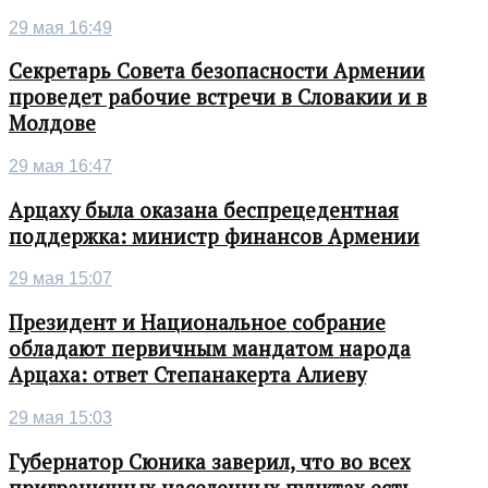
29 мая 16:49
Секретарь Совета безопасности Армении
проведет рабочие встречи в Словакии и в
Молдове
29 мая 16:47
Арцаху была оказана беспрецедентная
поддержка: министр финансов Армении
29 мая 15:07
Президент и Национальное собрание
обладают первичным мандатом народа
Арцаха: ответ Степанакерта Алиеву
29 мая 15:03
Губернатор Сюника заверил, что во всех
приграничных населенных пунктах есть