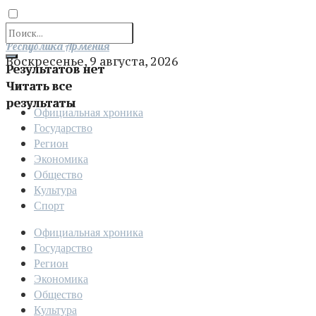
Отправить
Республика Армения
Воскресенье, 9 августа, 2026
Результатов нет
Читать все
результаты
Официальная хроника
Государство
Регион
Экономика
Общество
Культура
Спорт
Официальная хроника
Государство
Регион
Экономика
Общество
Культура