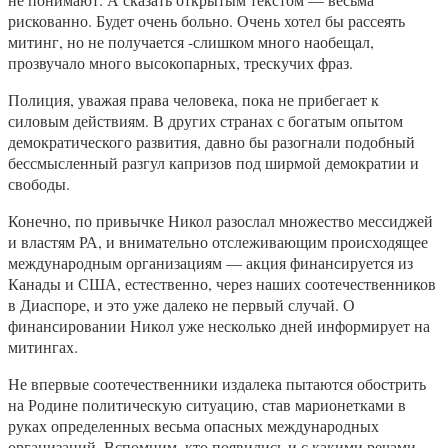
рискованно. Будет очень больно. Очень хотел бы рассеять
митинг, но не получается -слишком много наобещал,
прозвучало много высокопарных, трескучих фраз.
Полиция, уважая права человека, пока не прибегает к
силовым действиям. В других странах с богатым опытом
демократического развития, давно бы разогнали подобный
бессмысленный разгул капризов под ширмой демократии и
свободы.
Конечно, по привычке Никол разослал множество мессиджей
и властям РА, и внимательно отслеживающим происходящее
международным организациям — акция финансируется из
Канады и США, естественно, через наших соотечественников
в Диаспоре, и это уже далеко не первый случай. О
финансировании Никол уже несколько дней информирует на
митингах.
Не впервые соотечественники издалека пытаются обострить
на Родине политическую ситуацию, став марионетками в
руках определенных весьма опасных международных
организаций. Вспомним, кто появились и с какими речами