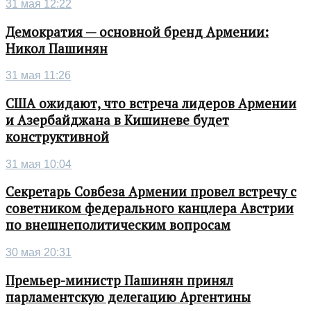
31 мая 12:22
Демократия — основной бренд Армении:
Никол Пашинян
31 мая 11:26
США ожидают, что встреча лидеров Армении
и Азербайджана в Кишиневе будет
конструктивной
31 мая 10:04
Секретарь Совбеза Армении провел встречу с
советником федерального канцлера Австрии
по внешнеполитическим вопросам
30 мая 20:31
Премьер-министр Пашинян принял
парламентскую делегацию Аргентины