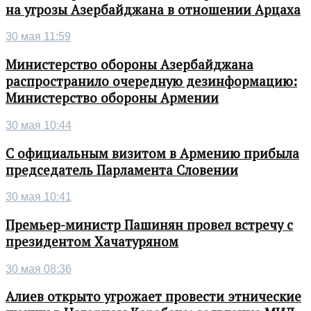
на угрозы Азербайджана в отношении Арцаха
30 мая 11:59
Министерство обороны Азербайджана
распространило очередную дезинформацию:
Министерство обороны Армении
30 мая 10:44
С официальным визитом в Армению прибыла
председатель Парламента Словении
30 мая 10:41
Премьер-министр Пашинян провел встречу с
президентом Хачатуряном
30 мая 08:36
Алиев открыто угрожает провести этнические