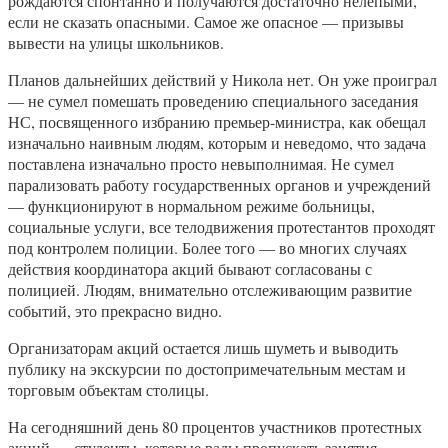
рождаются спонтанно и получаются достаточно нелепыми,
если не сказать опасными. Самое же опасное — призывы
вывести на улицы школьников.
Планов дальнейших действий у Никола нет. Он уже проиграл
— не сумел помешать проведению специального заседания
НС, посвященного избранию премьер-министра, как обещал
изначально наивным людям, которым и неведомо, что задача
поставлена изначально просто невыполнимая. Не сумел
парализовать работу государственных органов и учреждений
— функционируют в нормальном режиме больницы,
социальные услуги, все телодвижения протестантов проходят
под контролем полиции. Более того — во многих случаях
действия координатора акций бывают согласованы с
полицией. Людям, внимательно отслеживающим развитие
событий, это прекрасно видно.
Организаторам акций остается лишь шуметь и выводить
публику на экскурсии по достопримечательным местам и
торговым объектам столицы.
На сегодняшний день 80 процентов участников протестных
акций — студенты, которые рады пропускать занятия,