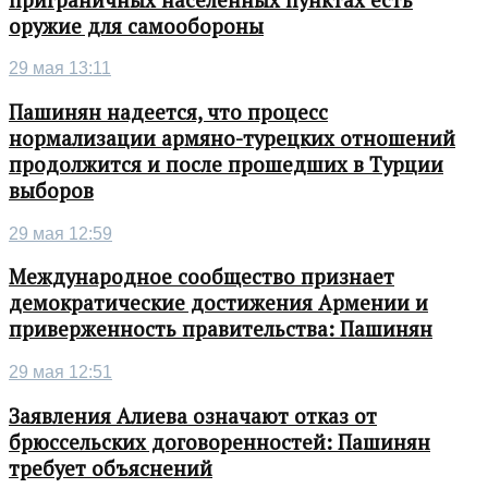
оружие для самообороны
29 мая 13:11
Пашинян надеется, что процесс
нормализации армяно-турецких отношений
продолжится и после прошедших в Турции
выборов
29 мая 12:59
Международное сообщество признает
демократические достижения Армении и
приверженность правительства: Пашинян
29 мая 12:51
Заявления Алиева означают отказ от
брюссельских договоренностей: Пашинян
требует объяснений