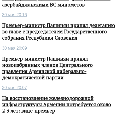
азербайджанскими ВС минометов
30 мая 20:16
Премьер-министр Пашинян принял делегацию
во главе с председателем Государственного
собрания Республики Словения
30 мая 20:09
Премьер-министр Пашинян принял
новоизбранных членов Центрального
правления Армянской либерально-
демократической партии
30 мая 20:07
На восстановление железнодорожной
инфраструктуры Армении потребуется около
2-3 лет: вице-премьер