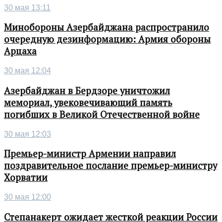
30 мая 13:11
Минобороны Азербайджана распространило
очередную дезинформацию: Армия обороны
Арцаха
30 мая 12:04
Азербайджан в Бердзоре уничтожил
мемориал, увековечивающий память
погибших в Великой Отечественной войне
30 мая 12:03
Премьер-министр Армении направил
поздравительное послание премьер-министру
Хорватии
30 мая 12:00
Степанакерт ожидает жесткой реакции России