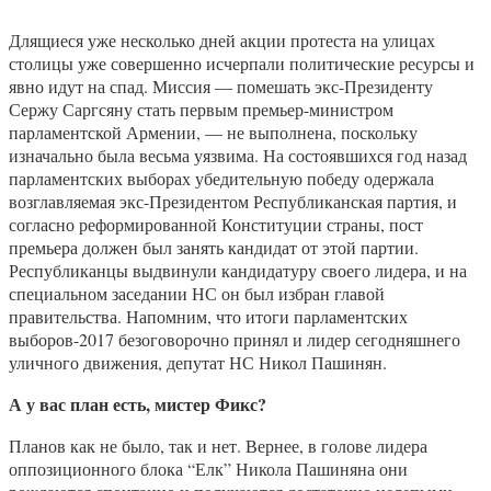
Длящиеся уже несколько дней акции протеста на улицах
столицы уже совершенно исчерпали политические ресурсы и
явно идут на спад. Миссия — помешать экс-Президенту
Сержу Саргсяну стать первым премьер-министром
парламентской Армении, — не выполнена, поскольку
изначально была весьма уязвима. На состоявшихся год назад
парламентских выборах убедительную победу одержала
возглавляемая экс-Президентом Республиканская партия, и
согласно реформированной Конституции страны, пост
премьера должен был занять кандидат от этой партии.
Республиканцы выдвинули кандидатуру своего лидера, и на
специальном заседании НС он был избран главой
правительства. Напомним, что итоги парламентских
выборов-2017 безоговорочно принял и лидер сегодняшнего
уличного движения, депутат НС Никол Пашинян.
А у вас план есть, мистер Фикс?
Планов как не было, так и нет. Вернее, в голове лидера
оппозиционного блока “Елк” Никола Пашиняна они