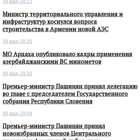
30 мая 20:22
Министр территориального управления и
инфраструктур коснулся вопроса
строительства в Армении новой АЭС
30 мая 20:20
МО Арцаха опубликовало кадры применения
азербайджанскими ВС минометов
30 мая 20:16
Премьер-министр Пашинян принял делегацию
во главе с председателем Государственного
собрания Республики Словения
30 мая 20:09
Премьер-министр Пашинян принял
новоизбранных членов Центрального