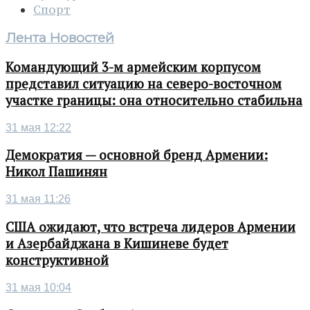
Спорт
Лента Новостей
Командующий 3-м армейским корпусом
представил ситуацию на северо-восточном
участке границы: она относительно стабильна
31 мая 12:22
Демократия — основной бренд Армении:
Никол Пашинян
31 мая 11:26
США ожидают, что встреча лидеров Армении
и Азербайджана в Кишиневе будет
конструктивной
31 мая 10:04