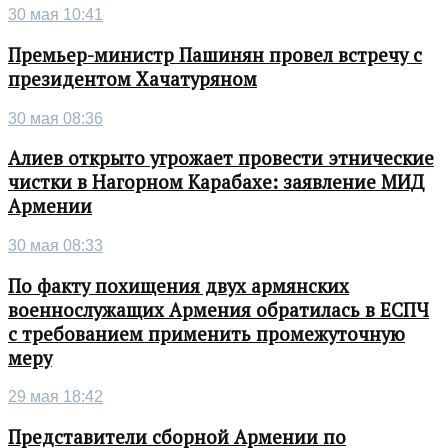
30 мая 10:41
Премьер-министр Пашинян провел встречу с
президентом Хачатуряном
30 мая 08:36
Алиев открыто угрожает провести этнические
чистки в Нагорном Карабахе: заявление МИД
Армении
30 мая 08:33
По факту похищения двух армянских
военнослужащих Армения обратилась в ЕСПЧ
с требованием применить промежуточную
меру
29 мая 18:42
Представители сборной Армении по