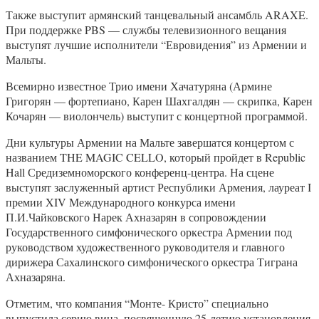
Также выступит армянский танцевальный ансамбль ARAXE.
При поддержке PBS — службы телевизионного вещания
выступят лучшие исполнители “Евровидения” из Армении и
Мальты.
Всемирно известное Трио имени Хачатуряна (Армине
Григорян — фортепиано, Карен Шахгалдян — скрипка, Карен
Кочарян — виолончель) выступит с концертной программой.
Дни культуры Армении на Мальте завершатся концертом с
названием THE MAGIC CELLO, который пройдет в Republic
Hall Средиземноморского конференц-центра. На сцене
выступят заслуженный артист Республики Армения, лауреат I
премии XIV Международного конкурса имени
П.И.Чайковского Нарек Ахназарян в сопровождении
Государственного симфонического оркестра Армении под
руководством художественного руководителя и главного
дирижера Сахалинского симфонического оркестра Тиграна
Ахназаряна.
Отметим, что компания “Монте- Кристо” специально
выпустила серию вина, посвященную 25-летию установления