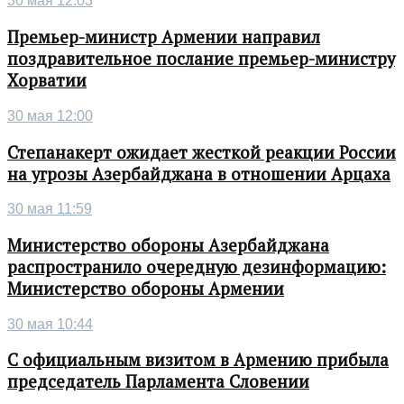
30 мая 12:03
Премьер-министр Армении направил
поздравительное послание премьер-министру
Хорватии
30 мая 12:00
Степанакерт ожидает жесткой реакции России
на угрозы Азербайджана в отношении Арцаха
30 мая 11:59
Министерство обороны Азербайджана
распространило очередную дезинформацию:
Министерство обороны Армении
30 мая 10:44
С официальным визитом в Армению прибыла
председатель Парламента Словении