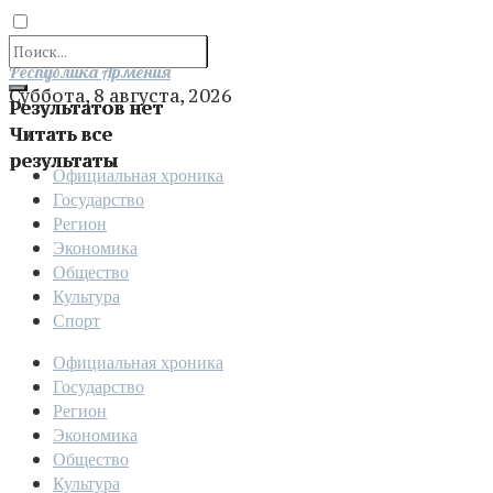
Отправить
Республика Армения
Суббота, 8 августа, 2026
Результатов нет
Читать все
результаты
Официальная хроника
Государство
Регион
Экономика
Общество
Культура
Спорт
Официальная хроника
Государство
Регион
Экономика
Общество
Культура