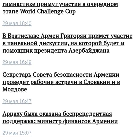
гимнастике примут участие в очередном
этапе World Challenge Cup
29 мая 18:40
В Братиславе Армен Григорян примет участие
в панельной дискуссии, на которой будет и
помощник президента Азербайджана
29 мая 16:49
Секретарь Совета безопасности Армении
проведет рабочие встречи в Словакии и в
Молдове
29 мая 16:47
Арцаху была оказана беспрецедентная
поддержка: министр финансов Армении
29 мая 15:07