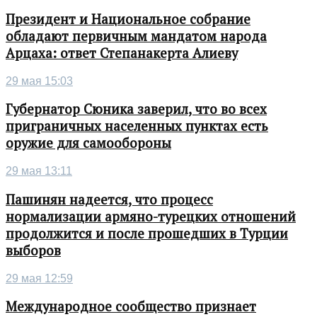
Президент и Национальное собрание
обладают первичным мандатом народа
Арцаха: ответ Степанакерта Алиеву
29 мая 15:03
Губернатор Сюника заверил, что во всех
приграничных населенных пунктах есть
оружие для самообороны
29 мая 13:11
Пашинян надеется, что процесс
нормализации армяно-турецких отношений
продолжится и после прошедших в Турции
выборов
29 мая 12:59
Международное сообщество признает