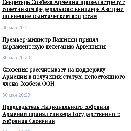
Секретарь Совбеза Армении провел встречу с
советником федерального канцлера Австрии
по внешнеполитическим вопросам
30 мая 20:31
Премьер-министр Пашинян принял
парламентскую делегацию Аргентины
30 мая 20:29
Словения рассчитывает на поддержку
Армении в получении статуса непостоянного
члена Совбеза ООН
30 мая 20:23
Председатель Национального собрания
Армении принял спикера Государственного
собрания Словении