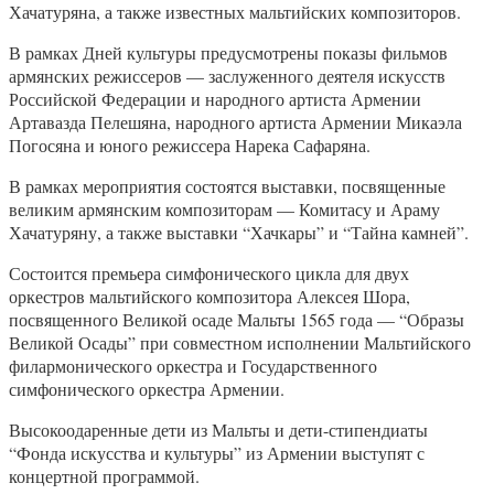
Хачатуряна, а также известных мальтийских композиторов.
В рамках Дней культуры предусмотрены показы фильмов
армянских режиссеров — заслуженного деятеля искусств
Российской Федерации и народного артиста Армении
Артавазда Пелешяна, народного артиста Армении Микаэла
Погосяна и юного режиссера Нарека Сафаряна.
В рамках мероприятия состоятся выставки, посвященные
великим армянским композиторам — Комитасу и Араму
Хачатуряну, а также выставки “Хачкары” и “Тайна камней”.
Состоится премьера симфонического цикла для двух
оркестров мальтийского композитора Алексея Шора,
посвященного Великой осаде Мальты 1565 года — “Образы
Великой Осады” при совместном исполнении Мальтийского
филармонического оркестра и Государственного
симфонического оркестра Армении.
Высокоодаренные дети из Мальты и дети-стипендиаты
“Фонда искусства и культуры” из Армении выступят с
концертной программой.