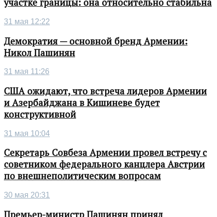
участке границы: она относительно стабильна
31 мая 12:22
Демократия — основной бренд Армении:
Никол Пашинян
31 мая 11:26
США ожидают, что встреча лидеров Армении
и Азербайджана в Кишиневе будет
конструктивной
31 мая 10:04
Секретарь Совбеза Армении провел встречу с
советником федерального канцлера Австрии
по внешнеполитическим вопросам
30 мая 20:31
Премьер-министр Пашинян принял