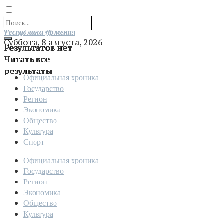
Отправить
Республика Армения
Суббота, 8 августа, 2026
Результатов нет
Читать все
результаты
Официальная хроника
Государство
Регион
Экономика
Общество
Культура
Спорт
Официальная хроника
Государство
Регион
Экономика
Общество
Культура