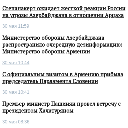
Степанакерт ожидает жесткой реакции России
на угрозы Азербайджана в отношении Арцаха
30 мая 11:59
Министерство обороны Азербайджана
распространило очередную дезинформацию:
Министерство обороны Армении
30 мая 10:44
С официальным визитом в Армению прибыла
председатель Парламента Словении
30 мая 10:41
Премьер-министр Пашинян провел встречу с
президентом Хачатуряном
30 мая 08:36