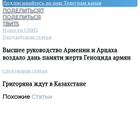
Подписывайтесь на наш Телеграм канал
ПОДЕЛИТЬСЯ
7
ПОДЕЛИТЬСЯ
ТВИТ
5
Новости СМИ2
Предыдущая статья
Высшее руководство Армении и Арцаха
воздало дань памяти жертв Геноцида армян
Следующая статья
Григоряна ждут в Казахстане
Похожие
Статьи