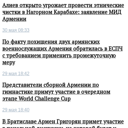
Алиев открыто угрожает провести этнические
чистки в Нагорном Карабахе: заявление МИД
Армении
30 мая 08:33
По факту похищения двух армянских
военнослужащих Армения обратилась в ЕСПЧ
с требованием применить промежуточную
меру
29 мая 18:42
Представители сборной Армении по
гимнастике примут участие в очередном
этапе World Challenge Cup
29 мая 18:40
В Братиславе Армен Григорян примет участие