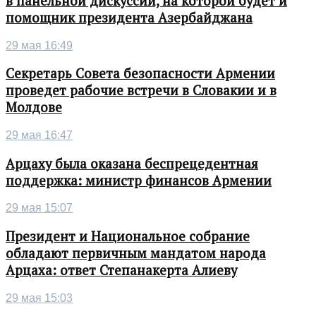
в панельной дискуссии, на которой будет и
помощник президента Азербайджана
29 мая 16:49
Секретарь Совета безопасности Армении
проведет рабочие встречи в Словакии и в
Молдове
29 мая 16:47
Арцаху была оказана беспрецедентная
поддержка: министр финансов Армении
29 мая 15:07
Президент и Национальное собрание
обладают первичным мандатом народа
Арцаха: ответ Степанакерта Алиеву
29 мая 15:03