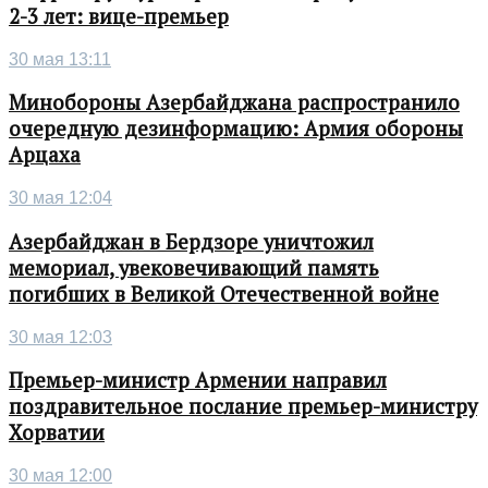
2-3 лет: вице-премьер
30 мая 13:11
Минобороны Азербайджана распространило
очередную дезинформацию: Армия обороны
Арцаха
30 мая 12:04
Азербайджан в Бердзоре уничтожил
мемориал, увековечивающий память
погибших в Великой Отечественной войне
30 мая 12:03
Премьер-министр Армении направил
поздравительное послание премьер-министру
Хорватии
30 мая 12:00