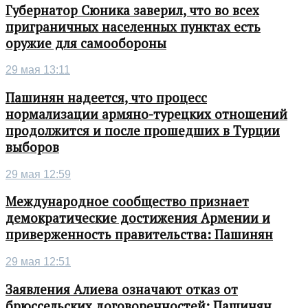
Губернатор Сюника заверил, что во всех
приграничных населенных пунктах есть
оружие для самообороны
29 мая 13:11
Пашинян надеется, что процесс
нормализации армяно-турецких отношений
продолжится и после прошедших в Турции
выборов
29 мая 12:59
Международное сообщество признает
демократические достижения Армении и
приверженность правительства: Пашинян
29 мая 12:51
Заявления Алиева означают отказ от
брюссельских договоренностей: Пашинян