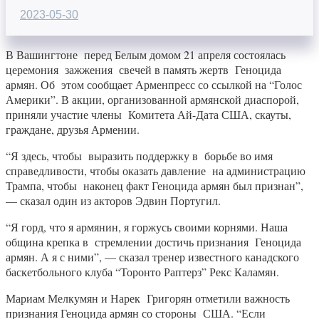
2023-05-30
В Вашингтоне перед Белым домом 21 апреля состоялась
церемония зажжения свечей в память жертв Геноцида
армян. Об этом сообщает Арменпресс со ссылкой на “Голос
Америки”. В акции, организованной армянской диаспорой,
приняли участие члены Комитета Ай-Дата США, скауты,
граждане, друзья Армении.
“Я здесь, чтобы выразить поддержку в борьбе во имя
справедливости, чтобы оказать давление на администрацию
Трампа, чтобы наконец факт Геноцида армян был признан”,
— сказал один из акторов Эдвин Португил.
“Я горд, что я армянин, я горжусь своими корнями. Наша
община крепка в стремлении достичь признания Геноцида
армян. А я с ними”, — сказал тренер известного канадского
баскетбольного клуба “Торонто Раптерз” Рекс Каламян.
Мариам Мелкумян и Нарек Григорян отметили важность
признания Геноцида армян со стороны США. “Если