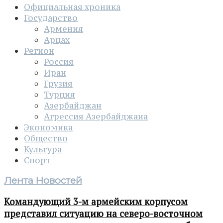
Официальная хроника
Государство
Армения
Арцах
Регион
Россия
Иран
Грузия
Турция
Азербайджан
Агрессия Азербайджана
Экономика
Общество
Культура
Спорт
Лента Новостей
Командующий 3-м армейским корпусом
представил ситуацию на северо-восточном