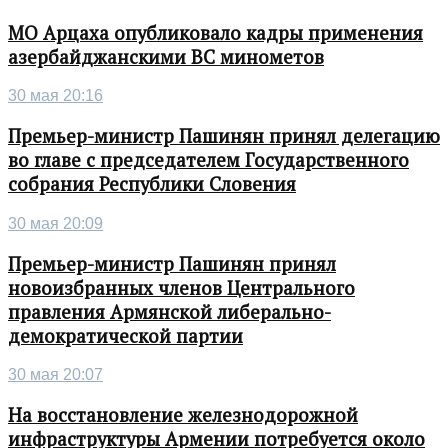
МО Арцаха опубликовало кадры применения
азербайджанскими ВС минометов
30 мая 20:16
Премьер-министр Пашинян принял делегацию
во главе с председателем Государственного
собрания Республики Словения
30 мая 20:09
Премьер-министр Пашинян принял
новоизбранных членов Центрального
правления Армянской либерально-
демократической партии
30 мая 20:07
На восстановление железнодорожной
инфраструктуры Армении потребуется около