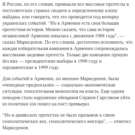
В России, по его словам, привыкли все массовые протесты в
постсоветских странах сводить к определенному клону
майдана, или говорить, что это проводится под копирку
украинских событий. “Но в Армении есть своя большая
протестная история. Можно сказать, что сама история
независимой Армении началась с движения 1988 года”, —
сказал Маркедонов. По его словам, достаточно вспомнить, что
каждая избирательная кампания в Армении сопровождалась
массовыми акциями протеста. Только две кампании прошли
без них — президентские выборы в 1998 году и
парламентские в 1999 году.
Для событий в Армении, по мнению Маркедонов, были
очевидные предпосылки — социально-экономическая
ситуация, относительная монополия на власть. Еще одним
поводом стало нарушение обещания Сержем Саргсяном уйти
из политики (он пошел на пост премьера).
“Но в армянских протестах не было призывов к смене
геополитических вех, геополитического вектора”, — отметил
Маркедонов.