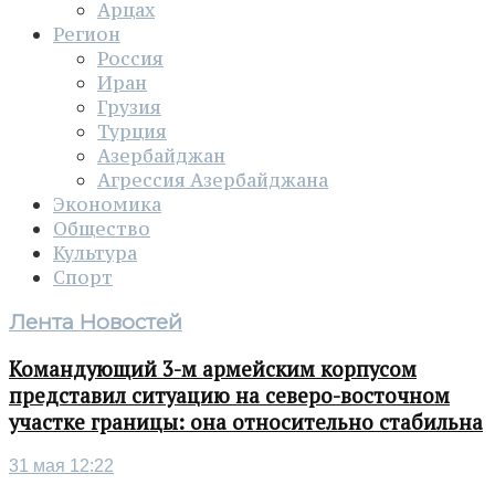
Арцах
Регион
Россия
Иран
Грузия
Турция
Азербайджан
Агрессия Азербайджана
Экономика
Общество
Культура
Спорт
Лента Новостей
Командующий 3-м армейским корпусом
представил ситуацию на северо-восточном
участке границы: она относительно стабильна
31 мая 12:22