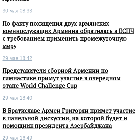
30 мая 08:33
По факту похищения двух армянских
военнослужащих Армения обратилась в ЕСПЧ
с требованием применить промежуточную
меру
29 мая 18:42
Представители сборной Армении по
гимнастике примут участие в очередном
этапе World Challenge Cup
29 мая 18:40
В Братиславе Армен Григорян примет участие
в панельной дискуссии, на которой будет и
помощник президента Азербайджана
29 мая 16:49