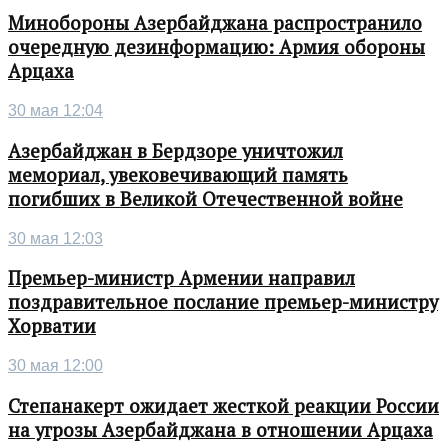
Минобороны Азербайджана распространило
очередную дезинформацию: Армия обороны
Арцаха
30 мая 12:04
Азербайджан в Бердзоре уничтожил
мемориал, увековечивающий память
погибших в Великой Отечественной войне
30 мая 12:03
Премьер-министр Армении направил
поздравительное послание премьер-министру
Хорватии
30 мая 12:00
Степанакерт ожидает жесткой реакции России
на угрозы Азербайджана в отношении Арцаха