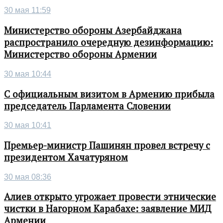
30 мая 11:59
Министерство обороны Азербайджана
распространило очередную дезинформацию:
Министерство обороны Армении
30 мая 10:44
С официальным визитом в Армению прибыла
председатель Парламента Словении
30 мая 10:41
Премьер-министр Пашинян провел встречу с
президентом Хачатуряном
30 мая 08:36
Алиев открыто угрожает провести этнические
чистки в Нагорном Карабахе: заявление МИД
Армении