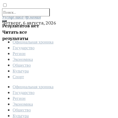
Отправить
Республика Армения
Четверг, 6 августа, 2026
Результатов нет
Читать все
результаты
Официальная хроника
Государство
Регион
Экономика
Общество
Культура
Спорт
Официальная хроника
Государство
Регион
Экономика
Общество
Культура