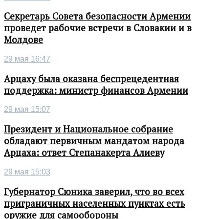
Секретарь Совета безопасности Армении
проведет рабочие встречи в Словакии и в
Молдове
29 мая 16:47
Арцаху была оказана беспрецедентная
поддержка: министр финансов Армении
29 мая 15:07
Президент и Национальное собрание
обладают первичным мандатом народа
Арцаха: ответ Степанакерта Алиеву
29 мая 15:03
Губернатор Сюника заверил, что во всех
приграничных населенных пунктах есть
оружие для самообороны