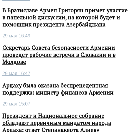
В Братиславе Армен Григорян примет участие
в панельной дискуссии, на которой будет и
помощник президента Азербайджана
29 мая 16:49
Секретарь Совета безопасности Армении
проведет рабочие встречи в Словакии и в
Молдове
29 мая 16:47
Арцаху была оказана беспрецедентная
поддержка: министр финансов Армении
29 мая 15:07
Президент и Национальное собрание
обладают первичным мандатом народа
Арцаха: ответ Степанакерта Алиеву