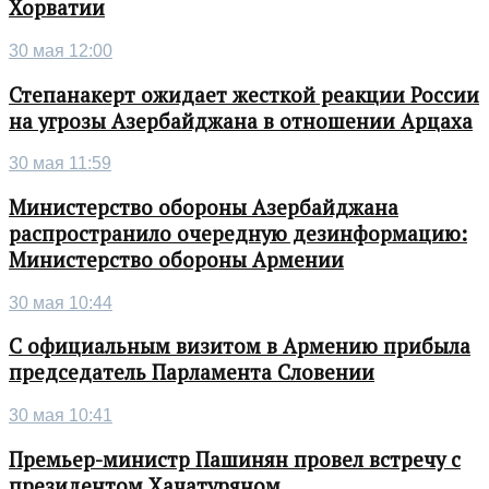
Хорватии
30 мая 12:00
Степанакерт ожидает жесткой реакции России
на угрозы Азербайджана в отношении Арцаха
30 мая 11:59
Министерство обороны Азербайджана
распространило очередную дезинформацию:
Министерство обороны Армении
30 мая 10:44
С официальным визитом в Армению прибыла
председатель Парламента Словении
30 мая 10:41
Премьер-министр Пашинян провел встречу с
президентом Хачатуряном