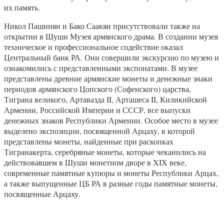
их память.
Никол Пашинян и Бако Саакян присутствовали также на
открытии в Шуши Музея армянского драма. В создании музея
техническое и профессиональное содействие оказал
Центральный банк РА. Они совершили экскурсию по музею и
ознакомились с представленными экспонатами. В музее
представлены древние армянские монеты и денежные знаки
периодов армянского Цопского (Софенского) царства,
Тиграна великого, Артавазда II, Арташеса II, Киликийской
Армении, Российской Империи и СССР, все выпуски
денежных знаков Республики Армении. Особое место в музее
выделено экспозиции, посвященной Арцаху, в которой
представлены монеты, найденные при раскопках
Тигранакерта, серебряные монеты, которые чеканились на
действовавшем в Шуши монетном дворе в XIX веке,
современные памятные купюры и монеты Республики Арцах,
а также выпущенные ЦБ РА в разные годы памятные монеты,
посвященные Арцаху.