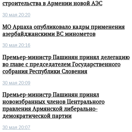
строительства в Армении новой АЭС
30 мая 20:20
МО Арцаха опубликовало кадры применения
азербайджанскими ВС минометов
30 мая 20:16
Премьер-министр Пашинян принял делегацию
во главе с председателем Государственного
собрания Республики Словения
30 мая 20:09
Премьер-министр Пашинян принял
новоизбранных членов Центрального
правления Армянской либерально-
демократической партии
30 мая 20:07