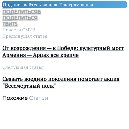
Подписывайтесь на наш Телеграм канал
ПОДЕЛИТЬСЯ
8
ПОДЕЛИТЬСЯ
ТВИТ
5
Новости СМИ2
Предыдущая статья
От возрождения — к Победе: культурный мост
Армения — Арцах все крепче
Следующая статья
Связать воедино поколения помогает акция
“Бессмертный полк”
Похожие
Статьи