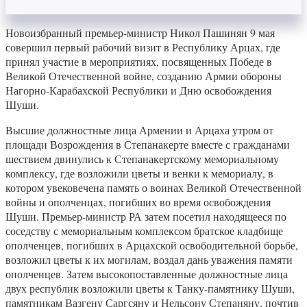
Новоизбранный премьер-министр Никол Пашинян 9 мая
совершил первый рабочий визит в Республику Арцах, где
принял участие в мероприятиях, посвященных Победе в
Великой Отечественной войне, созданию Армии обороны
Нагорно-Карабахской Республики и Дню освобождения
Шуши.
Высшие должностные лица Армении и Арцаха утром от
площади Возрождения в Степанакерте вместе с гражданами
шествием двинулись к Степанакертскому мемориальному
комплексу, где возложили цветы и венки к мемориалу, в
котором увековечена память о воинах Великой Отечественной
войны и ополченцах, погибших во время освобождения
Шуши. Премьер-министр РА затем посетил находящееся по
соседству с мемориальным комплексом братское кладбище
ополченцев, погибших в Арцахской освободительной борьбе,
возложил цветы к их могилам, воздал дань уважения памяти
ополченцев. Затем высокопоставленные должностные лица
двух республик возложили цветы к Танку-памятнику Шуши,
памятникам Вазгену Саргсяну и Нельсону Степаняну, почтив