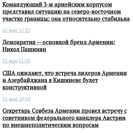
Командующий 3-м армейским корпусом
представил ситуацию на северо-восточном
участке границы: она относительно стабильна
31 мая 12:22
Демократия — основной бренд Армении:
Никол Пашинян
31 мая 11:26
США ожидают, что встреча лидеров Армении
и Азербайджана в Кишиневе будет
конструктивной
31 мая 10:04
Секретарь Совбеза Армении провел встречу с
советником федерального канцлера Австрии
по внешнеполитическим вопросам