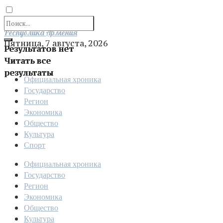
Отправить
Республика Армения
Пятница, 7 августа, 2026
Результатов нет
Читать все
результаты
Официальная хроника
Государство
Регион
Экономика
Общество
Культура
Спорт
Официальная хроника
Государство
Регион
Экономика
Общество
Культура