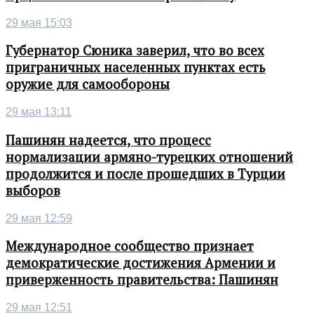
29 мая 15:03
Губернатор Сюника заверил, что во всех
приграничных населенных пунктах есть
оружие для самообороны
29 мая 13:11
Пашинян надеется, что процесс
нормализации армяно-турецких отношений
продолжится и после прошедших в Турции
выборов
29 мая 12:59
Международное сообщество признает
демократические достижения Армении и
приверженность правительства: Пашинян
29 мая 12:51