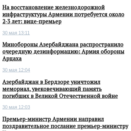
На восстановление железнодорожной
инфраструктуры Армении потребуется около
2-3 лет: вице-премьер
30 мая 13:11
Минобороны Азербайджана распространило
очередную дезинформацию: Армия обороны
Арцаха
30 мая 12:04
Азербайджан в Бердзоре уничтожил
мемориал, увековечивающий память
погибших в Великой Отечественной войне
30 мая 12:03
Премьер-министр Армении направил
поздравительное послание премьер-министру