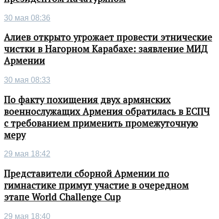
30 мая 08:36
Алиев открыто угрожает провести этнические
чистки в Нагорном Карабахе: заявление МИД
Армении
30 мая 08:33
По факту похищения двух армянских
военнослужащих Армения обратилась в ЕСПЧ
с требованием применить промежуточную
меру
29 мая 18:42
Представители сборной Армении по
гимнастике примут участие в очередном
этапе World Challenge Cup
29 мая 18:40