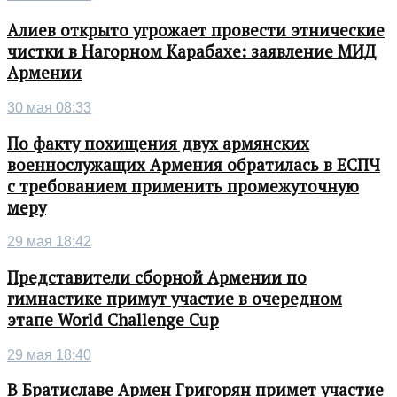
Алиев открыто угрожает провести этнические
чистки в Нагорном Карабахе: заявление МИД
Армении
30 мая 08:33
По факту похищения двух армянских
военнослужащих Армения обратилась в ЕСПЧ
с требованием применить промежуточную
меру
29 мая 18:42
Представители сборной Армении по
гимнастике примут участие в очередном
этапе World Challenge Cup
29 мая 18:40
В Братиславе Армен Григорян примет участие