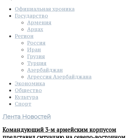
Официальная хроника
Государство
Армения
Арцах
Регион
Россия
Иран
Грузия
Турция
Азербайджан
Агрессия Азербайджана
Экономика
Общество
Культура
Спорт
Лента Новостей
Командующий 3-м армейским корпусом
представил ситуацию на северо-восточном