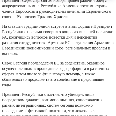
Президент Серж Саргсян 26 ноября провел рабочий обед с
аккредитованными в Республике Армения послами стран-
членов Евросоюза и руководителем делегации Европейского
союза в РА, послом Траяном Христеа.
На ставшей традиционной встрече в этом формате Президент
Республики с послами говорил о вопросах внешней политики
РА, коснувшись вопросов повестки дня и перспектив
развития сотрудничества Армения-ЕС, вступления Армении в
Евразийский экономический союз, региональных проблем и
вызовов.
Серж Саргсян поблагодарил ЕС за содействие, оказанное
осуществленным в прошедшие годы реформам в различных
сферах, в том числе за финансовую помощь, а также
обязательство продолжить это содействие в предстоящие
годы.
Президент Республики отметил, что убежден: лишь
посредством диалога, взаимопонимания, сопоставления
разных интеграционных систем сегодня возможно
проведение эффективной политики, что доказывает
нынешняя динамика развития международных отношений.