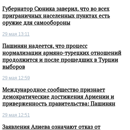
Губернатор Сюника заверил, что во всех
приграничных населенных пунктах есть
оружие для самообороны
29 мая 13:11
Пашинян надеется, что процесс
нормализации армяно-турецких отношений
продолжится и после прошедших в Турции
выборов
29 мая 12:59
Международное сообщество признает
демократические достижения Армении и
приверженность правительства: Пашинян
29 мая 12:51
Заявления Алиева означают отказ от