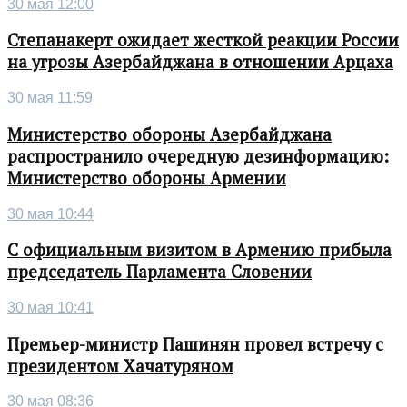
30 мая 12:00
Степанакерт ожидает жесткой реакции России
на угрозы Азербайджана в отношении Арцаха
30 мая 11:59
Министерство обороны Азербайджана
распространило очередную дезинформацию:
Министерство обороны Армении
30 мая 10:44
С официальным визитом в Армению прибыла
председатель Парламента Словении
30 мая 10:41
Премьер-министр Пашинян провел встречу с
президентом Хачатуряном
30 мая 08:36