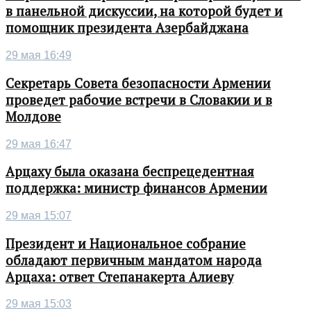
в панельной дискуссии, на которой будет и
помощник президента Азербайджана
29 мая 16:49
Секретарь Совета безопасности Армении
проведет рабочие встречи в Словакии и в
Молдове
29 мая 16:47
Арцаху была оказана беспрецедентная
поддержка: министр финансов Армении
29 мая 15:07
Президент и Национальное собрание
обладают первичным мандатом народа
Арцаха: ответ Степанакерта Алиеву
29 мая 15:03