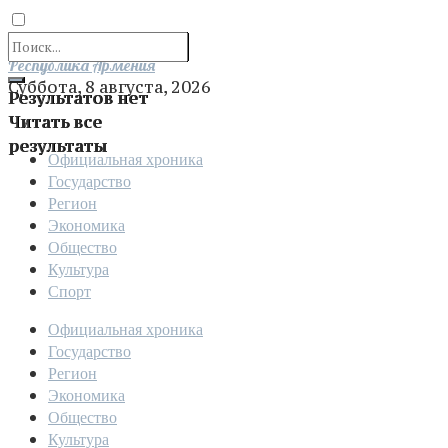
Отправить
Республика Армения
Суббота, 8 августа, 2026
Результатов нет
Читать все
результаты
Официальная хроника
Государство
Регион
Экономика
Общество
Культура
Спорт
Официальная хроника
Государство
Регион
Экономика
Общество
Культура