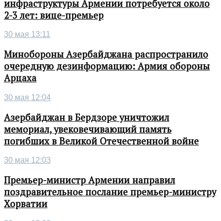
инфраструктуры Армении потребуется около
2-3 лет: вице-премьер
30 мая 13:11
Минобороны Азербайджана распространило
очередную дезинформацию: Армия обороны
Арцаха
30 мая 12:04
Азербайджан в Бердзоре уничтожил
мемориал, увековечивающий память
погибших в Великой Отечественной войне
30 мая 12:03
Премьер-министр Армении направил
поздравительное послание премьер-министру
Хорватии