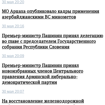
30 мая 20:20
МО Арцаха опубликовало кадры применения
азербайджанскими ВС минометов
30 мая 20:16
Премьер-министр Пашинян принял делегацию
во главе с председателем Государственного
собрания Республики Словения
30 мая 20:09
Премьер-министр Пашинян принял
новоизбранных членов Центрального
правления Армянской либерально-
демократической партии
30 мая 20:07
На восстановление железнодорожной