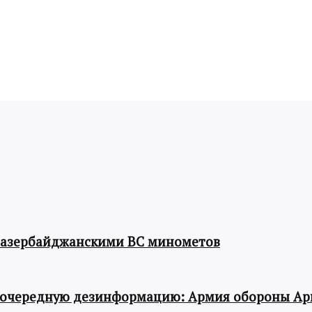
 азербайджанскими ВС минометов
 очередную дезинформацию: Армия обороны Ар