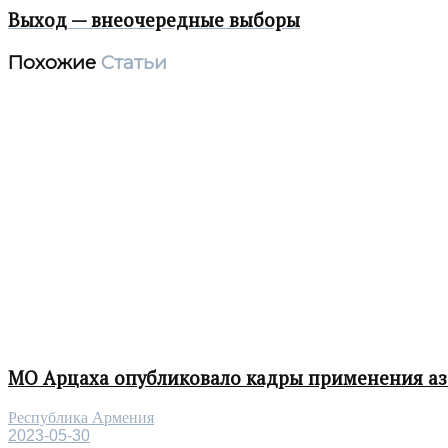
Выход — внеочередные выборы
Похожие
Статьи
МО Арцаха опубликовало кадры применения а
Республика Армения
2023-05-30